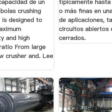
 capacidad de un
típicamente hast
bolas crushing
o más finas en un
 is designed to
de aplicaciones, t
maximum
circuitos abierto
ty and high
cerrados.
ratio From large
aw crusher and. Lee