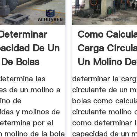
Determinar
Como Calcula
acidad De Un
Carga Circul
 De Bolas
Un Molino De
...
etermina las
determinar la car
es de un molino a
circulante de un m
ino de
bolas como calcula
idas y molinos de
circulante molino 
etermina por el
como determinar l
n molino de la bola
capacidad de un m