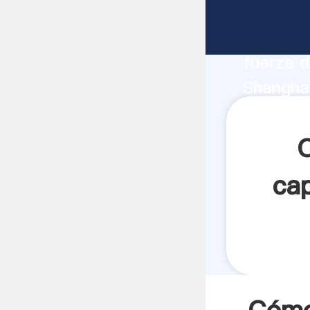
Cómo de
fabrican
fuerza d
Shangha
de bolas
todos lo
cap