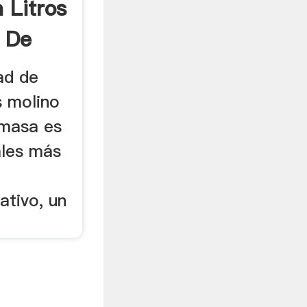
 Litros
 De
ad de
s molino
omasa es
ales más
ativo, un