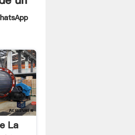
de un
e La