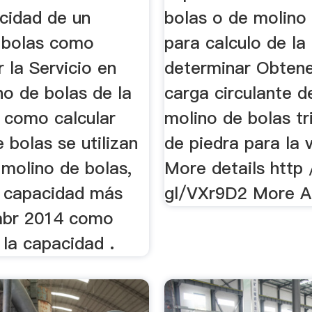
acidad de un
bolas o de molino
 bolas como
para calculo de l
 la Servicio en
determinar Obten
no de bolas de la
carga circulante d
 como calcular
molino de bolas tr
 bolas se utilizan
de piedra para la 
molino de bolas,
More details http
 capacidad más
gl/VXr9D2 More Ab
 abr 2014 como
la capacidad .