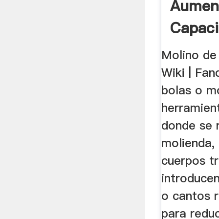
Aumen
Capaci
Molino
Molino de
Wiki | Fan
bolas o mo
herramien
donde se r
molienda,
cuerpos tr
introducen
o cantos 
para reduc