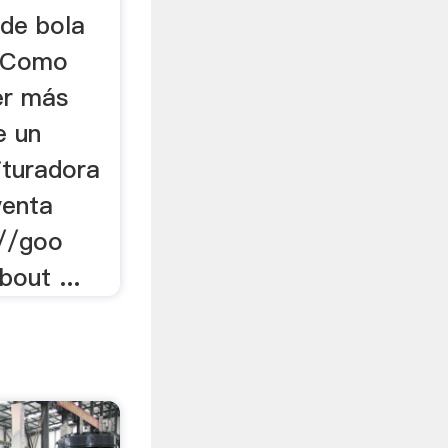
 de bola
a Como
er más
e un
ituradora
venta
 //goo
out ...