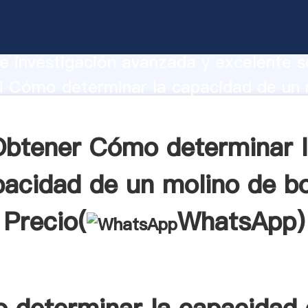
terminar la capacidad de un molino de
te Agarrando fuerte capacidad de prod
e investigación avanzada y excelente se
i Cómo determinar la capacidad de un 
 proveedor crea el valor y aporta valor
s clientes.
Obtener Cómo determinar l
acidad de un molino de b
Precio(
WhatsApp
)