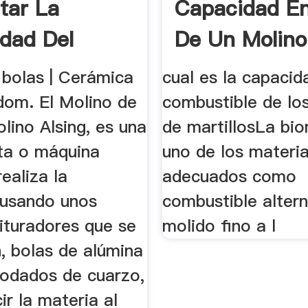
tar La
Capacidad En
dad Del
De Un Molino
 De Bolas
Bolas
 bolas | Cerámica
cual es la capacid
dom. El Molino de
combustible de lo
lino Alsing, es una
de martillosLa bi
ta o máquina
uno de los materi
ealiza la
adecuados como
 usando unos
combustible altern
ituradores que se
molido fino a l
, bolas de alúmina
rodados de cuarzo,
ir la materia al