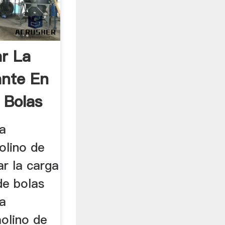
r La
ante En
 Bolas
ga
olino de
r la carga
de bolas
a
olino de