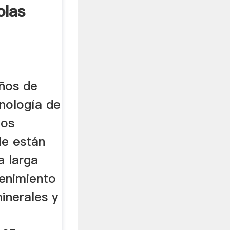
olas
ños de
cnología de
los
de están
a larga
tenimiento
inerales y