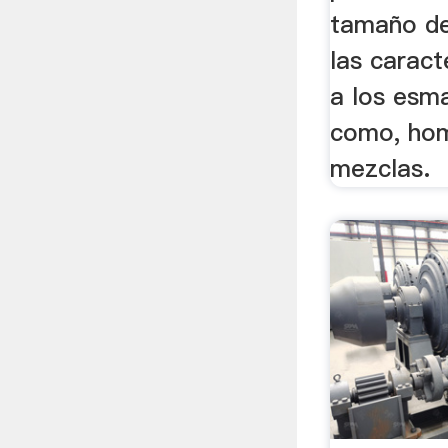
tamaño d
las caract
a los esma
como, hom
mezclas.