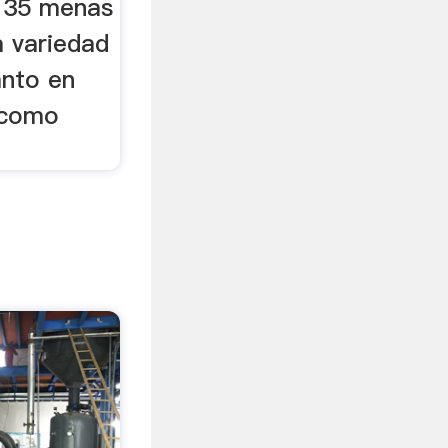
a 35 menas
a variedad
anto en
s como