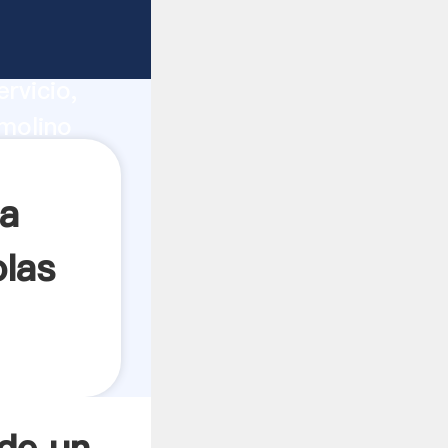
 bolas
ucción,
rvicio,
molino
es a
a
olas