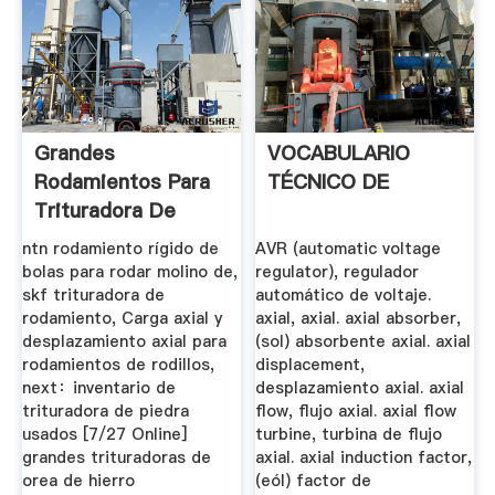
Grandes
VOCABULARIO
Rodamientos Para
TÉCNICO DE
Trituradora De
Piedra
ntn rodamiento rígido de
AVR (automatic voltage
bolas para rodar molino de,
regulator), regulador
skf trituradora de
automático de voltaje.
rodamiento, Carga axial y
axial, axial. axial absorber,
desplazamiento axial para
(sol) absorbente axial. axial
rodamientos de rodillos,
displacement,
next：inventario de
desplazamiento axial. axial
trituradora de piedra
flow, flujo axial. axial flow
usados [7/27 Online]
turbine, turbina de flujo
grandes trituradoras de
axial. axial induction factor,
orea de hierro
(eól) factor de