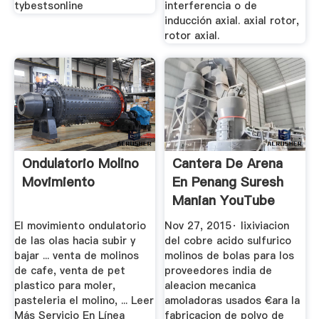
tybestsonline
interferencia o de
inducción axial. axial rotor,
rotor axial.
Ondulatorio Molino
Cantera De Arena
Movimiento
En Penang Suresh
Manian YouTube
El movimiento ondulatorio
Nov 27, 2015· lixiviacion
de las olas hacia subir y
del cobre acido sulfurico
bajar ... venta de molinos
molinos de bolas para los
de cafe, venta de pet
proveedores india de
plastico para moler,
aleacion mecanica
pasteleria el molino, ... Leer
amoladoras usados €ara la
Más Servicio En Línea
fabricacion de polvo de