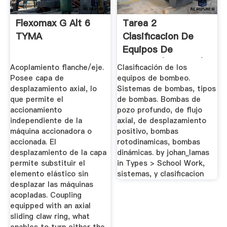
Flexomax G Alt 6
Tarea 2
TYMA
Clasificacion De
Equipos De
Bombeo | Bomba |
Acoplamiento flanche/eje.
Clasificación de los
Pistón
Posee capa de
equipos de bombeo.
desplazamiento axial, lo
Sistemas de bombas, tipos
que permite el
de bombas. Bombas de
accionamiento
pozo profundo, de flujo
independiente de la
axial, de desplazamiento
máquina accionadora o
positivo, bombas
accionada. El
rotodinamicas, bombas
desplazamiento de la capa
dinámicas. by johan_lamas
permite substituir el
in Types > School Work,
elemento elástico sin
sistemas, y clasificacion
desplazar las máquinas
acopladas. Coupling
equipped with an axial
sliding claw ring, what
enables to turn either the