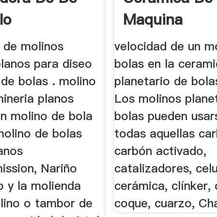
lo
Maquina
s de molinos
velocidad de un m
lanos para diseo
bolas en la cerami
de bolas . molino
planetario de bol
ineria planos
Los molinos plane
un molino de bola
bolas pueden usar
molino de bolas
todas aquellas car
lanos
carbón activado,
ission, Nariño
catalizadores, celu
o y la molienda
cerámica, clínker,
lino o tambor de
coque, cuarzo, Cha