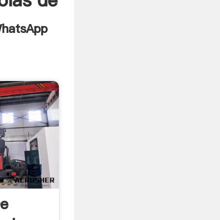
olas de
De