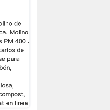
olino de
ca. Molino
as PM 400 .
tarios de
se para
bón,
losa,
 compost,
t en línea