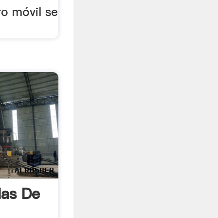
ro móvil se
las De