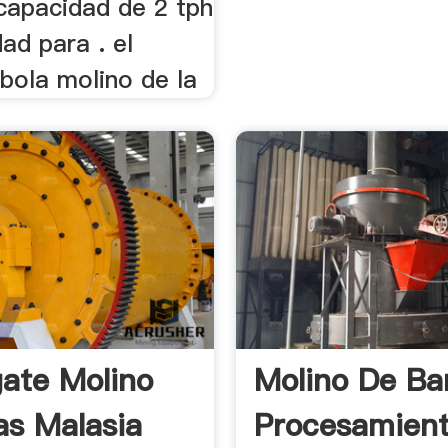
 capacidad de 2 tph
dad para . el
bola molino de la
ate Molino
Molino De Ba
as Malasia
Procesamien