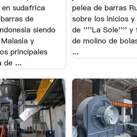
 en sudafrica
pelea de barras R
 barras de
sobre los inicios y
indonesia siendo
de ''''La Sole'''' y
 Malasia y
de molino de bola
los principales
...
 de ...