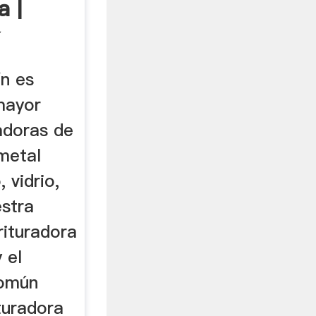
a |
Y
ín es
mayor
radoras de
metal
 vidrio,
estra
rituradora
 el
común
ituradora