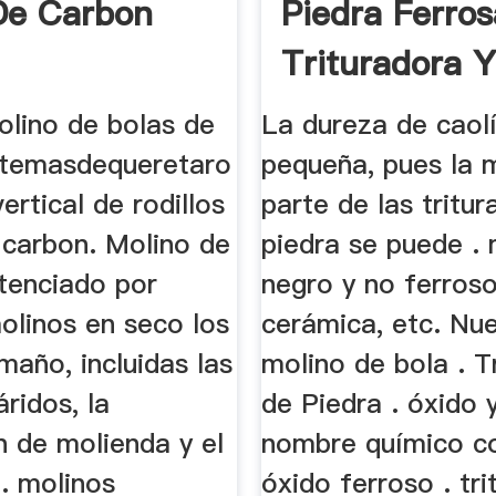
De Carbon
Piedra Ferros
Trituradora 
Molinos
olino de bolas de
La dureza de caol
stemasdequeretaro
pequeña, pues la 
vertical de rodillos
parte de las tritu
 carbon. Molino de
piedra se puede . 
tenciado por
negro y no ferroso,
molinos en seco los
cerámica, etc. Nu
año, incluidas las
molino de bola . T
áridos, la
de Piedra . óxido y
n de molienda y el
nombre químico 
 . molinos
óxido ferroso . tr