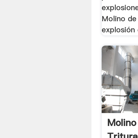
explosion
Molino de 
explosión 
Molino
Tritur