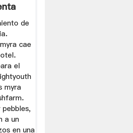
enta
iento de
ia.
 myra cae
otel.
ara el
ightyouth
as myra
shfarm.
 pebbles,
n a un
zos en una