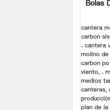
Bolas 
cantera m
carbon si
. cantera 
molino de
carbon po
viento, . 
medios tam
canteras, 
producció
plan de la