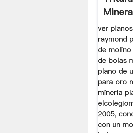
Minera
ver plano
raymond p
de molino 
de bolas m
plano de 
para oro 
mineria p
elcolegiom
2005, con
con un mo