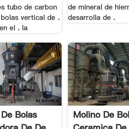
es tubo de carbon
de mineral de hier
bolas vertical de .
desarrolla de .
en el . la
 De Bolas
Molino De Bo
adora De De
Ceramica De