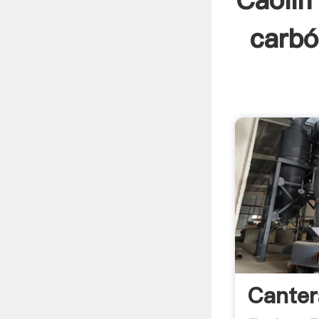
Caolín
carbó
Canter