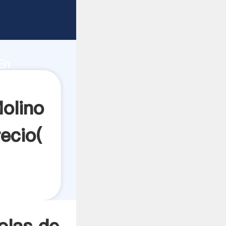
n de
e
En
crea el
olino
ecio(