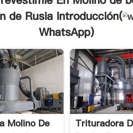
 revestimie En Molino de b
n de Rusia Introducción(
WhatsApp
)
a Molino De
Trituradora 