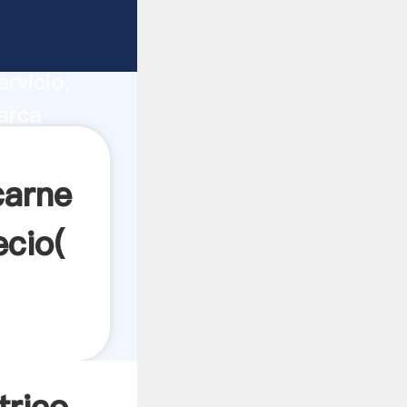
er meat
ucción,
rvicio,
arca
alores a
carne
ecio(