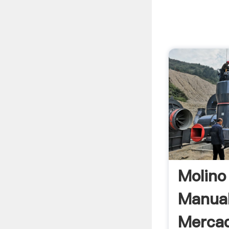
Molino
Manua
Mercad