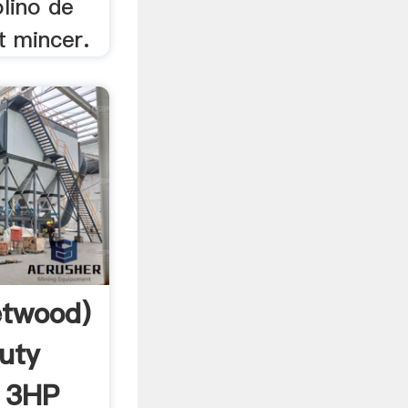
olino de
 mincer.
etwood)
uty
r 3HP