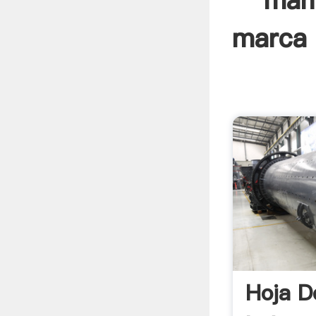
manu
marca 
Hoja D