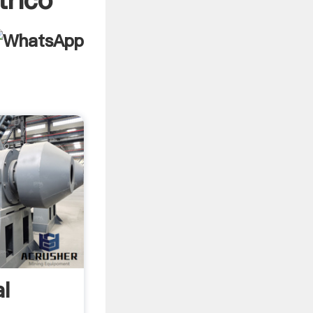
trico
l