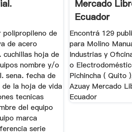
ial.
Mercado Libr
Ecuador
 polipropileno de
Encontrá 129 publ
va de acero
para Molino Manua
. cuchillas hoja de
Industrias y Oficin
quipos nombre y/o
o Electrodoméstic
l. sena. fecha de
Pichincha ( Quito 
 de la hoja de vida
Azuay Mercado Li
iones tecnicas
Ecuador
ombre del equipo
quipo marca
ferencia serie