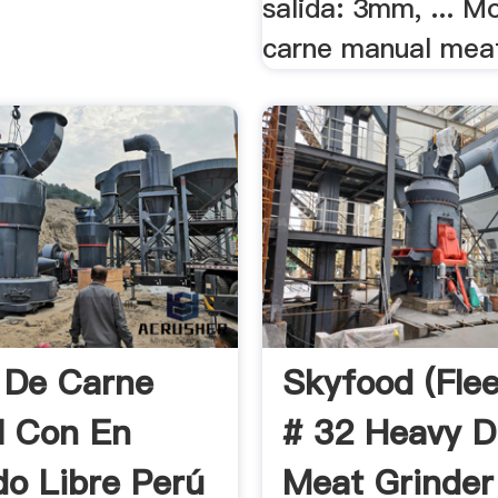
salida: 3mm, ... M
carne manual meat
 De Carne
Skyfood (Fle
l Con En
# 32 Heavy D
o Libre Perú
Meat Grinde