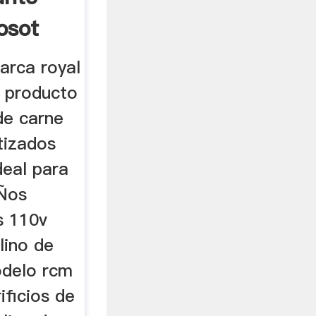
Posot
arca royal
l producto
de carne
tizados
deal para
eÑos
s 110v
lino de
odelo rcm
ificios de