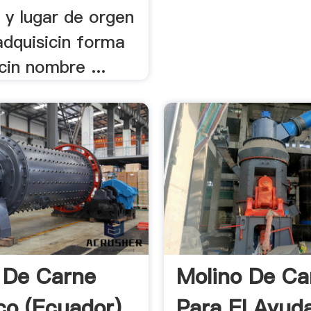
 y lugar de orgen
adquisicin forma
cin nombre ...
 De Carne
Molino De Ca
ico (Ecuador)
Para El Ayud