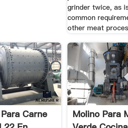
grinder twice, as i
common requireme
other meat proces
 Para Carne
Molino Para 
 22 En
Verde Cocin