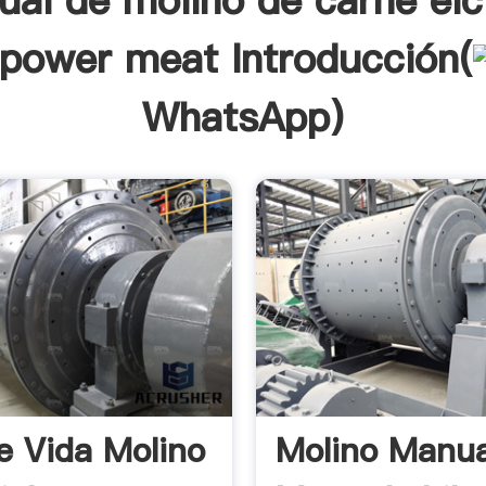
al de molino de carne elc
power meat Introducción(
WhatsApp
)
e Vida Molino
Molino Manua