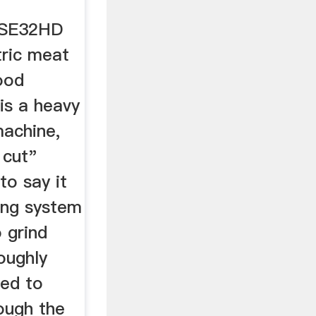
PSE32HD
tric meat
ood
is a heavy
achine,
 cut"
to say it
ing system
o grind
oughly
eed to
ough the