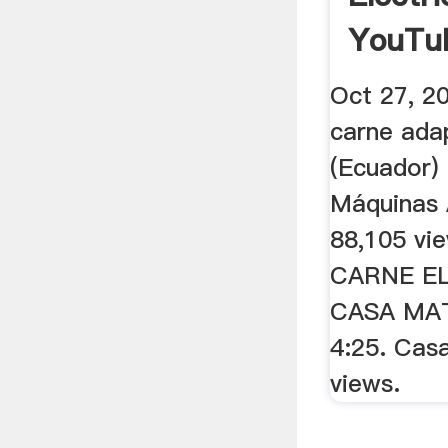
YouTu
Oct 27, 2
carne ada
(Ecuador) 
Máquinas 
88,105 vi
CARNE EL
CASA MAT
4:25. Cas
views.