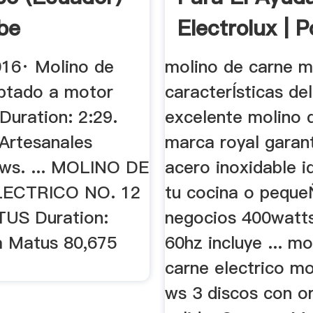
be
Electrolux | 
Class
016· Molino de
molino de carne m
ptado a motor
caracterÍsticas de
Duration: 2:29.
excelente molino 
Artesanales
marca royal garan
ews. ... MOLINO DE
acero inoxidable i
ECTRICO NO. 12
tu cocina o pequ
US Duration:
negocios 400watt
a Matus 80,675
60hz incluye ... mo
carne electrico m
ws 3 discos con or