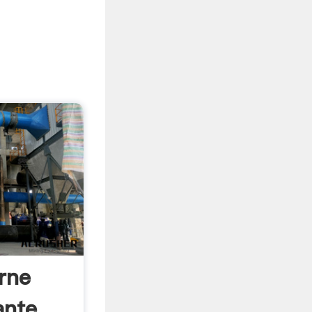
rne
ante