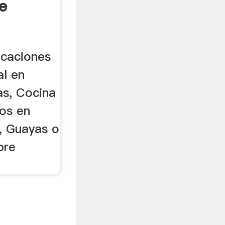
e
icaciones
l en
as, Cocina
os en
), Guayas o
bre