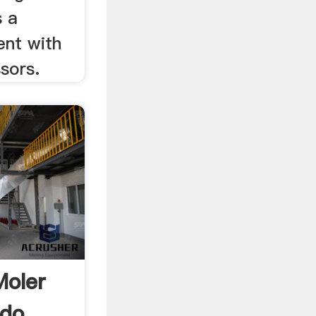
s a
nt with
sors.
Moler
ado