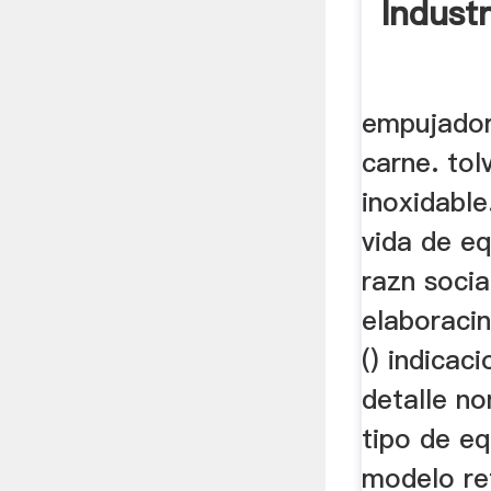
Industr
empujador
carne. tol
inoxidable
vida de e
razn socia
elaboracin
() indicac
detalle n
tipo de e
modelo re