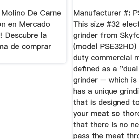
Dual ...
 Molino De Carne
Manufacturer #: 
on en Mercado
This size #32 elec
! Descubre la
grinder from Skyf
ma de comprar
(model PSE32HD) 
duty commercial m
defined as a "dual
grinder – which is 
has a unique grind
that is designed t
your meat so thor
that there is no n
pass the meat thr