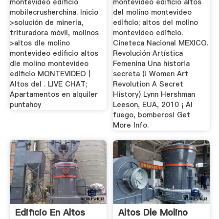
montevideo edificio
montevideo edificio altos
mobilecrusherchina. Inicio
del molino montevideo
>solución de minería,
edificio; altos del molino
trituradora móvil, molinos
montevideo edificio.
>altos dle molino
Cineteca Nacional MEXICO.
montevideo edificio altos
Revolución Artística
dle molino montevideo
Femenina Una historia
edificio MONTEVIDEO |
secreta (! Women Art
Altos del . LIVE CHAT;
Revolution A Secret
Apartamentos en alquiler
History) Lynn Hershman
puntahoy
Leeson, EUA, 2010 ¡ Al
fuego, bomberos! Get
More Info.
Edificio En Altos
Altos Dle Molino