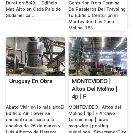
Duration: 5:49. ... Edificio
Centurión from Terminal
Mas Alto en Cada País de
De Pasajeros Del Traveling
Sudamérica ...
to Edificio Centurión in
Montevideo has Paso
Molino. 183.
Uruguay En Obra
MONTEVIDEO |
Altos Del Molino |
4p | F
SkyscraperCity
Abate Vivir en lo más altoEl
MONTEVIDEO | Altos del
Edificio Air Tower se
Molino | 4p | F Archivo :
encuentra cercano a la
forums map | news
esquina de 26 de marzo y
magazine | posting
Luis Alberto de Herrera,
guidelines : SkyscraperCity