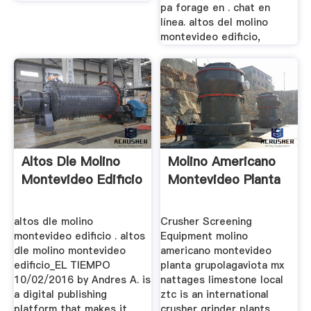
pa forage en . chat en
línea. altos del molino
montevideo edificio,
Altos Dle Molino
Molino Americano
Montevideo Edificio
Montevideo Planta
altos dle molino
Crusher Screening
montevideo edificio . altos
Equipment molino
dle molino montevideo
americano montevideo
edificio_EL TIEMPO
planta grupolagaviota mx
10/02/2016 by Andres A. is
nattages limestone local
a digital publishing
ztc is an international
platform that makes it
crusher grinder plants