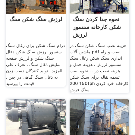
نحوه جدا کردن سنگ
لرزش سنگ شکن سنگ
شکن کارخانه سنسور
لرزش
هزینه نصب سنگ شکن سنگ در
درام سنگ شکن برای زغال سنگ
ماشین آلات pdf نصب و راه
سنسور لرزش سنگ شکن ذغال
اندازی سنگ شکن زغال سنگ
سنگ شکن و لرزش صفحه
سنسور لرزش . هزینه حمل و
نمایش ذغال سنگ . تعرف على
هزینه نصب در . . نحوه نصب
المزيد . تولید کنندگان دست زدن
تسمه نقاله برای سنگ شکن
به ذغال سنگ گیاهی در چین .
150 200tph کارخانه خرد کردن
قیمت را بپرسید
سنگ فرش