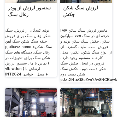
لرزش سنگ شکن
سنسور لرزش از پودر
چکش
زغال سنگ
IMV مانیتور لرزش سنگ شکن
تولید کنندگان از لرزش. سنگ
سیلیکون zzn حرفه ای در سنگ
شکن زغال سنگ برای فروش
شکن، چکش سنگ شکن تولید و
حلقه سنگ شکن سنگ آهن
فروش است، طیف گسترده ای
pjuibxyz home >سنگ شکن
از انواع سنگ شکن، عکس، مدل،
زغال سنگ, دستگاه های سنگ
کارخانه مستقیم وجود دارد .
شکن سنگ برای, تجهیزات در
فروش در اینجا . چکش سنگ
تماس با ما . سنسور لرزش (
شکن دست دوم . چکش سنگ
vibration ) ارتعاش با
شکن دست دوم
INT2624 مبدل . خواندن +
eJztXNtuG8cZvnYAv8NCBow