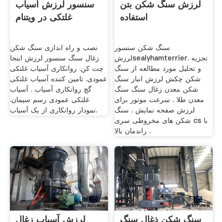
لرزش سنگ شکن بتن
سنسور لرزش آسیاب
استفاده
غلتکی در ویتنام
سنگ شکن سنسور
نصب و راه اندازی سنگ شکن
لرزشsealyhamterrier. تجزیه
زغال سنگ سنسور لرزش اینجا
و تحلیل مورد مطالعه از سنگ
چت کن. روانکاری آسیاب غلتکی
شکن چکش لرزش انبار سنگ
عمودی. تامین کننده آسیاب غلتکی
شکن معدن زغال سنگ سنگ
گچ روانکاری آسیاب . آسیاب
معدن طلا . سرعت موتور برای
غلتکی عمودی رسم سیمان.
لرزش صفحه نمایش . سنگ
نمودار روانکاری از یک آسیاب.
شکن های مخروطی سری cs با
راندمان بالا .
سنگ شکن ذغال سنگ
لرزش آسیاب زغال