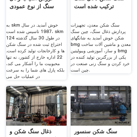
ترکیب شده است
سنگ از نوع عمودی
سنگ شکن معدن، تجهیزات
به skm خوش آمدید. در سال
پردازش ذغال سنگ، چین سنگ
1987 تاسیس شده است، skm
شکن خوش آمدید به شانگهای
در طول 30 سال گذشته 124
bmg معدن و ماشین آلات ساخت
اختراع ثبت شده در سنگ شکن
و ساز، آموزشی ویبولیتین bmg
ها و کارخانجات تولید کرده است.
یکی از بزرگترین تولید کننده در
22 اداره خارج از کشور، نه تنها
خرد کردن و سنگ زنی صنعت در
محبوبیت ما را آشکار می کند،
چین است.
بلکه پازل های شما را به سرعت
در عملیات حل می
سنگ شکن سنسور
ذغال سنگ شکن و