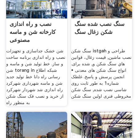
سنگ نصب شده سنگ
نصب و راه اندازی
شکن زغال سنگ
کارخانه شن و ماسه
مصنوعی
سنگ شکن istgah طراحی و
شن خشک جداسازی و تجهیزات
نصب ماشین, قيمت زغال، قوانين
نصب و راه اندازی برنامه ساخت
هاي سنگ شکن و, شده برای.
و ساز. خط تولید شن و ماسه و
انواع سنگ شکن های معدنی •
شن torang in شبکه اطلاع
انجمن پرسش و پاسخ. غلطک
رسانی راه دانا خط تولید جدید
شماره1 به طور ثابت روی
شن و ماسه شهرداری شهرکرد
شاسی نصب شده, سنگ شکن
راه اندازی شد شهردار شهرکرد
مخروطی فنری اولین سنگ شکن
از خرید و نصب فک سنگ شکن
به منظور راه