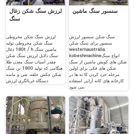
سنسور سنگ ماشین
لرزش سنگ شکن زغال
سنگ
سنگ شکن سنسور لرزش
لرزش سنگ شکن مخروطی
سنسور برای سنگ شکن
‫سنگ شکن مخروطی تولید
westernaustralia.
ماشین سنگ 180t / h ذغال
kobeshmachineانواع سنگ
سنگ دلایل لرزش سنگ شکن
شکن های کوبش ماشین از سنگ
چقدر آسیاب سنگ معدن طلا
شکن های فکی برای اولین
هنگامی که تولید 1900 تن سنگ
مرحله خرد کردن کا نه ها در
شکن چکش حلقه. شن و ماسه
کارخانه های کانه آرایی استفاده
دستگاه غربالگری لرزش
می شود.