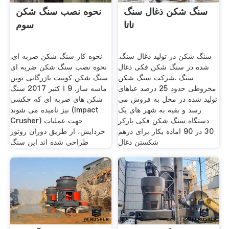
سنگ شکن ذغال سنگ
نحوه نصب سنگ شکن
تاتا
سوم
سنگ شکن در تولید ذغال سنگ.
نحوه کار سنگ شکن ضربه ای.
شده در سنگ شکن فکی ذغال
نحوه نصب سنگ شکن ضربه ای
سنگ .شرکت سنگ شکن
سنگ شکن کوییت بازرگانی نوین
مخروطی حدود 25 درصد عباهای
ماسه ساز. 9 ا کتبر 2017 سنگ
تولید شده در محل به فروش می
شکن های ضربه ای که چکشی
رسد و بقیه به شهر های یک
نیز نامیده می شوند (Impact
دستگاه سنگ شکن فکی پارکر
Crusher) جهت عملیات
30 در 90 اماده بکار برای درهم
خردایش، از طریق دوران روتور
شکستن ذغال
طراحی شده اند این سنگ