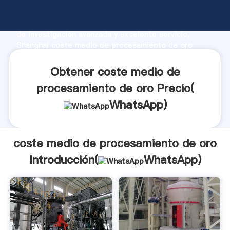
coste medio de procesamiento de oro fabricante
Agarrando fuerte capacidad de producción, fuerza
de investigación avanzada y excelente servicio,
Shanghai coste medio de procesamiento de oro
proveedor crea el valor y aporta valores a todos los
clientes.
Obtener coste medio de
procesamiento de oro Precio(
WhatsApp
)
coste medio de procesamiento de oro
Introducción(
WhatsApp
)