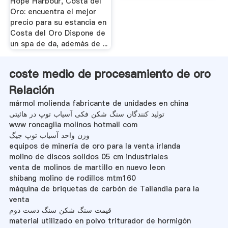
Hope Harbour, Costa del
Oro: encuentra el mejor
precio para su estancia en
Costa del Oro Dispone de
un spa de da, además de ...
coste medio de procesamiento de oro
Relación
mármol molienda fabricante de unidades en china
تولید کنندگان سنگ شکن فکی آسیاب توپ در هائیتی
www roncaglia molinos hotmail com
وزن واحد آسیاب توپ جیگ
equipos de minería de oro para la venta irlanda
molino de discos solidos 05 cm industriales
venta de molinos de martillo en nuevo leon
shibang molino de rodillos mtm160
máquina de briquetas de carbón de Tailandia para la
venta
قیمت سنگ شکن سنگ دست دوم
material utilizado en polvo triturador de hormigón