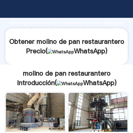
molino de pan restaurantero fabricante Agarrando
fuerte capacidad de producción, fuerza de
investigación avanzada y excelente servicio, Shanghai
molino de pan restaurantero proveedor crea el valor
y aporta valores a todos los clientes.
Obtener molino de pan restaurantero
Precio(
WhatsApp
)
molino de pan restaurantero
Introducción(
WhatsApp
)