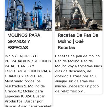
MOLINOS PARA
Recetas De Pan De
GRANOS Y
Molino | Qué
ESPECIAS
Recetas
Mobiliario
Inicio / EQUIPOS DE
Recetas de pan de molino.
Restaurantero
PREPARACION / MOLINOS
Pan de Molino. Pan de
PARA GRANOS Y
Molino Voy a tomarme unos
ESPECIAS MOLINOS PARA
días de descanso, de
GRANOS Y ESPECIAS.
dnexión. Estaré por aquí,
Mostrando todos los
aunque sin dejarme ver
resultados 2. Molino de
mucho... necesito un poco
Granos 6,; Molino para
de relax físico y...
Especias IC02A; Buscar
Productos. Buscar por:
Buscar. Aviso de privacidad;