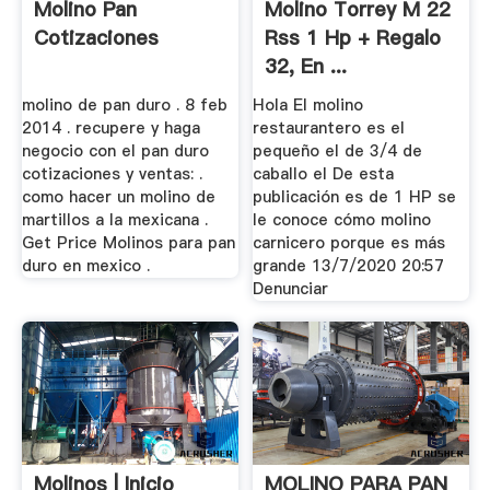
Molino Pan
Molino Torrey M 22
Cotizaciones
Rss 1 Hp + Regalo
32, En ...
molino de pan duro . 8 feb
Hola El molino
2014 . recupere y haga
restaurantero es el
negocio con el pan duro
pequeño el de 3/4 de
cotizaciones y ventas: .
caballo el De esta
como hacer un molino de
publicación es de 1 HP se
martillos a la mexicana .
le conoce cómo molino
Get Price Molinos para pan
carnicero porque es más
duro en mexico .
grande 13/7/2020 20:57
Denunciar
Molinos | Inicio
MOLINO PARA PAN