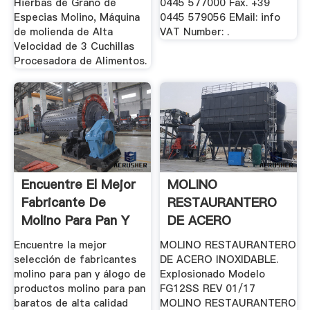
Hierbas de Grano de
0445 577000 Fax. +39
Especias Molino, Máquina
0445 579056 EMail: info
de molienda de Alta
VAT Number: .
Velocidad de 3 Cuchillas
Procesadora de Alimentos.
Encuentre El Mejor
MOLINO
Fabricante De
RESTAURANTERO
Molino Para Pan Y
DE ACERO
Molino ...
INOXIDABLE
Encuentre la mejor
MOLINO RESTAURANTERO
selección de fabricantes
DE ACERO INOXIDABLE.
molino para pan y álogo de
Explosionado Modelo
productos molino para pan
FG12SS REV 01/17
baratos de alta calidad
MOLINO RESTAURANTERO