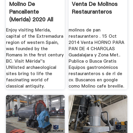
Molino De
Venta De Molinos
Pancaliente
Restauranteros
(Merida) 2020 All
You Need To Know
Enjoy visiting Merida,
molinos de pan
...
capital of the Extremadura
restaurantero . 15 Oct
region of western Spain,
2014 Venta HORNO PARA
was founded by the
PAN DE 4 CHAROLAS
Romans in the first century
Guadalajara y Zona Met..
BC. Visit Mérida''s
Publica o Busca Gratis
UNlisted archaeological
Equipos gastronómicos
sites bring to life the
restauranteros s de rl de
fascinating world of
cv. Buscanos en google
classical antiquity.
como Molino cafe breville.