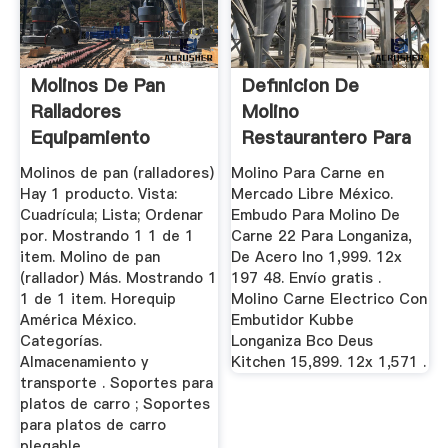
Molinos De Pan
Definicion De
Ralladores
Molino
Equipamiento
Restaurantero Para
Profesional ...
Carne
Molinos de pan (ralladores)
Molino Para Carne en
Hay 1 producto. Vista:
Mercado Libre México.
Cuadrícula; Lista; Ordenar
Embudo Para Molino De
por. Mostrando 1 1 de 1
Carne 22 Para Longaniza,
item. Molino de pan
De Acero Ino 1,999. 12x
(rallador) Más. Mostrando 1
197 48. Envío gratis .
1 de 1 item. Horequip
Molino Carne Electrico Con
América México.
Embutidor Kubbe
Categorías.
Longaniza Bco Deus
Almacenamiento y
Kitchen 15,899. 12x 1,571 .
transporte . Soportes para
platos de carro ; Soportes
para platos de carro
plegable ...