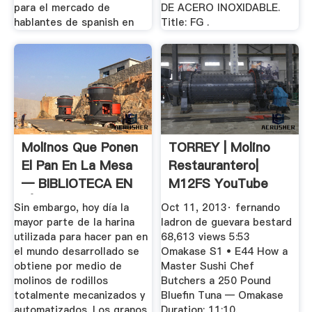
para el mercado de
DE ACERO INOXIDABLE.
hablantes de spanish en
Title: FG .
Molinos Que Ponen
TORREY | Molino
El Pan En La Mesa
Restaurantero|
— BIBLIOTECA EN
M12FS YouTube
LÍNEA ...
Sin embargo, hoy día la
Oct 11, 2013· fernando
mayor parte de la harina
ladron de guevara bestard
utilizada para hacer pan en
68,613 views 5:53
el mundo desarrollado se
Omakase S1 • E44 How a
obtiene por medio de
Master Sushi Chef
molinos de rodillos
Butchers a 250 Pound
totalmente mecanizados y
Bluefin Tuna — Omakase
automatizados. Los granos
Duration: 11:10.