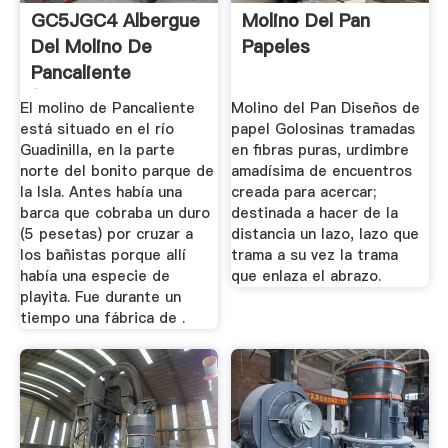
GC5JGC4 Albergue
Molino Del Pan
Del Molino De
Papeles
Pancaliente
(Unknown Cache ...
El molino de Pancaliente
Molino del Pan Diseños de
está situado en el río
papel Golosinas tramadas
Guadinilla, en la parte
en fibras puras, urdimbre
norte del bonito parque de
amadísima de encuentros
la Isla. Antes había una
creada para acercar;
barca que cobraba un duro
destinada a hacer de la
(5 pesetas) por cruzar a
distancia un lazo, lazo que
los bañistas porque allí
trama a su vez la trama
había una especie de
que enlaza el abrazo.
playita. Fue durante un
tiempo una fábrica de .