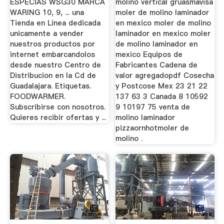
ESPECIAS WSG30 MARCA
molino vertical gruasmavisa
WARING 10, 9, ... una
moler de molino laminador
Tienda en Linea dedicada
en mexico moler de molino
unicamente a vender
laminador en mexico moler
nuestros productos por
de molino laminador en
internet embarcandolos
mexico Equipos de
desde nuestro Centro de
Fabricantes Cadena de
Distribucion en la Cd de
valor agregadopdf Cosecha
Guadalajara. Etiquetas.
y Postcose Mex 23 21 22
FOODWARMER.
137 63 3 Canada 8 10592
Subscribirse con nosotros.
9 10197 75 venta de
Quieres recibir ofertas y ...
molino laminador
pizzaornhotmoler de
molino .