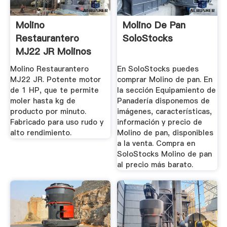
Molino
Molino De Pan
Restaurantero
SoloStocks
MJ22 JR Molinos
De Carne Cooking
Molino Restaurantero
En SoloStocks puedes
...
MJ22 JR. Potente motor
comprar Molino de pan. En
de 1 HP, que te permite
la sección Equipamiento de
moler hasta kg de
Panadería disponemos de
producto por minuto.
imágenes, características,
Fabricado para uso rudo y
información y precio de
alto rendimiento.
Molino de pan, disponibles
a la venta. Compra en
SoloStocks Molino de pan
al precio más barato.