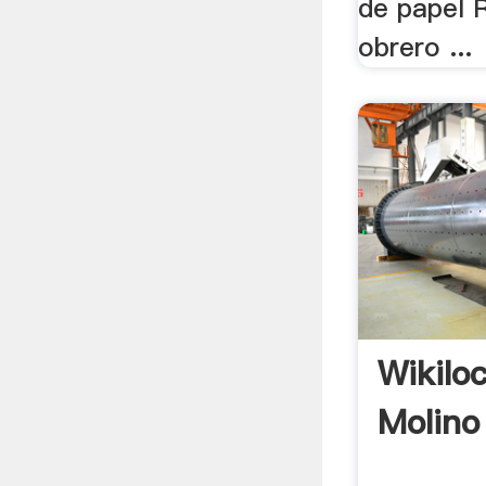
de papel R
obrero ...
Wikilo
Molino