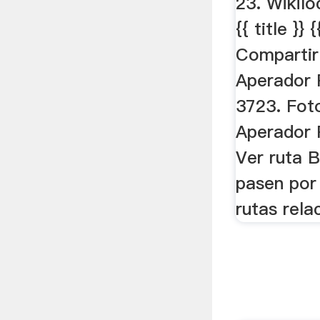
23. Wikil
{{ title }} 
Compartir
Aperador 
3723. Fot
Aperador 
Ver ruta 
pasen por 
rutas rela