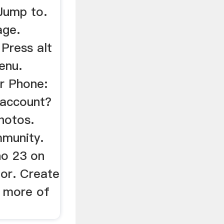
Jump to.
age.
 Press alt
enu.
r Phone:
 account?
hotos.
mmunity.
no 23 on
 or. Create
 more of