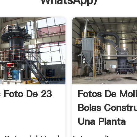
WhatsApp
)
c Foto De 23
Fotos De Mol
Bolas Constr
Una Planta
Trituradora ..