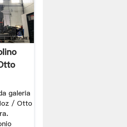
lino
Otto
 23
a galeria
Hoz / Otto
ra.
onio