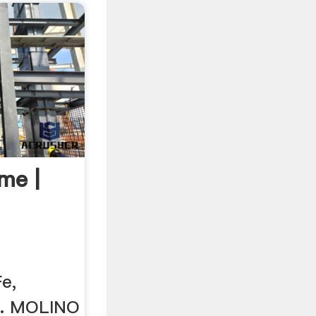
me |
e,
es. MOLINO