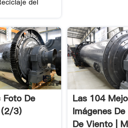
eciclaje del
c Foto De
Las 104 Mejo
 (2/3)
Imágenes De 
De Viento | M