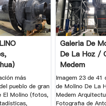
LINO
Galeria De Mo
s,
De La Hoz / 
hua)
Medem
Arquitectura
ación más
Imagem 23 de 41 d
del pueblo de gran
de Molino De La 
 El Molino (fotos,
Medem Arquitectu
adísticas,
Fotografia de Ant