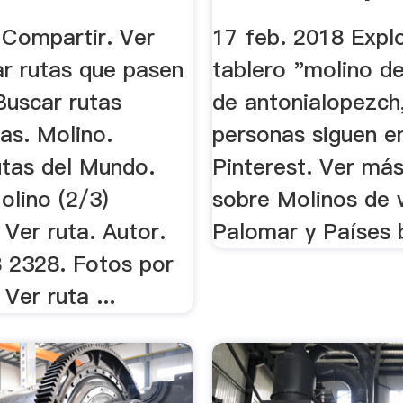
De ...
 Compartir. Ver
17 feb. 2018 Explo
ar rutas que pasen
tablero "molino de
Buscar rutas
de antonialopezch
as. Molino.
personas siguen e
utas del Mundo.
Pinterest. Ver más
olino (2/3)
sobre Molinos de v
Ver ruta. Autor.
Palomar y Países 
 2328. Fotos por
Ver ruta ...