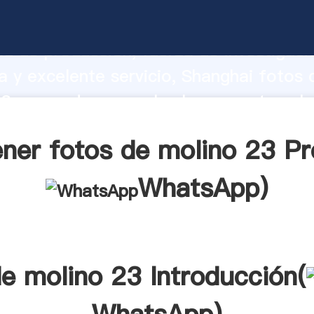
 molino 23 fabricante Agarrando fuert
d de producción, fuerza de investigaci
 y excelente servicio, Shanghai fotos 
3 proveedor crea el valor y aporta valo
s clientes.
ner fotos de molino 23 Pr
WhatsApp
)
de molino 23 Introducción(