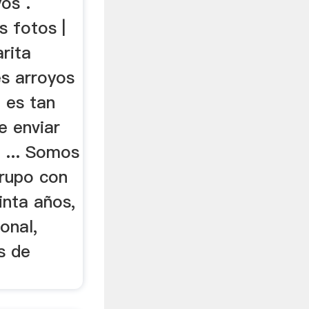
os .
s fotos |
rita
es arroyos
 es tan
e enviar
, ... Somos
rupo con
inta años,
onal,
s de