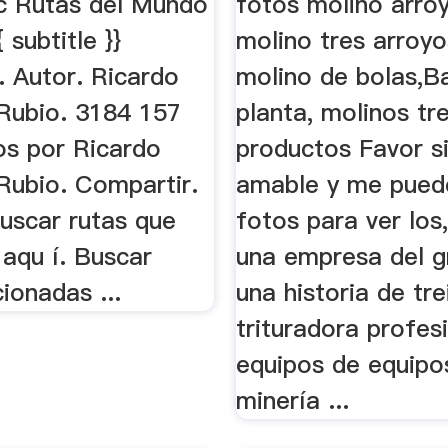
oc Rutas del Mundo
fotos molino arroy
{{ subtitle }}
molino tres arroyo
. Autor. Ricardo
molino de bolas,Ba
Rubio. 3184 157
planta, molinos tr
os por Ricardo
productos Favor si
Rubio. Compartir.
amable y me pued
Buscar rutas que
fotos para ver los
aqu í. Buscar
una empresa del g
cionadas ...
una historia de tre
trituradora profesi
equipos de equipo
minería ...