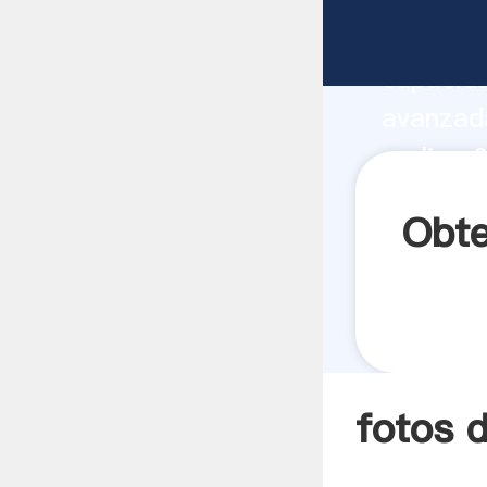
fotos de
capacida
avanzada
molino 2
todos lo
Obte
fotos 