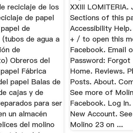
de reciclaje de los
XXIII LOMITERIA. 
ciclaje de papel
Sections of this p
 papel de
Accessibility Help.
 (tubos de agua a
+ / to open this m
ción de
Facebook. Email o
to) Obreros del
Password: Forgot
 papel Fábrica
Home. Reviews. P
del papel Balas de
Posts. About. Co
 de cajas y de
See more of Moli
reparados para ser
Facebook. Log In.
 en un almacén
New Account. See
lices del molino
Molino 23 on ...