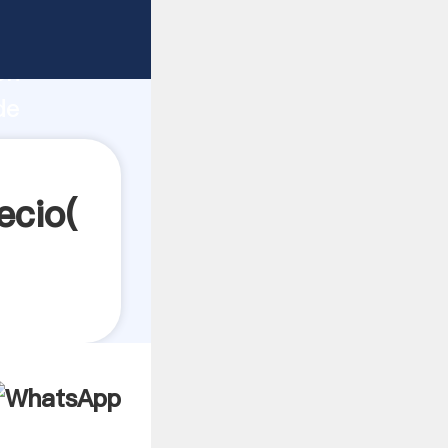
e
ón
de
res a
ecio(