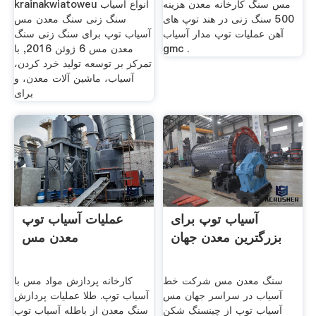
مس سنگ کارخانه معدن هزینه
krainakwiatoweu انواع آسیاب
500 سنگ زنی در هند توپ های
سنگ زنی سنگ معدن مس
آهن عملیات توپ مدار آسیاب
آسیاب توپ برای سنگ زنی سنگ
gmc .
معدن مس 6 ژوئن 2016, با
تمرکز بر توسعه تولید خرد کردن،
آسیاب، ماشین آلات معدن، و
برای
آسیاب توپ برای
عملیات آسیاب توپ
بزرگترین معدن جهان
معدن مس
سنگ معدن مس شرکت خط
کارخانه پردازش مواد مس با
آسیاب در سراسر جهان مس
آسیاب توپ. طلا عملیات پردازش
آسیاب توپ از چینسنگ شکن
سنگ معدن از باطله آسیاب توپ