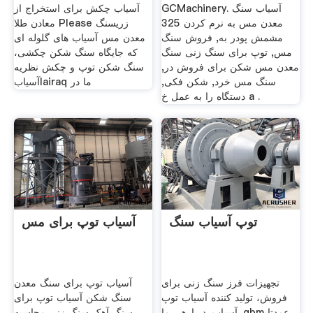
GCMachinery. آسیاب سنگ
آسیاب چکش برای استخراج از
معدن مس به نرم کردن 325
معادن طلا Please زریسنگ
مشمش پودر به, فروش سنگ
معدن مس آسیاب های گلوله ای
مس, توپ برای سنگ زنی سنگ
که جایگاه سنگ شکن چکشی،
معدن مس شکن برای فروش در,
سنگ شکن توپ و چکش نظریه
سنگ مس خرد, شکن فکی,
آسیابIairaq ما در
دستگاه را به عمل خ a .
توپ آسیاب سنگ
آسیاب توپ برای مس
تجهیزات فرز سنگ زنی برای
آسیاب توپ برای سنگ معدن
فروش، تولید کننده آسیاب توپ
سنگ شکن آسیاب توپ برای
آسیاب. دربارهی ما. gbm عمدتا
سنگ آهک سنگ زنی محاسبه