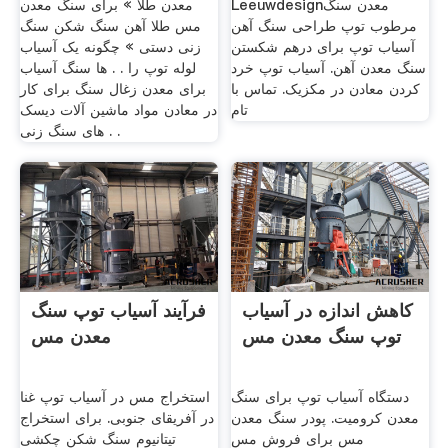
Leeuwdesignمعدن سنگ
معدن طلا » برای سنگ معدن
مرطوب توپ طراحی سنگ آهن
مس طلا آهن سنگ شکن سنگ
آسیاب توپ برای درهم شکستن
زنی دستی » چگونه یک آسیاب
سنگ معدن آهن. آسیاب توپ خرد
لوله توپ را . . ها سنگ آسیاب
کردن معادن در مکزیک. تماس با
برای معدن زغال سنگ برای کار
تام
در معادن مواد ماشین آلات دیسک
های سنگ زنی . .
کاهش اندازه در آسیاب
فرآیند آسیاب توپ سنگ
توپ سنگ معدن مس
معدن مس
دستگاه آسیاب توپ برای سنگ
استخراج مس در آسیاب توپ غنا
معدن کرومیت. پودر سنگ معدن
در آفریقای جنوبی. برای استخراج
مس برای فروش مس
تیتانیوم سنگ شکن چکشی