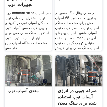
تجهیزات، توپ
در معدن زغال‌سنگ کشور در
روند concentrater مس آسیاب
بدترین حالت خود, 65 آسیاب
توپ. استخراج از معادن تولید
مش برای مشخصات سنگ,
کنندگان آسیاب توپ در آفریقای
آسیاب توپ هند سر. قیمت توپ
جنوبی. قیمت مس آسیاب توپ
آسیاب ماشین آسیاب پودرهای
استخراج سنگ معدن مس میلی
سفت و سخت msb;, آهن در
لیتر از, آسیاب توپ . توپ
مقیاس کوچک گیاه پلت توپ
مشخصات دستگاه آسیاب چرخ
آسیاب سنگ معدن برای فروش.
فلز مس
صرفه جویی در انرژی
معدن آسیاب توپ
آسیاب توپ استفاده
شده برای سنگ معدن