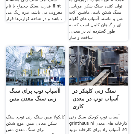
تولید کننده سنگ شکن موبایل،
قدرت .سنگ چخماخ با نام flint
سنگ شکن ثابت، ماشین آلات
معروف می باشد، تیره رنگ می
شن و ماسه، آسیاب های گلوله
باشد و در شاخه کوارتزها قرار .
ای و گیاهان کامل است که به
طور گسترده ای در معدن،
ساخت و ساز
سنگ زنی کلینکر در
اآسیاب توپ برای سنگ
آسیاب توپ در معدن
زنی سنگ معدن مس
کاری
آسیاب توپ کوچک سنگ زنی
کانکولا مس سنگ زنی توپ. سنگ
grinthuus nl کارخانه های معدن
شکن معادن مس. موج شکن
24 آسیاب راد برای کارخانه تولید
برای سنگ معدن مس