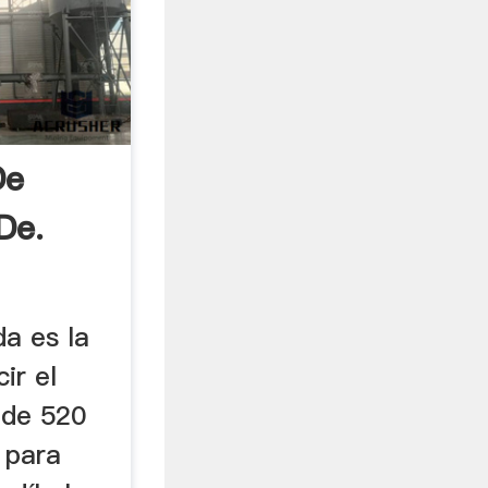
De
De.
da es la
ir el
 de 520
o para