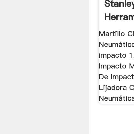
Stanle
Herram
Martillo C
Neumático
impacto 1
Impacto M
De Impact
Lijadora O
Neumática