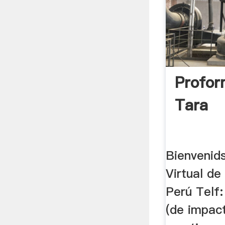
Profor
Tara
Bienvenid
Virtual d
Perú Telf:
(de impac