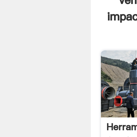
ven
impac
Herram