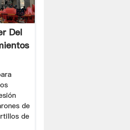
er Del
mientos
para
ros
esión
arones de
tillos de