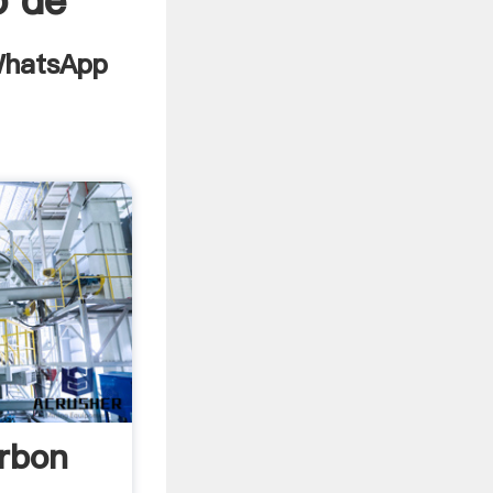
o de
rbon