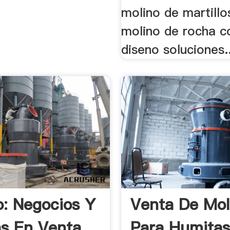
molino de martillo
molino de rocha c
diseno soluciones..
lo: Negocios Y
Venta De Mol
as En Venta
Para Humitas