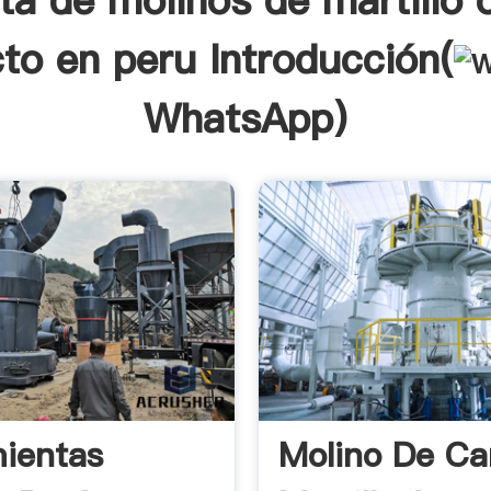
ta de molinos de martillo 
to en peru Introducción(
WhatsApp
)
ientas
Molino De Ca