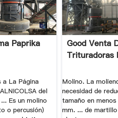
ma Paprika
Good Venta 
Trituradoras 
s a La Página
Molino. La molien
e ALNICOLSA del
necesidad de reduc
 ... Es un molino
tamaño en menos
to o percusión)
mm. ... de martill