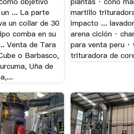
 como objetivo
plantas · cono ma
 un ... La parte
martillo triturador
eva un collar de 30
impacto ... lavado
tipo comba en su
arena ciclón · ch
 ... Venta de Tara
para venta peru · 
 Cube o Barbasco,
trituradora de core
Curcuma, Uña de
,...