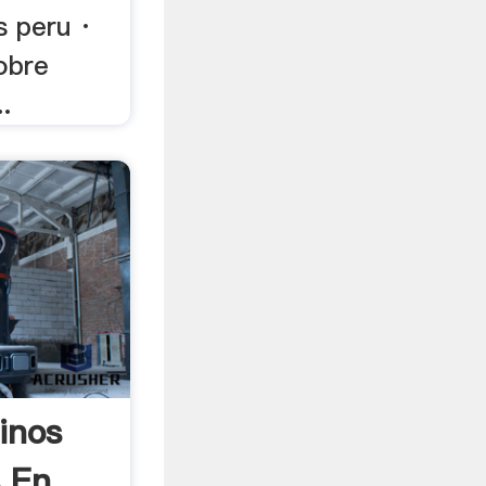
s peru ·
obre
.
inos
 En