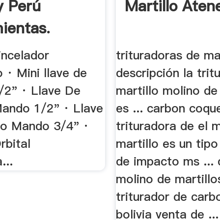
y Perú
Martillo Aten
ientas.
incelador
trituradoras de mar
 · Mini llave de
descripción la trit
/2" · Llave De
martillo molino de
ando 1/2" · Llave
es ... carbon coq
o Mando 3/4" ·
trituradora de el 
rbital
martillo es un tip
...
de impacto ms ...
molino de martillo
triturador de carb
bolivia venta de ..