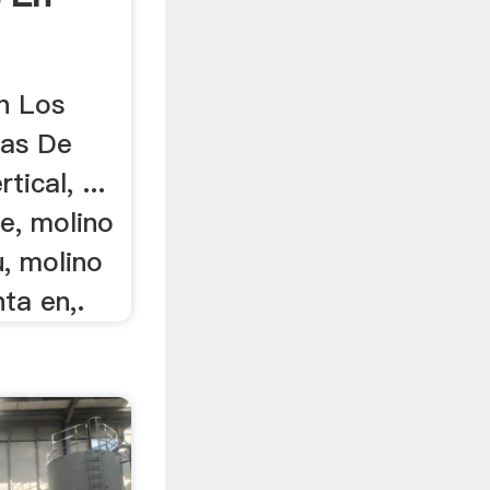
n Los
ras De
ical, ...
e, molino
u, molino
ta en,.