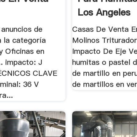
Los Angeles
 anuncios de
Casas De Venta E
n la categoría
Molinos Triturado
y Oficinas en
Impacto De Eje Vert
.. impacto: J
humitas o pastel d
ÉCNICOS CLAVE
de martillo en per
minal: 36 V
de martillos en ven
a...