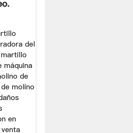
eo.
tillo
uradora del
 martillo
ue máquina
molino de
o de molino
 daños
s
on en
. venta