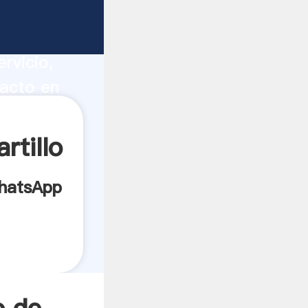
eru
ucción,
rvicio,
pacto en
 todos
rtillo