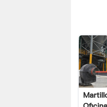
Martil
Oficin