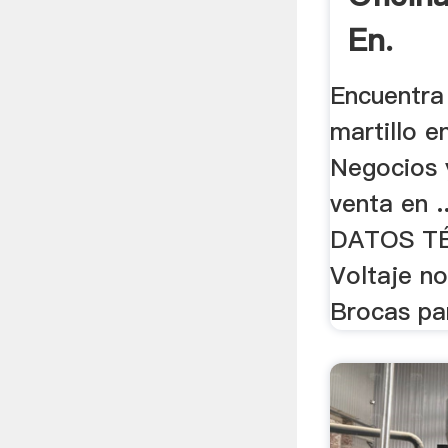
En.
Encuentra
martillo e
Negocios 
venta en .
DATOS T
Voltaje no
Brocas par