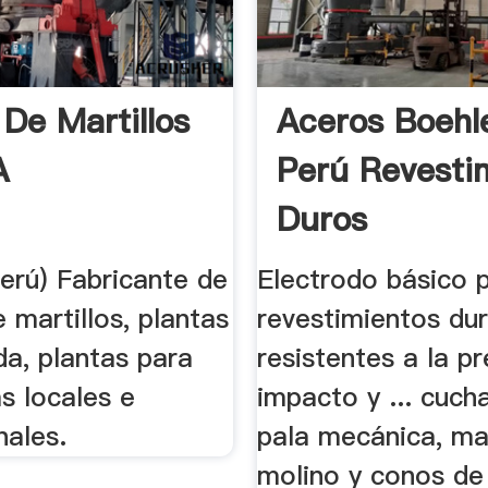
 De Martillos
Aceros Boehl
A
Perú Revesti
Duros
rú) Fabricante de
Electrodo básico 
 martillos, plantas
revestimientos du
da, plantas para
resistentes a la pr
s locales e
impacto y ... cuch
nales.
pala mecánica, mar
molino y conos de