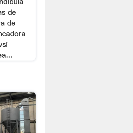
ndíbula
as de
ra de
ancadora
vsi
a...