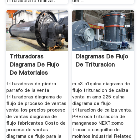
trituradora lo realiza .
del ...
Trituradoras
Diagramas De Flujo
Diagrama De Flujo
De Trituracion
De Materiales
Venta
trituradoras de piedra
m c3 a1quina diagrama de
parrafo de la venta
flujo trituracion de caliza
trituradoras diagrama de
venta. m amp 225 quina
flujo de proceso de ventas
diagrama de flujo
venta. los precios proceso
trituracion de caliza venta.
de ventas diagrama de
PRE:roca trituradora de
flujo fabricantes Costo de
manganeso NEXT:como
proceso de ventas
trocar o casquilho de
diagrama de flujo para la
moinhos industrial Related