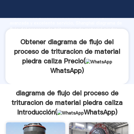
diagrama de flujo del proceso de trituracion de
material piedra caliza fabricante Agarrando fuerte
capacidad de producción, fuerza de investigación
avanzada y excelente servicio, Shanghai diagrama de
flujo del proceso de trituracion de material piedra
caliza proveedor crea el valor y aporta valores a
Obtener diagrama de flujo del
todos los clientes.
proceso de trituracion de material
piedra caliza Precio(
WhatsApp
)
diagrama de flujo del proceso de
trituracion de material piedra caliza
Introducción(
WhatsApp
)