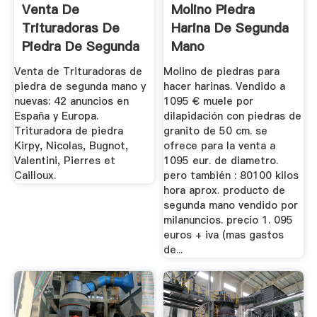
Venta De
Molino Piedra
Trituradoras De
Harina De Segunda
Piedra De Segunda
Mano
Mano Y Nuevas ...
Venta de Trituradoras de
Molino de piedras para
piedra de segunda mano y
hacer harinas. Vendido a
nuevas: 42 anuncios en
1095 € muele por
España y Europa.
dilapidación con piedras de
Trituradora de piedra
granito de 50 cm. se
Kirpy, Nicolas, Bugnot,
ofrece para la venta a
Valentini, Pierres et
1095 eur. de diametro.
Cailloux.
pero también : 80100 kilos
hora aprox. producto de
segunda mano vendido por
milanuncios. precio 1. 095
euros + iva (mas gastos
de...