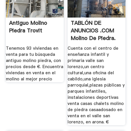
Antiguo Molino
TABLÓN DE
Piedra Trovit
ANUNCIOS .COM
Molino De Piedra.
Venta Casas ...
Tenemos 93 viviendas en
Cuenta con el centro de
venta para tu búsqueda
enseñanza infantil y
antiguo molino piedra, con
primaria valle san
precios desde €. Encuentra
lorenzo,un centro
viviendas en venta en el
cultural,una oficina del
molino al mejor precio
cabildo,una iglesia
parroquial,plazas públicas y
parques infantiles,
instalaciones deportivas
venta casas chalets molino
de piedra casaadosado en
venta en el valle san
lorenzo, en arona. €