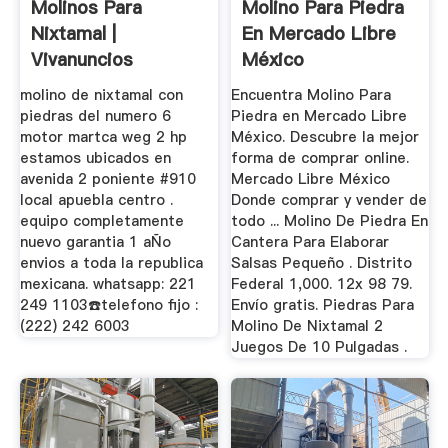
Molinos Para
Molino Para Piedra
Nixtamal |
En Mercado Libre
Vivanuncios
México
Anuncios
molino de nixtamal con
Encuentra Molino Para
Clasificados ...
piedras del numero 6
Piedra en Mercado Libre
motor martca weg 2 hp
México. Descubre la mejor
estamos ubicados en
forma de comprar online.
avenida 2 poniente #910
Mercado Libre México
local apuebla centro .
Donde comprar y vender de
equipo completamente
todo ... Molino De Piedra En
nuevo garantia 1 aÑo
Cantera Para Elaborar
envios a toda la republica
Salsas Pequeño . Distrito
mexicana. whatsapp: 221
Federal 1,000. 12x 98 79.
249 1103☎️telefono fijo :
Envío gratis. Piedras Para
(222) 242 6003
Molino De Nixtamal 2
Juegos De 10 Pulgadas .