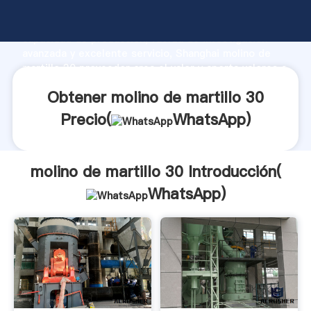
molino de martillo 30 fabricante Agarrando fuerte
capacidad de producción, fuerza de investigación
avanzada y excelente servicio, Shanghai molino de
martillo 30 proveedor crea el valor y aporta valores a
todos los clientes.
Obtener molino de martillo 30
Precio(
WhatsApp
)
molino de martillo 30 Introducción(
WhatsApp
)