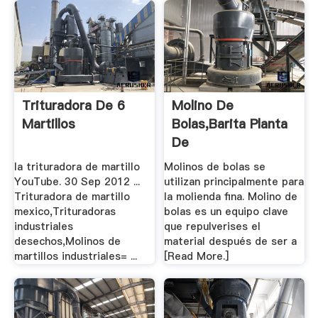
Trituradora De 6
Molino De
Martillos
Bolas,Barita Planta
De
Trituración,barita
la trituradora de martillo
Molinos de bolas se
Molino ...
YouTube. 30 Sep 2012 ...
utilizan principalmente para
Trituradora de martillo
la molienda fina. Molino de
mexico,Trituradoras
bolas es un equipo clave
industriales
que repulverises el
desechos,Molinos de
material después de ser a
martillos industriales= ...
[Read More.]