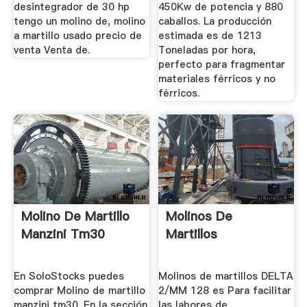
desintegrador de 30 hp
450Kw de potencia y 880
tengo un molino de, molino
caballos. La producción
a martillo usado precio de
estimada es de 1213
venta Venta de.
Toneladas por hora,
perfecto para fragmentar
materiales férricos y no
férricos.
Molino De Martillo
Molinos De
Manzini Tm30
Martillos
En SoloStocks puedes
Molinos de martillos DELTA
comprar Molino de martillo
2/MM 128 es Para facilitar
manzini tm30. En la sección
las labores de