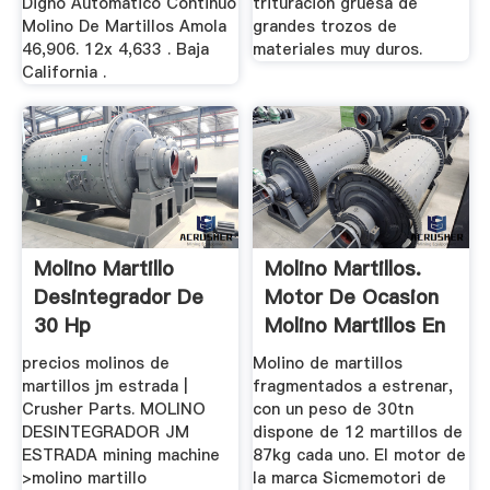
Digno Automático Continuo
trituración gruesa de
Molino De Martillos Amola
grandes trozos de
46,906. 12x 4,633 . Baja
materiales muy duros.
California .
Molino Martillo
Molino Martillos.
Desintegrador De
Motor De Ocasion
30 Hp
Molino Martillos En
...
precios molinos de
Molino de martillos
martillos jm estrada |
fragmentados a estrenar,
Crusher Parts. MOLINO
con un peso de 30tn
DESINTEGRADOR JM
dispone de 12 martillos de
ESTRADA mining machine
87kg cada uno. El motor de
>molino martillo
la marca Sicmemotori de