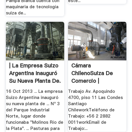
Pampa Blanca cuenta con
este...
maquinaria de tecnología
suiza de...
| La Empresa Suizo
Cámara
Argentina Inauguró
ChilenoSuiza De
Su Nueva Planta De.
Comercio |
Directorio De.
16 Oct 2013 ... La empresa
Trabajo Av. Apoquindo
Suizo Argentina inauguró
4700, piso 11 Las Condes
su nueva planta de ... Nº 3
Santiago
del Parque Industrial
ChileworkTeléfono de
Norte, lugar donde
Trabajo: +56 2 2882
funcionaba "Molinos Río de
0011workEmail de
la Plata". ... Pasturas para
Trabajo:...