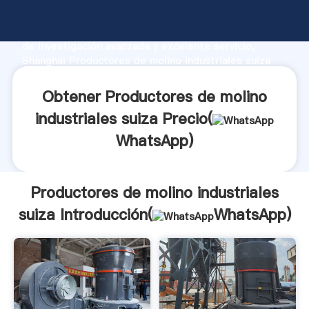
Productores de molino industriales suiza fabricante
Agarrando fuerte capacidad de producción, fuerza
de investigación avanzada y excelente servicio,
Shanghai Productores de molino industriales suiza
proveedor crea el valor y aporta valores a todos los
clientes.
Obtener Productores de molino
industriales suiza Precio(
WhatsApp
)
Productores de molino industriales
suiza Introducción(
WhatsApp
)