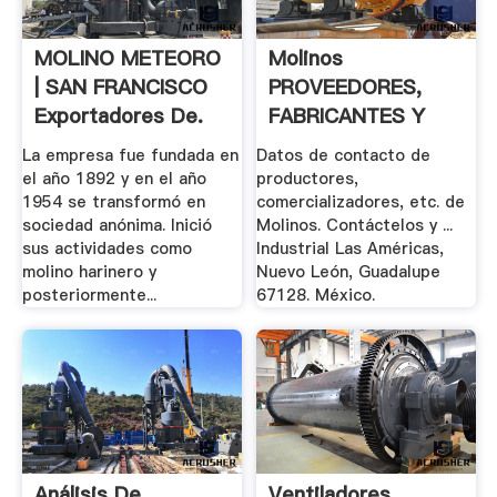
MOLINO METEORO
Molinos
| SAN FRANCISCO
PROVEEDORES,
Exportadores De.
FABRICANTES Y
DISTRIBUIDORES.
La empresa fue fundada en
Datos de contacto de
el año 1892 y en el año
productores,
1954 se transformó en
comercializadores, etc. de
sociedad anónima. Inició
Molinos. Contáctelos y ...
sus actividades como
Industrial Las Américas,
molino harinero y
Nuevo León, Guadalupe
posteriormente...
67128. México.
Análisis De
Ventiladores