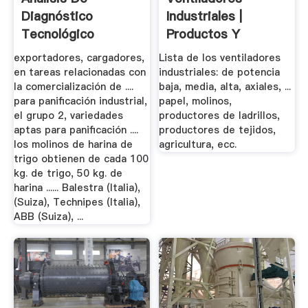
Diagnóstico
Industriales |
Tecnológico
Productos Y
Sectorial Ministerio
Accesorios.
exportadores, cargadores,
Lista de los ventiladores
De.
en tareas relacionadas con
industriales: de potencia
la comercialización de ....
baja, media, alta, axiales, ...
para panificación industrial,
papel, molinos,
el grupo 2, variedades
productores de ladrillos,
aptas para panificación ....
productores de tejidos,
los molinos de harina de
agricultura, ecc.
trigo obtienen de cada 100
kg. de trigo, 50 kg. de
harina ...... Balestra (Italia),
(Suiza), Technipes (Italia),
ABB (Suiza), ...