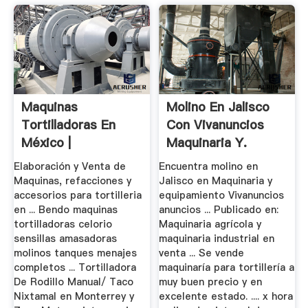
Maquinas
Molino En Jalisco
Tortilladoras En
Con Vivanuncios
México |
Maquinaria Y.
Vivanuncios
Elaboración y Venta de
Encuentra molino en
Anuncios.
Maquinas, refacciones y
Jalisco en Maquinaria y
accesorios para tortilleria
equipamiento Vivanuncios
en ... Bendo maquinas
anuncios ... Publicado en:
tortilladoras celorio
Maquinaria agrícola y
sensillas amasadoras
maquinaria industrial en
molinos tanques menajes
venta ... Se vende
completos ... Tortilladora
maquinaría para tortillería a
De Rodillo Manual/ Taco
muy buen precio y en
Nixtamal en Monterrey y
excelente estado. .... x hora