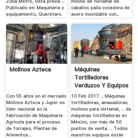
Zona Metro, vista previa ...
molino de nixtamal de
Publicado en: Maquinaria y
caballos paila cocedora de
equipamiento, Querétaro.
acero inoxidable con...
Molinos Azteca
Máquinas
Tortilladoras
Verduzco Y Equipos
Para La Industria De
Con 55 años en el mercado
10 Feb 2017 ... Máquinas
La.
Molinos Azteca y Juper es
tortilladoras, amasadoras,
líder nacional en la
molinos para nixtamal, ... de
fabricación de Maquinaria
máquinas tortilladoras en
Agricola para el proceso
México, con más de 50
de forrajes, Plantas de
puntos de venta. ... Todos
Alimentos...
nuestros equipos están