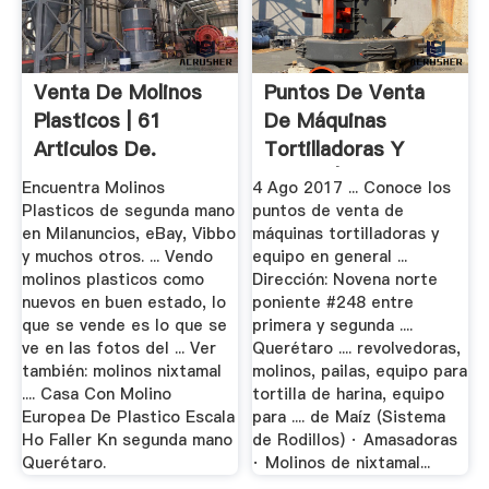
Venta De Molinos
Puntos De Venta
Plasticos | 61
De Máquinas
Articulos De.
Tortilladoras Y
Equipo |.
Encuentra Molinos
4 Ago 2017 ... Conoce los
Plasticos de segunda mano
puntos de venta de
en Milanuncios, eBay, Vibbo
máquinas tortilladoras y
y muchos otros. ... Vendo
equipo en general ...
molinos plasticos como
Dirección: Novena norte
nuevos en buen estado, lo
poniente #248 entre
que se vende es lo que se
primera y segunda ....
ve en las fotos del ... Ver
Querétaro .... revolvedoras,
también: molinos nixtamal
molinos, pailas, equipo para
.... Casa Con Molino
tortilla de harina, equipo
Europea De Plastico Escala
para .... de Maíz (Sistema
Ho Faller Kn segunda mano
de Rodillos) · Amasadoras
Querétaro.
· Molinos de nixtamal...