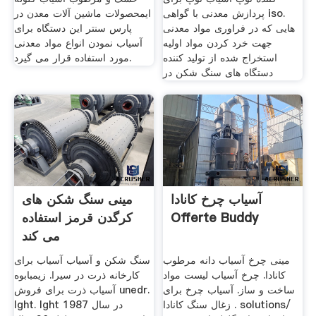
پردازش معدنی با گواهی iso.
ایمحصولات ماشین آلات معدن در
هایی که در فراوری مواد معدنی
پارس سنتر این دستگاه برای
جهت خرد کردن مواد اولیه
آسیاب نمودن انواع مواد معدنی
استخراج شده از تولید کننده
مورد استفاده قرار می گیرد.
دستگاه های سنگ شکن در
آسیاب چرخ کانادا
مینی سنگ شکن های
Offerte Buddy
کرگدن قرمز استفاده
می کند
مینی چرخ آسیاب دانه مرطوب
سنگ شکن و آسیاب آسیاب برای
کانادا. چرخ آسیاب لیست مواد
کارخانه ذرت در سیرا. زیمبابوه
ساخت و ساز. آسیاب چرخ برای
آسیاب ذرت برای فروش unedr.
زغال سنگ کانادا . solutions/
lght. lght در سال 1987