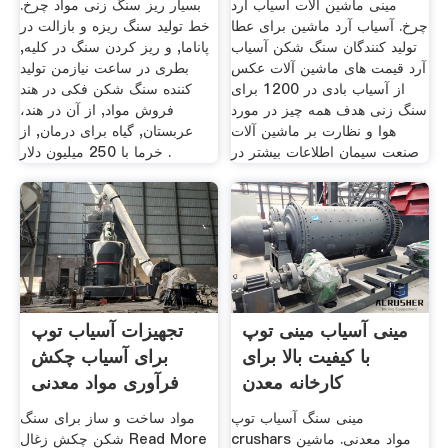
مینی ماشین آلات آسیاب آرد
بسیار ریز سنگ زنی مواد چرخ.
چرخ. آسیاب آرد ماشین برای عطا
خط تولید سنگ ریزه و بازالت در
تولید کنندگان سنگ شکن آسیاب
پاناما, و ریز کردن سنگ در کلیه,
آرد قیمت های ماشین آلات عکس
بطری در ساعت نیازمن تولید
از آسیاب بادی در 1200 برای
کننده سنگ شکن فکی در هند
سنگ زنی هدف همه چیز در مورد
فروش مواد, از آن در هند،
هوا و نظارت بر ماشین آلات
عربستان, گیاه برای درمان, از
صنعت سیمان اطلاعات بیشتر در
خرما با 250 ميليون دلار .
مینی آسیاب مینی توپ
تجهیزات آسیاب توپ
با کیفیت بالا برای
برای آسیاب چکش
کارخانه معدن
فرآوری مواد معدنی
طلا
مینی سنگ آسیاب توپ
مواد ساخت و ساز برای سنگ
crushars مواد معدنی. ماشین
شکن چکش زغال Read More