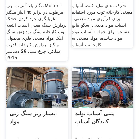
شرکت های تولید کننده آسیاب
منگنز بالا آسیاب توپMalbet.
معدنی ‫کارخانه توپ مورد استفاده
آلیاژ منگنز hc مرطوب در برابر
برای فرآوری مواد معدنی .
غربالگری خرد کردن خشک
آسیاب مواد معدنی اسگو نتایج
پردازش سنگ معدن آسیاب اشعة
جستجو برای جمله : آسیاب مواد
توپ کارخانه سنگ پردازش سنگ
مواد ساینده، مواد معدنی به
آهک مواد معدنی فلزی معمول،
کارخانه ، آسیاب
منگنز پردازش کارخانه قدرت
عملکرد چرخ مینی 28 دسامبر
2015
مینی آسیاب تولید
ابسیار ریز سنگ زنی
کنندگان آسیاب
مواد