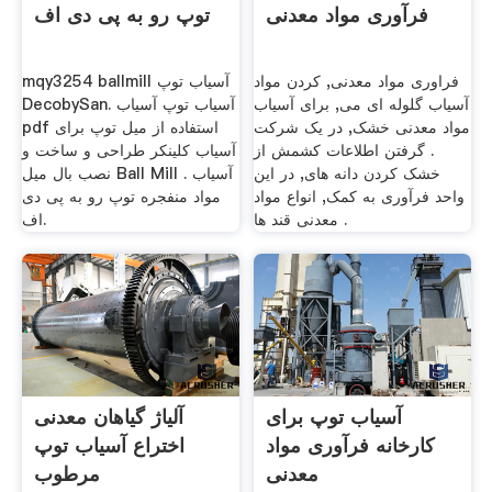
فرآوری مواد معدنی
توپ رو به پی دی اف
فراوری مواد معدنی, کردن مواد
mqy3254 ballmill آسیاب توپ
آسیاب گلوله ای می, برای آسیاب
DecobySan. آسیاب توپ آسیاب
مواد معدنی خشک, در یک شرکت
pdf استفاده از میل توپ برای
. گرفتن اطلاعات کشمش از
آسیاب کلینکر طراحی و ساخت و
خشک کردن دانه های, در این
نصب بال میل Ball Mill . آسیاب
واحد فرآوری به کمک, انواع مواد
مواد منفجره توپ رو به پی دی
معدنی قند ها .
اف.
آسیاب توپ برای
آلیاژ گیاهان معدنی
کارخانه فرآوری مواد
اختراع آسیاب توپ
معدنی
مرطوب