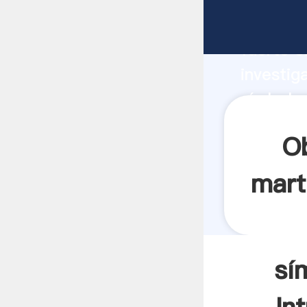
símbolo 
fuerte c
investig
símbolo 
valor y 
Ob
marti
sí