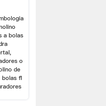
imbologia
molino
s a bolas
dra
rtal,
adores o
olino de
 bolas fl
uradores