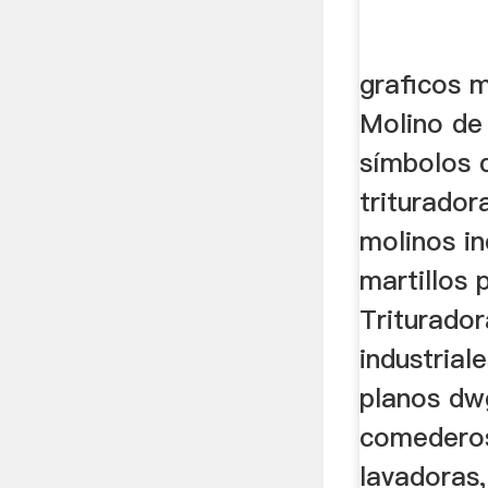
graficos m
Molino de 
símbolos 
triturador
molinos in
martillos
Triturador
industrial
planos dw
comederos,
lavadoras,