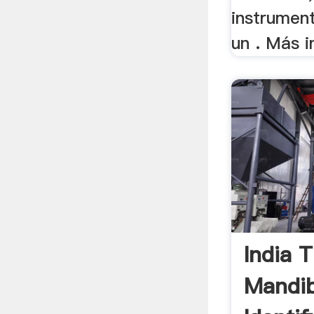
instrumen
un . Más 
India 
Mandib