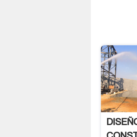
DISEÑ
CONST