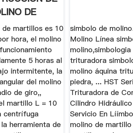
LINO DE
LLOS .
 de martillos es 10
simbolo de molino
por hora, el molino
Molino Línea simb
 funcionamiento
molino,simbologia
amente 5 horas al
trituradora simbol
ajo intermitente, la
molino áquina trit
angular del molino
piedra, ... HST Ser
adio de giro,,
Trituradora de Co
el martillo L = 10
Cilindro Hidráulic
a centrífuga
Servicio En Líímbo
 la herramienta de
molino de martillo