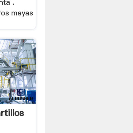
nta .
ros mayas
tillos