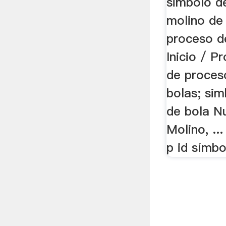
simbolo d
molino de
proceso d
Inicio / P
de proces
bolas; si
de bola N
Molino, ..
p id símb