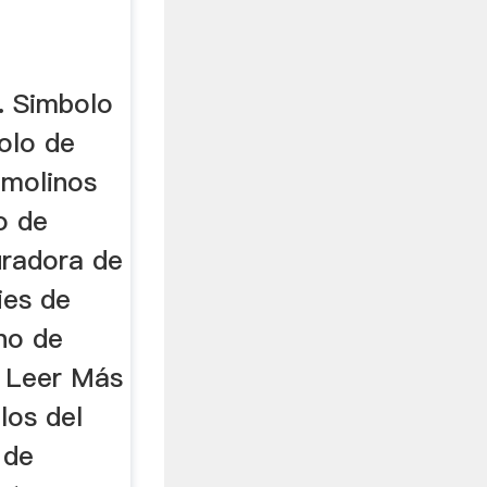
. Simbolo
olo de
 molinos
o de
uradora de
ies de
no de
o Leer Más
los del
 de