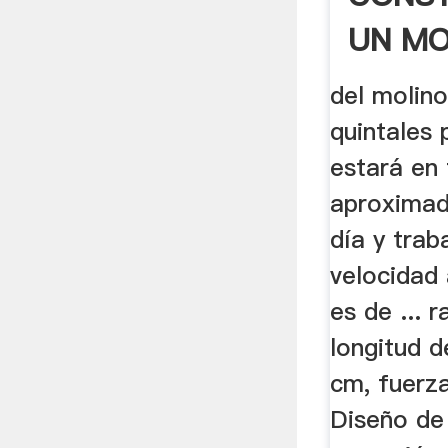
UN MO
MARTI
del molino
quintales 
estará en
aproximad
día y trab
velocidad 
es de ... r
longitud d
cm, fuerz
Diseño de