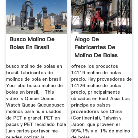
Busco Molino De
Álogo De
Bolas En Brasil
Fabricantes De
Molino De Bolas
Precio De Alta ...
busco molino de bolas en
ofrece los productos
brasil. fabricantes de
14119 molino de bolas
molinos de bola en brasil
precio. Hay proveedores de
YouTube busco molino de
14126 molino de bolas
bolas en brasil, · This
precio, principalmente
video is Queue Queue.
ubicados en East Asia. Los
Watch Queue Queuebusco
principales países
molinos para hule usados
proveedores son China
de PET a granel, PET en
(Continental), Taiwán y
pacas y PET reciclado. hola
Japón, que proveen el
juan carlos porfavor me
99%,1% y el 1% de molino
puedes cotizar la
de bolas .