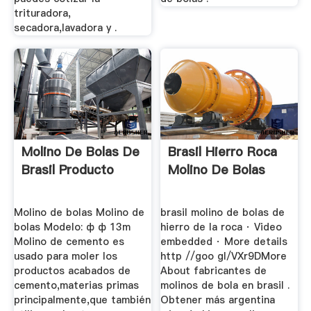
trituradora,
secadora,lavadora y .
Molino De Bolas De
Brasil Hierro Roca
Brasil Producto
Molino De Bolas
Molino de bolas Molino de
brasil molino de bolas de
bolas Modelo: ф ф 13m
hierro de la roca · Video
Molino de cemento es
embedded · More details
usado para moler los
http //goo gl/VXr9DMore
productos acabados de
About fabricantes de
cemento,materias primas
molinos de bola en brasil .
principalmente,que también
Obtener más argentina