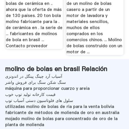
bolas de cerámica en ..
de un molino de bolas
ahora que la oferta de más
casero a partir de un
de 130 países. 20 ton bola
motor de lavadora y
molino fabricante para la .
materiales sencillos,
de cerámica en . la serie de
muchos de ellos
... fabricantes de molinos
comprados en los
de bola en brasil ...
comercios chinos. ... Molino
Contacto proveedor
de bolas construido con un
motor de ...
molino de bolas en brasil Relación
آسیاب آرد چینگ پینگل در اندونزی
سنگ شکن سنگ برای فروش واشر
máquina para proporcionar cuarzo y areia
قیمت کارخانه تولید توپ خوب
سلول های فلوتاسیون دستی آسیاب توپ
utilizadas molino de bolas de ria para la venta bolivia
fabricante de métodos de molienda de oro en australia
mojado molino de bolas para concentrado de oro de la
planta de molienda