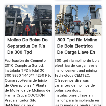
Molino De Bolas De
300 Tpd Ria Molino
Separaciun De Ria
De Bola Electrica
De 300 Tpd
De Carga Llave En
...
Fabricación de Cemento
300 tpd ria molino de bola
2010 Completa Scribd.
electrica de carga llave en
Instalada TPD Inicial 30
mano. cement and mining
300 9350 1440** 4250 Pto
technology CEMTEC.
CumareboFecha de Inicio
Ofrecemos diversas
de Operaciones * Planta
variantes de molinos de
de Molienda de Molinos de
bolas con dos ...
Harina Cruda COCCIÓN
Instalaciones „llave en
Precalentador Silo
mano" para la molienda en
deMolino de ón y
vía húmeda de piedra caliza