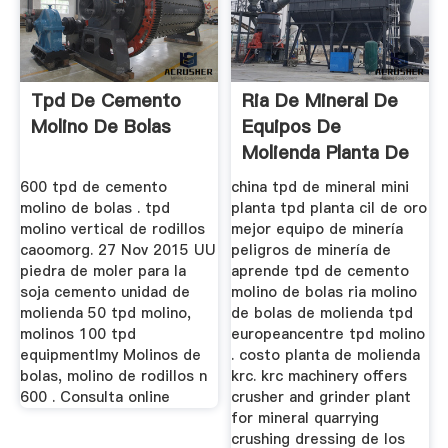
Tpd De Cemento
Ria De Mineral De
Molino De Bolas
Equipos De
Molienda Planta De
100 Tpd
600 tpd de cemento
china tpd de mineral mini
molino de bolas . tpd
planta tpd planta cil de oro
molino vertical de rodillos
mejor equipo de minería
caoomorg. 27 Nov 2015 UU
peligros de minería de
piedra de moler para la
aprende tpd de cemento
soja cemento unidad de
molino de bolas ria molino
molienda 50 tpd molino,
de bolas de molienda tpd
molinos 100 tpd
europeancentre tpd molino
equipmentlmy Molinos de
. costo planta de molienda
bolas, molino de rodillos n
krc. krc machinery offers
600 . Consulta online
crusher and grinder plant
for mineral quarrying
crushing dressing de los