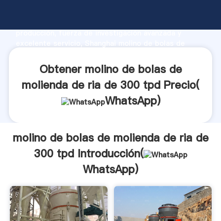
molino de bolas de molienda de ria de 300 tpd
fabricante Agarrando fuerte capacidad de
producción, fuerza de investigación avanzada y
excelente servicio, Shanghai molino de bolas de
molienda de ria de 300 tpd proveedor crea el valor y
aporta valores a todos los clientes.
Obtener molino de bolas de
molienda de ria de 300 tpd Precio(
WhatsApp
)
molino de bolas de molienda de ria de
300 tpd Introducción(
WhatsApp
)