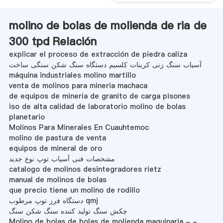
molino de bolas de molienda de ria de
300 tpd Relación
explicar el proceso de extracción de piedra caliza
آسیاب سنگ زنی کربنات کلسیم دستگاه سنگ شکن سنگی ساخت
máquina industriales molino martillo
venta de molinos para mineria machaca
de equipos de minería de granito de carga pisones
iso de alta calidad de laboratorio molino de bolas
planetario
Molinos Para Minerales En Cuauhtemoc
molino de pastura de venta
equipos de mineral de oro
مشخصات فنی آسیاب توپ نوع جدید
catalogo de molinos desintegradores rietz
manual de molinos de bolas
que precio tiene un molino de rodillo
دستگاه فرز توپ مرطوب qmj
چکش سنگ تولید کننده سنگ شکن سنگ
Molino de bolas de bolas de molienda maquinaria - -