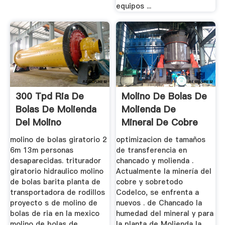
equipos ...
300 Tpd Ria De
Molino De Bolas De
Bolas De Molienda
Molienda De
Del Molino
Mineral De Cobre
Specifiion
De 300 Tpd
molino de bolas giratorio 2
optimizacion de tamaños
6m 13m personas
de transferencia en
desaparecidas. triturador
chancado y molienda .
giratorio hidraulico molino
Actualmente la minería del
de bolas barita planta de
cobre y sobretodo
transportadora de rodillos
Codelco, se enfrenta a
proyecto s de molino de
nuevos . de Chancado la
bolas de ria en la mexico
humedad del mineral y para
molino de bolas de
la planta de Molienda la