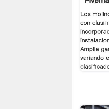
Fivem
Los molino
con clasif
incorpora
instalacion
Amplia ga
variando 
clasificad