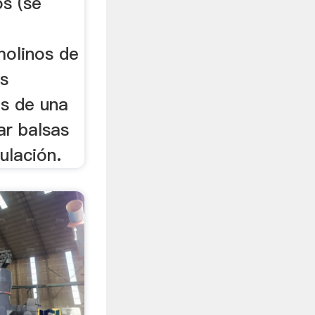
os (se
molinos de
es
s de una
ar balsas
ulación.