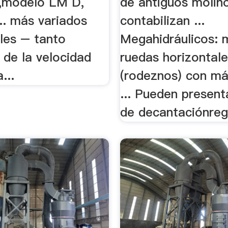
modelo LM D,
de antiguos molin
.. más variados
contabilizan ...
les – tanto
Megahidráulicos: 
 de la velocidad
ruedas horizontal
...
(rodeznos) con má
... Pueden present
de decantaciónreg