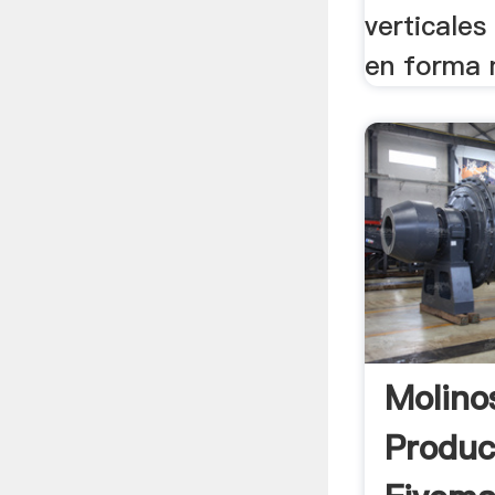
verticales
en forma 
Molino
Produc