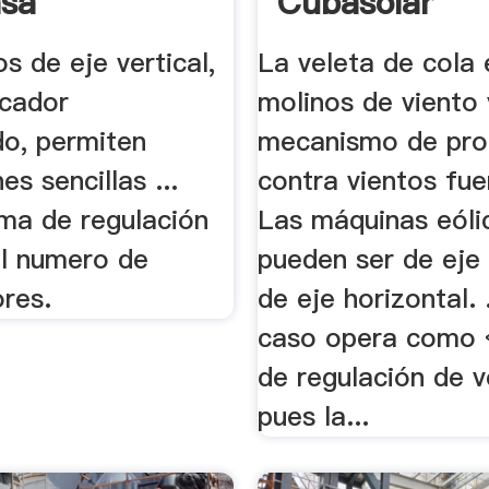
asa
Cubasolar
s de eje vertical,
La veleta de cola 
icador
molinos de viento 
do, permiten
mecanismo de pro
es sencillas ...
contra vientos fuer
ma de regulación
Las máquinas eóli
el numero de
pueden ser de eje 
ores.
de eje horizontal. 
caso opera como 
de regulación de v
pues la...