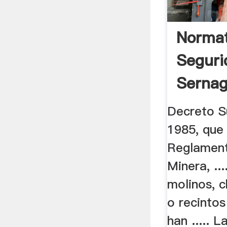
Normat
Seguri
Serna
Decreto S
1985, que
Reglament
Minera, ..
molinos, 
o recintos
han ..... 