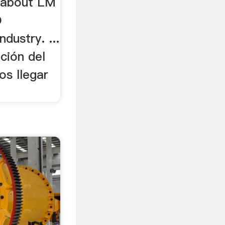
y about LM
O
dustry. ...
ción del
os llegar