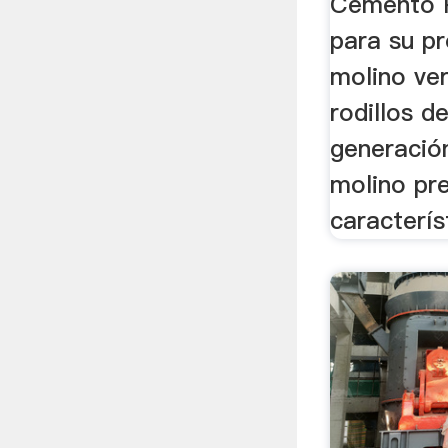
Cemento 
para su p
molino ver
rodillos d
generación
molino pr
caracterís