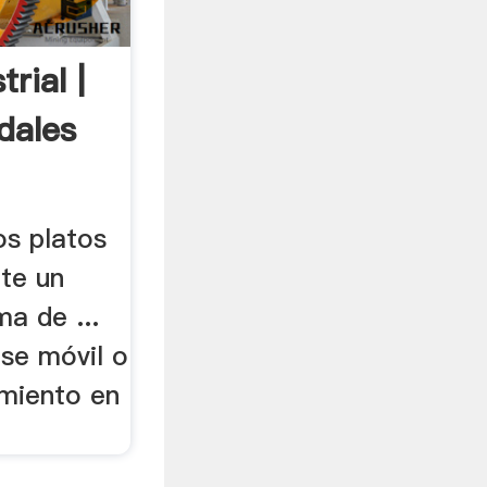
rial |
dales
os platos
te un
ma de ...
se móvil o
amiento en
.