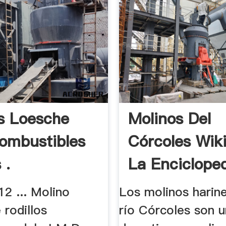
s Loesche
Molinos Del
ombustibles
Córcoles Wiki
 .
La Encicloped
2 ... Molino
Los molinos harine
 rodillos
río Córcoles son 