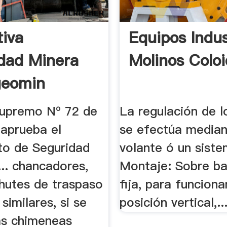
iva
Equipos Indust
dad Minera
Molinos Coloi
geomin
upremo Nº 72 de
La regulación de l
 aprueba el
se efectúa median
o de Seguridad
volante ó un siste
.... chancadores,
Montaje: Sobre ba
chutes de traspaso
fija, para funcion
 similares, si se
posición vertical,..
Las chimeneas