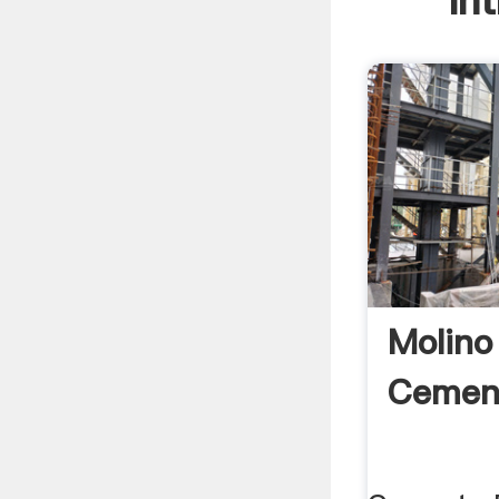
In
Molino
Cemen