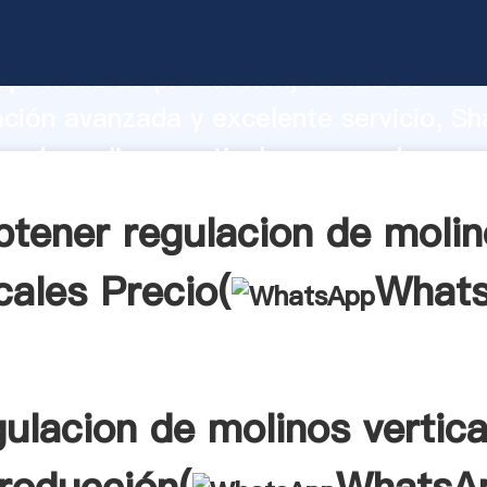
on de molinos verticales fabricante Ag
apacidad de producción, fuerza de
ación avanzada y excelente servicio, Sh
on de molinos verticales proveedor crea
 valores a todos los clientes.
btener regulacion de molin
cales Precio(
What
gulacion de molinos vertica