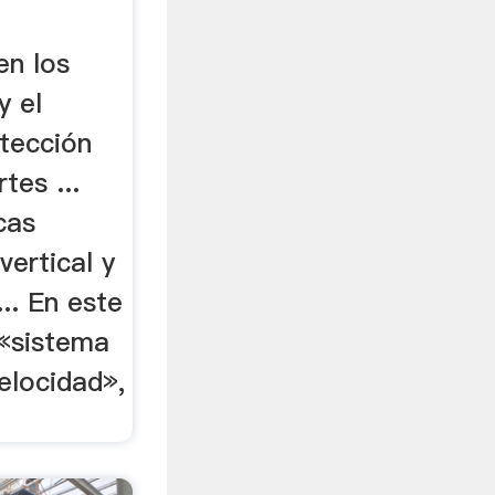
en los
y el
tección
tes ...
cas
vertical y
... En este
«sistema
elocidad»,