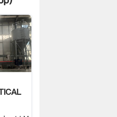
pp
)
TICAL