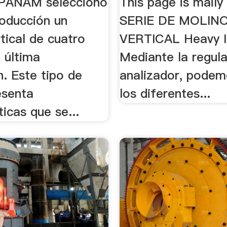
PANAM seleccionó
This page is mail
roducción un
SERIE DE MOLIN
tical de cuatro
VERTICAL Heavy In
e última
Mediante la regula
. Este tipo de
analizador, podem
esenta
los diferentes...
ticas que se...