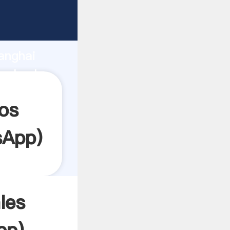
arrando
anghai
 el valor
os
sApp
)
les