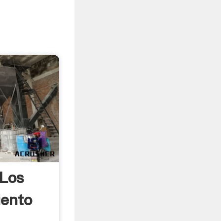
 Los
iento