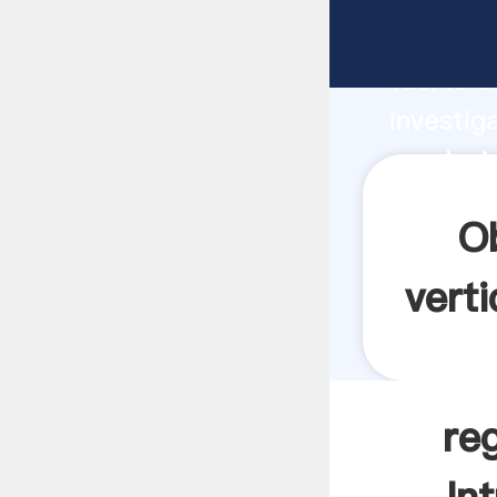
regulaci
fuerte c
investig
regulaci
y aporta
O
verti
re