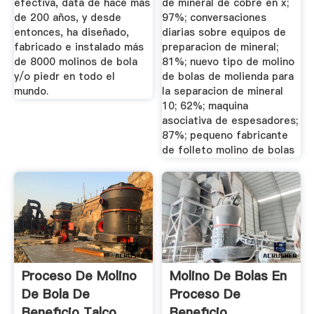
efectiva, data de hace más
de mineral de cobre en x;
de 200 años, y desde
97%; conversaciones
entonces, ha diseñado,
diarias sobre equipos de
fabricado e instalado más
preparacion de mineral;
de 8000 molinos de bola
81%; nuevo tipo de molino
y/o piedr en todo el
de bolas de molienda para
mundo.
la separacion de mineral
10; 62%; maquina
asociativa de espesadores;
87%; pequeno fabricante
de folleto molino de bolas
Proceso De Molino
Molino De Bolas En
De Bola De
Proceso De
Beneficio Talco
Beneficio