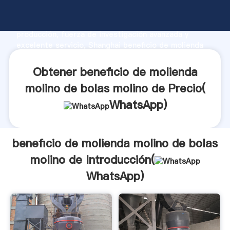
beneficio de molienda molino de bolas molino de
fabricante Agarrando fuerte capacidad de
producción, fuerza de investigación avanzada y
excelente servicio, Shanghai beneficio de molienda
molino de bolas molino de proveedor crea el valor y
aporta valores a todos los clientes.
Obtener beneficio de molienda
molino de bolas molino de Precio(
WhatsApp
)
beneficio de molienda molino de bolas
molino de Introducción(
WhatsApp
)