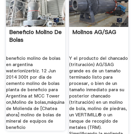
Beneficio Molino De
Molinos AG/SAG
Bolas
beneficio molino de bolas
Y el producto del chancado
en argentina
(trituración) AG/SAG
waterionizerbiz. 12 Jun
grande es de un tamaño
2014 300t por dia de
terminado listo para
cemento molino de bolas
procesar, o bien de un
planta de beneficio para
tamaño inmediato para su
Argentina at MCC Tower
posterior chancado
on,Molino de bolas,máquina
(trituración) en un molino
de Molienda de [Chatea
de bola, molino de piedras,
ahora] molino de bolas de
un VERTIMILL® o un
mineral de equipos de
tanque de recogido de
beneficio
metales (TRM).
Simplificando la molienda