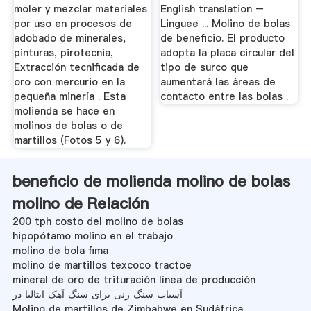
moler y mezclar materiales
English translation –
por uso en procesos de
Linguee ... Molino de bolas
adobado de minerales,
de beneficio. El producto
pinturas, pirotecnia,
adopta la placa circular del
Extracción tecnificada de
tipo de surco que
oro con mercurio en la
aumentará las áreas de
pequeña minería . Esta
contacto entre las bolas .
molienda se hace en
molinos de bolas o de
martillos (Fotos 5 y 6).
beneficio de molienda molino de bolas
molino de Relación
200 tph costo del molino de bolas
hipopótamo molino en el trabajo
molino de bola fima
molino de martillos texcoco tractoe
mineral de oro de trituración línea de producción
آسیاب سنگ زنی برای سنگ آهک ایتالیا در
Molino de martillos de Zimbabwe en Sudáfrica