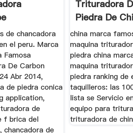
adora
Trituradora 
be
Piedra De Ch
es de chancadora
china marca famo
en el peru. Marca
maquina triturado
a Famosa
piedra china mar
ra De Carbon
maquina triturado
24 Abr 2014,
piedra ranking de 
a de piedra conica
taquilleros: las 10
 application,
lista se Servicio e
ituradora de
equipo para tritura
 f brica del
trituradora de chin
e, chancadora de