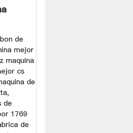
na
rbon de
hina mejor
iz maquina
mejor cs
maquina de
ta,
s de
por 1769
abrica de