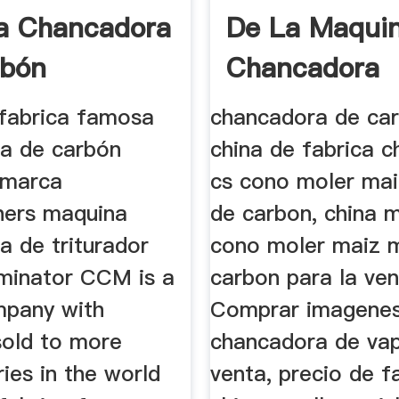
a Chancadora
De La Maqui
rbón
Chancadora
fabrica famosa
chancadora de ca
a de carbón
china de fabrica c
 marca
cs cono moler ma
hers maquina
de carbon, china 
a de triturador
cono moler maiz 
minator CCM is a
carbon para la ven
mpany with
Comprar imagene
sold to more
chancadora de va
ies in the world
venta, precio de f