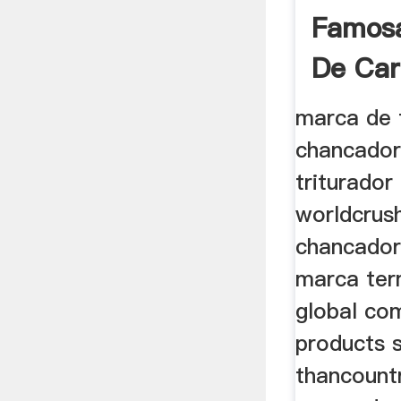
Famos
De Ca
marca de 
chancador
triturador
worldcrus
chancador
marca ter
global co
products 
thancountr