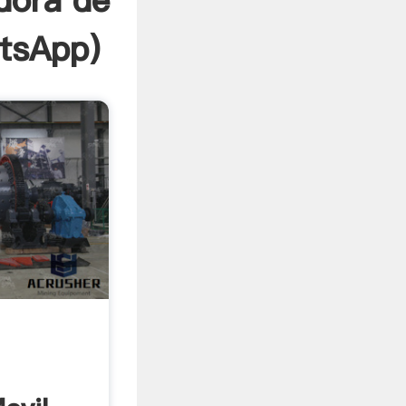
dora de
tsApp
)