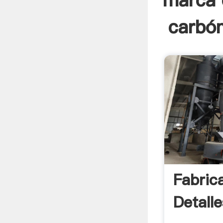
marca 
carbón
Fabric
Detalle