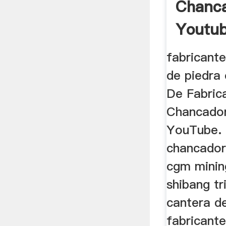
Chanc
Youtu
fabricant
de piedra 
De Fabric
Chancado
YouTube. 
chancador
cgm mining
shibang tr
cantera de
fabricant