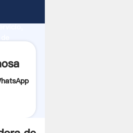
n
ucción,
rvicio,
 de
s a todos
mosa