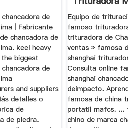
Trituradora M
e chancadora de
Equipo de triturac
lima | Fabricante
famoso triturador
a de chancadora de
trituradora de Ch
lima. keel heavy
ventas » famosa 
s the biggest
shanghai triturador
e chancadora de
Consulta online f
lima
shanghai chancad
rers and suppliers
deimpacto. Apren
Más detalles o
famosa de china t
brica de
portatil mafcs. ..
a de piedra.
chino de marca c