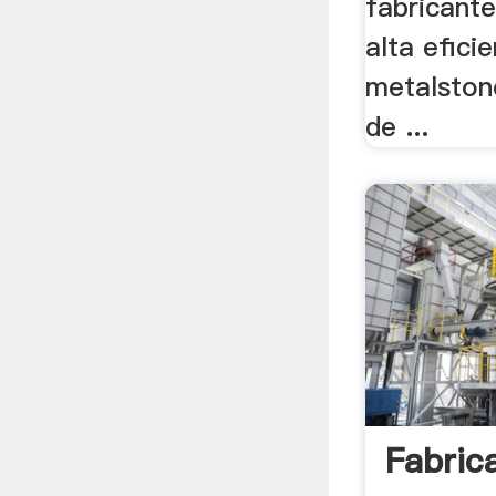
fabricante
alta efici
metalston
de ...
Fabric