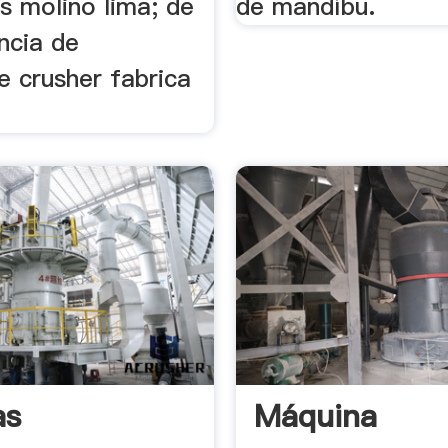
s molino lima; de
de mandíbu.
encia de
e crusher fabrica
as
Máquina