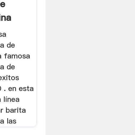
De
ina
sa
ra de
ca famosa
ra de
exitos
0 . en esta
n línea
r barita
a las