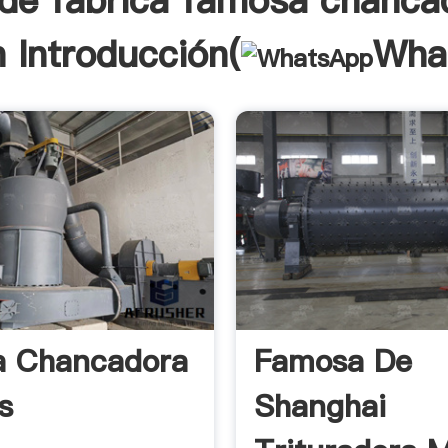
de fabrica famosa chanca
 Introducción(
Wha
a Chancadora
Famosa De
s
Shanghai