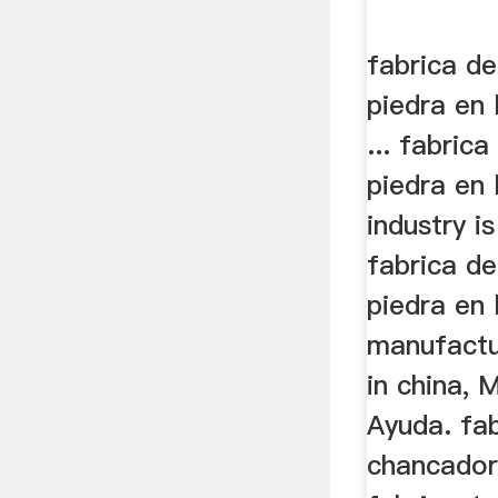
fabrica d
piedra en 
... fabric
piedra en 
industry i
fabrica d
piedra en 
manufactu
in china, 
Ayuda. fa
chancador