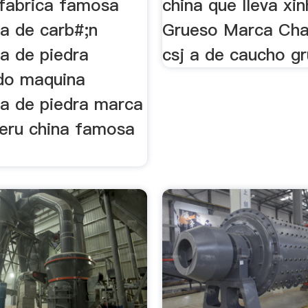
fabrica famosa
china que lleva xinh
a de carb#;n
Grueso Marca Ch
a de piedra
csj a de caucho gr
do maquina
a de piedra marca
peru china famosa