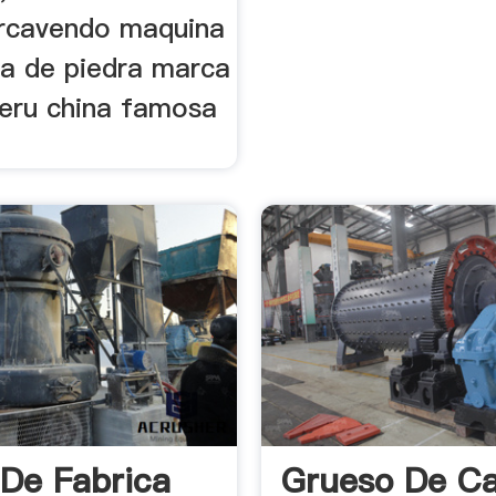
rcavendo maquina
a de piedra marca
peru china famosa
De Fabrica
Grueso De C