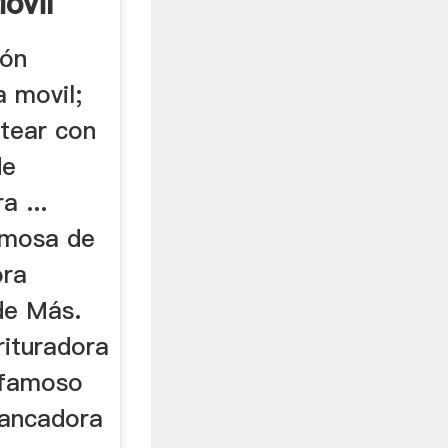
ovil
ión
a movil;
atear con
de
a ...
amosa de
ora
de Más.
rituradora
. famoso
hancadora