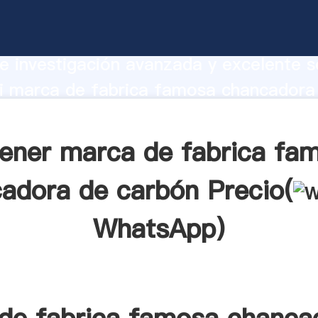
e fabrica famosa chancadora de carbó
te Agarrando fuerte capacidad de prod
e investigación avanzada y excelente se
i marca de fabrica famosa chancadora
roveedor crea el valor y aporta valore
tes.
ener marca de fabrica fa
adora de carbón Precio(
WhatsApp
)