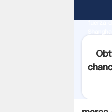
marca d
fabrican
fuerza d
Shangha
carbón p
los clien
Obt
chanc