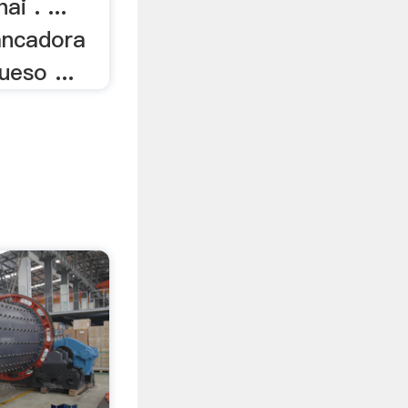
ai . ...
ancadora
ueso ...