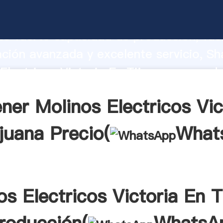
Electricos Victoria En Tijuana fabrican
o fuerte capacidad de producción, fue
ación avanzada y excelente servicio, Sh
Electricos Victoria En Tijuana proveed
 y aporta valores a todos los clientes.
ner Molinos Electricos Vic
juana Precio(
What
os Electricos Victoria En T