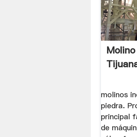
Molino 
Tijuan
molinos in
piedra. P
principal 
de máquin