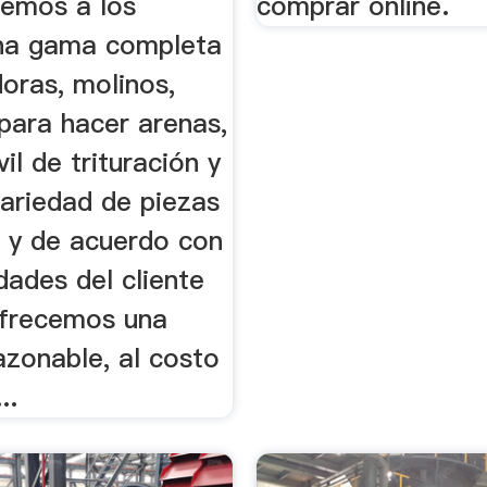
cemos a los
comprar online.
una gama completa
doras, molinos,
para hacer arenas,
il de trituración y
variedad de piezas
, y de acuerdo con
dades del cliente
frecemos una
azonable, al costo
..