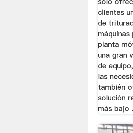
sólo ofre
clientes 
de tritura
máquinas 
planta móv
una gran 
de equipo
las necesi
también o
solución r
más bajo .