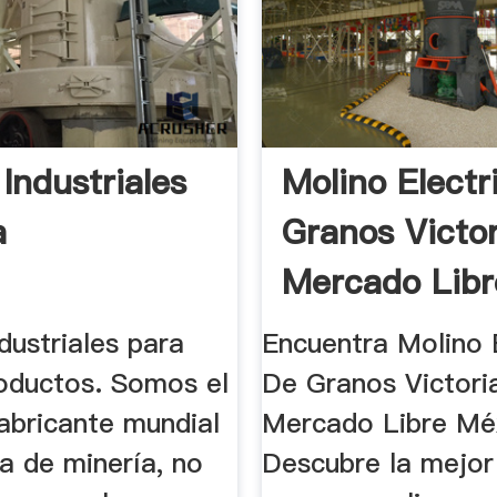
Industriales
Molino Electr
a
Granos Victo
Mercado Libr
México
dustriales para
Encuentra Molino 
roductos. Somos el
De Granos Victori
fabricante mundial
Mercado Libre Mé
a de minería, no
Descubre la mejor