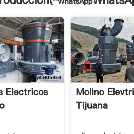
troducción(
WhatsA
s Electricos
Molino Elevtr
o
Tijuana