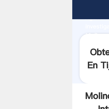
Molinos 
Agarrand
investig
Molinos 
el valor
Obte
En Ti
Molin