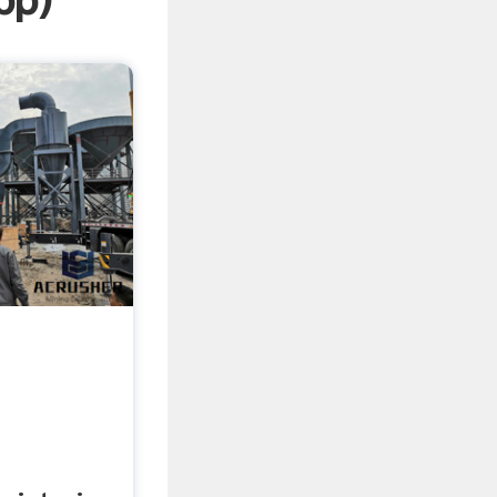
pp
)
i