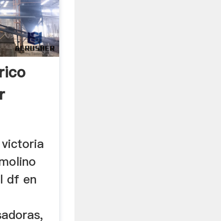
rico
r
 victoria
 molino
l df en
sadoras,