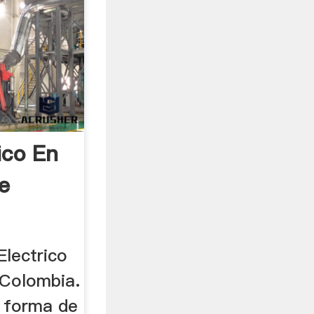
ico En
e
Electrico
 Colombia.
 forma de