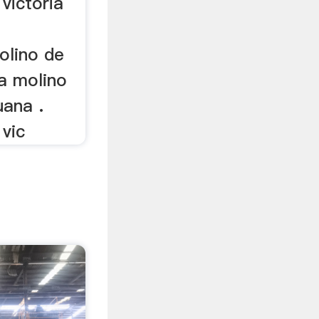
 victoria
olino de
na molino
uana .
 vic