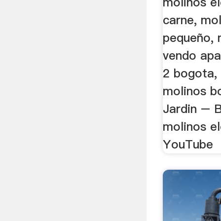
molinos el
carne, mo
pequeño, m
vendo apa
2 bogota,
molinos b
Jardin – 
molinos el
YouTube