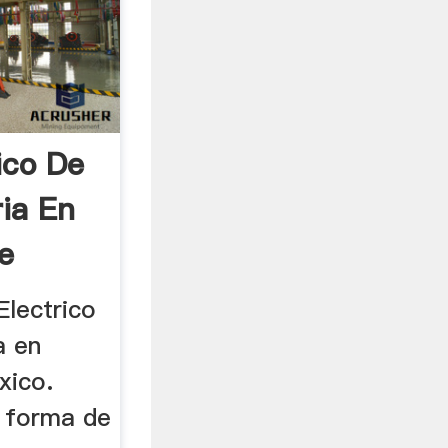
ico De
ria En
e
Electrico
a en
xico.
 forma de