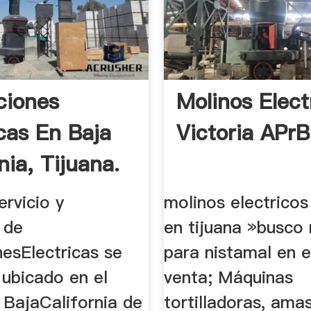
aciones
Molinos Elect
icas En Baja
Victoria APrB
nia, Tijuana.
ervicio y
molinos electricos
 de
en tijuana »busco
nesElectricas se
para nistamal en e
 ubicado en el
venta; Máquinas
 BajaCalifornia de
tortilladoras, ama