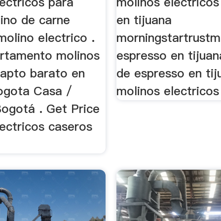
ectricos para
molinos electricos
lino de carne
en tijuana
olino electrico .
morningstartrustm
rtamento molinos
espresso en tijua
 apto barato en
de espresso en tij
ogota Casa /
molinos electricos
Bogotá . Get Price
ectricos caseros