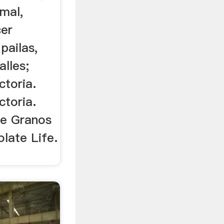
mal,
cer
 pailas,
alles;
ctoria.
ctoria.
De Granos
late Life.