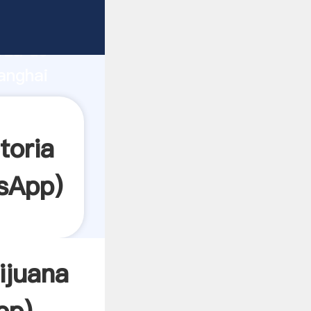
te
rza de
anghai
or crea
toria
sApp
)
ijuana