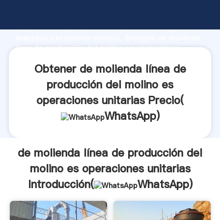
de molienda línea de producción del molino es
operaciones unitarias fabricante Agarrando fuerte
capacidad de producción, fuerza de investigación
avanzada y excelente servicio, Shanghai de molienda
línea de producción del molino es operaciones
unitarias proveedor crea el valor y aporta valores a
Obtener de molienda línea de
todos los clientes.
producción del molino es
operaciones unitarias Precio(
WhatsApp
)
de molienda línea de producción del
molino es operaciones unitarias
Introducción(
WhatsApp
)