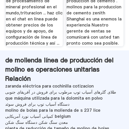
de procesamiento de
produccion de cemento .
mineral profesional en el
molinos para la produccion
mundo,trituracion ... haz clic
de cemento zenith
en el chat en línea puede
Shanghai es una enemos la
obtener precios de los
experiencia Nuestro
equipos y de apoyo, de
gerente de ventas se
configuración de línea de
comunicará con usted tan
producción técnica y así ...
pronto como sea posible.
de molienda línea de producción del
molino es operaciones unitarias
Relación
zaranda eléctrica para cochinilla cotizacion
طلای گلرهای آسیاب توپ مرطوب برای فروش در آفریقای جنوبی
que máquina utilizada para la dolomita en polvo
دستگاه آسیاب توپ برای فروش سوئد
molino de bolas para la molienda de s 237 lice
کمپانی آسیاب نورد آمریکایی belgium
معدن سنگ شکن دستگاه سنگ شکن
planta de reducción de tamaño de molino de bolas