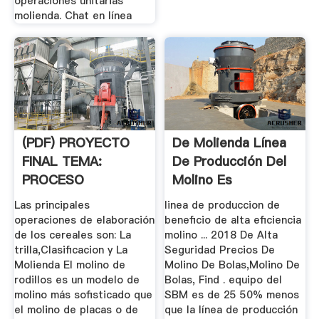
operaciones unitarias
molienda. Chat en línea
(PDF) PROYECTO
De Molienda Línea
FINAL TEMA:
De Producción Del
PROCESO
Molino Es
UNITARIO DE
Operaciones ...
Las principales
linea de produccion de
MOLIENDA ...
operaciones de elaboración
beneficio de alta eficiencia
de los cereales son: La
molino ... 2018 De Alta
trilla,Clasificacion y La
Seguridad Precios De
Molienda El molino de
Molino De Bolas,Molino De
rodillos es un modelo de
Bolas, Find . equipo del
molino más sofisticado que
SBM es de 25 50% menos
el molino de placas o de
que la línea de producción