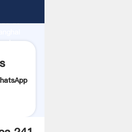
icante
rza de
anghai
veedor
es.
s