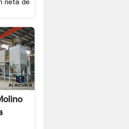
n neta de
Molino
a