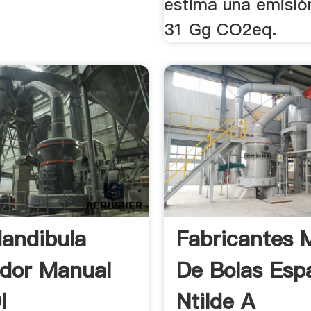
estima una emisió
31 Gg CO2eq.
andibula
Fabricantes 
ador Manual
De Bolas Esp
l
Ntilde A