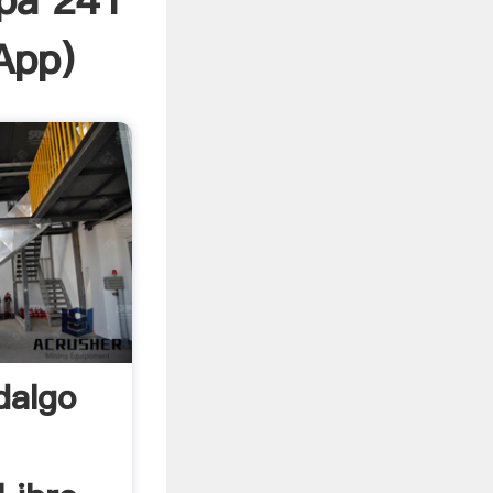
spa 241
App
)
dalgo