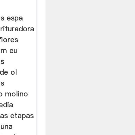
es espa
trituradora
flores
om eu
es
lde ol
es
o molino
edia
las etapas
 una