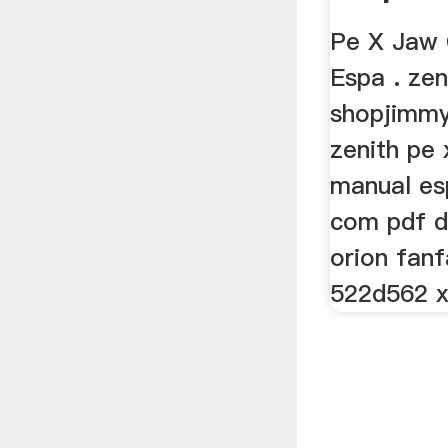
Pe X Jaw 
Espa . zen
shopjimmy
zenith pe 
manual es
com pdf 
orion fan
522d562 x