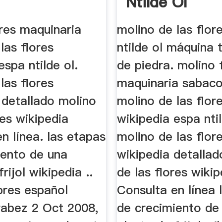
Ntilde Ol
res maquinaria
molino de las flor
las flores
ntilde ol máquina 
espa ntilde ol.
de piedra. molino 
las flores
maquinaria sabac
 detallado molino
molino de las flor
res wikipedia
wikipedia espa nti
n línea. las etapas
molino de las flor
iento de una
wikipedia detallad
rijol wikipedia ..
de las flores wikip
pres español
Consulta en línea 
rabez 2 Oct 2008,
de crecimiento de