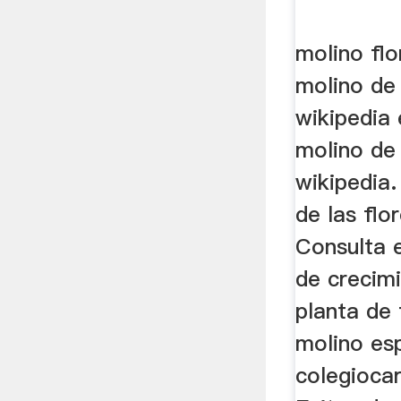
molino flo
molino de 
wikipedia 
molino de 
wikipedia.
de las flo
Consulta e
de crecim
planta de f
molino es
colegioca