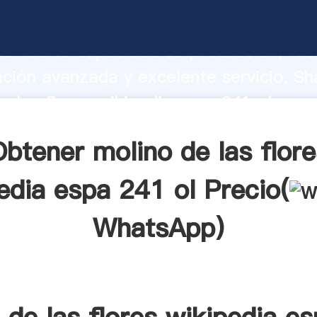
e las flores wikipedia espa 241 ol fabr
o fuerte capacidad de producción, fue
ación avanzada y excelente servicio, Sh
e las flores wikipedia espa 241 ol pro
valor y aporta valores a todos los client
Obtener molino de las flore
edia espa 241 ol Precio(
WhatsApp
)