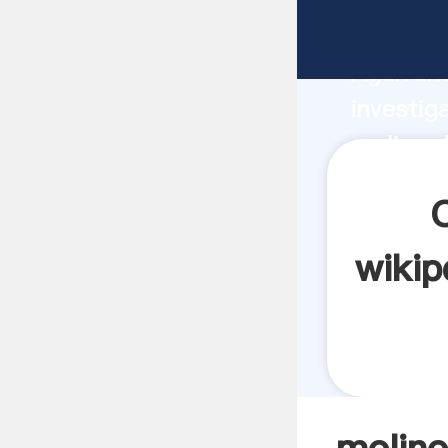
molino d
Agarrand
investig
molino d
crea el 
wikip