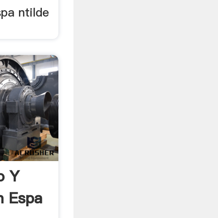
spa ntilde
o Y
n Espa