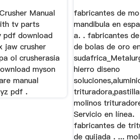
Crusher Manual
fabricantes de mo
ith tv parts
mandibula en esp
 pdf download
a. . fabricantes d
x jaw crusher
de bolas de oro e
pa ol crusherasia
sudafrica_Metalurg
download myson
hierro diseno
fare manual
soluciones,alumini
yz pdf .
trituradora,pastill
molinos triturador
Servicio en línea.
fabricantes de tri
de quijada . ... mo