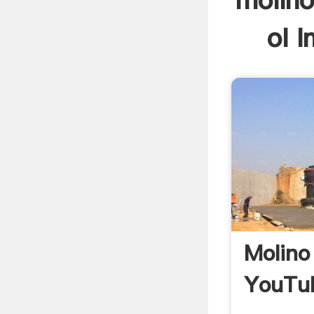
molino
ol I
Molino
YouTu