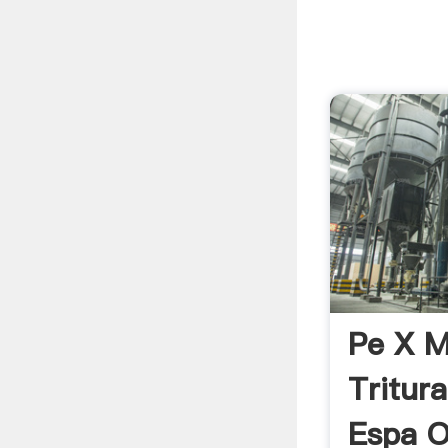
Pe X M
Tritur
Espa O