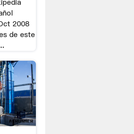
kipedia
añol
Oct 2008
es de este
..