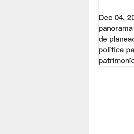
Dec 04, 2
panorama 
de planea
politica p
patrimonio