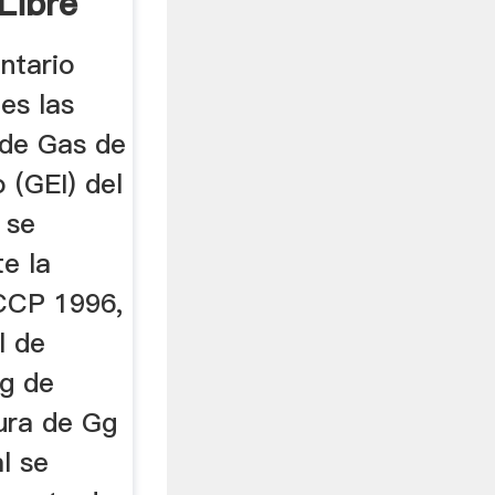
Libre
ntario
es las
 de Gas de
 (GEI) del
 se
e la
CCP 1996,
l de
g de
ura de Gg
l se