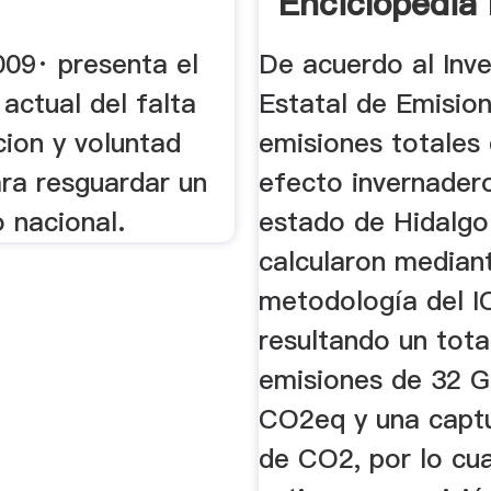
Enciclopedia 
009· presenta el
De acuerdo al Inve
actual del falta
Estatal de Emision
cion y voluntad
emisiones totales
ara resguardar un
efecto invernadero
 nacional.
estado de Hidalgo
calcularon mediant
metodología del I
resultando un tota
emisiones de 32 G
CO2eq y una capt
de CO2, por lo cua