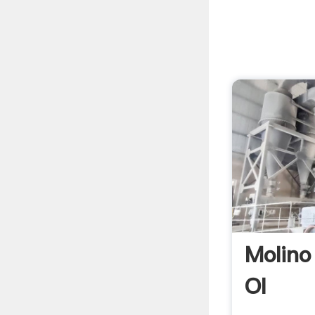
Molino
Ol