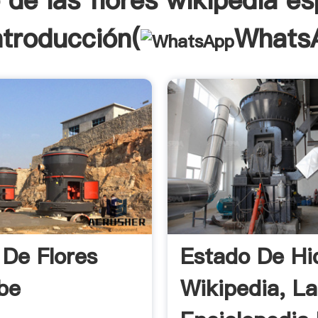
 de las flores wikipedia e
ntroducción(
Whats
 De Flores
Estado De Hi
be
Wikipedia, La