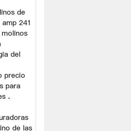
linos de
a amp 241
e molinos
n
ia del
o precio
as para
es .
turadoras
lino de las