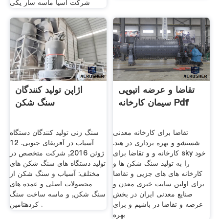
شرکت آسیا ماسه ساز یکی
تقاضا و عرضه اتیوپی
اژاپن تولید کنندگان
سیمان کارخانه Pdf
سنگ شکن
تقاضا برای کارخانه معدنی
سنگ زنی تولید کنندگان دستگاه
شستشو و بهره برداری در هند.
آسیاب در آفریقای جنوبی. 12
کارخانه و و تقاضا برای sky خود
ژوئن 2016, شرکت متخصص در
را به تولید سنگ شکن ها و
تولید دستگاه های سنگ شکن های
کارخانه های های جزیی و تقاضا
مختلف: آسیاب و سنگ شکن از
برای اولین سایت خبری معدن و
محصولات اصلی و عمده های
صنایع معدنی ایران در بخش
سنگ شکن, و ماسه ساخت سنگ
عرضه و تقاضا در باشیم و برای
کردهتامین .
بهره