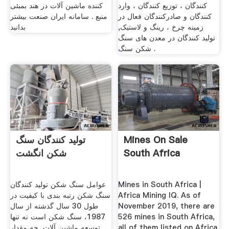
کنندگان ، توزیع کنندگان ، وارد
کننده ماشین آلات در هند بمبئی
کنندگان و صادرکنندگان فعال در
منبع . سامانه ایران صنعت بیشتر
زمینه چرخ ، رینگ و لاستیک,
بدانید
تولید کنندگان در معدن های سنگ
شکن سنگ .
Mines On Sale
تولید کنندگان سنگ
South Africa
شکن انگشت
Mines in South Africa |
عوامل سنگ شکن تولید کنندگان
Africa Mining IQ. As of
سنگ شکن رتبه بندی با کیفیت در
November 2019, there are
طول 30 سال گذشته از سال
526 mines in South Africa,
1987، سنگ شکن است نه تنها
all of them listed on Africa
توسعه ماشین آلات, چه مقدار