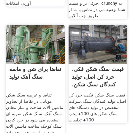
جزئی تر و قیمت، crunchy به
آوردن امکانات
شما توصیه می در تماس با ما از
طریق چت آنلاین
قیمت سنگ شکن فکی،
تقاضا برای شن و ماسه
خرد کن اصل، تولید
سنگ آهک تولید
کنندگان سنگ شکن،
سنگ شکن
قیمت سنگ شکن فکی، خرد کن
تقاضا و عرضه سنگ شکن
اصل، تولید کنندگان سنگ .شرکت
موبایل. در تقاضا از تصاویر
متخصص در تولید دستگاه های
ماشین آلات ساخت و ساز معادن
سنگ شکن های 100+ يحب
سنگ آهک. سنگ شکن ضربه ای
100+ تعليقات
استفاده می شود در خرد کردن
سنگ کوچک ساخت ماشین آلات
شن و ماسه معدن تجهیزات