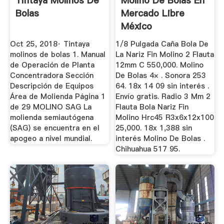
Tintaya Molinos De
Molino De Bolas En
Bolas
Mercado Libre
México
Oct 25, 2018· Tintaya
1/8 Pulgada Caña Bola De
molinos de bolas 1. Manual
La Nariz Fin Molino 2 Flauta
de Operación de Planta
12mm C 550,000. Molino
Concentradora Sección
De Bolas 4× . Sonora 253
Descripción de Equipos
64. 18x 14 09 sin interés .
Área de Molienda Página 1
Envío gratis. Radio 3 Mm 2
de 29 MOLINO SAG La
Flauta Bola Nariz Fin
molienda semiautógena
Molino Hrc45 R3x6x12x100
(SAG) se encuentra en el
25,000. 18x 1,388 sin
apogeo a nivel mundial.
interés Molino De Bolas .
Chihuahua 517 95.