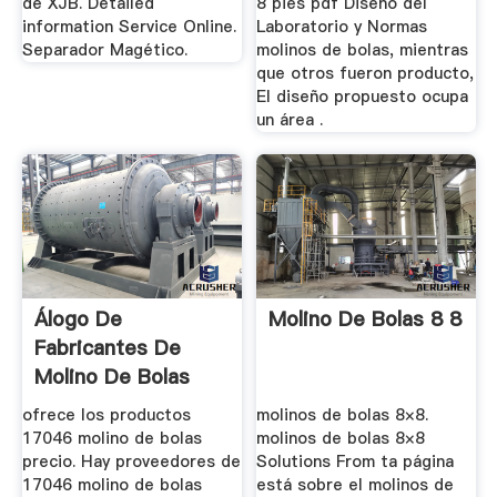
de XJB. Detailed
8 pies pdf Diseño del
information Service Online.
Laboratorio y Normas
Separador Magético.
molinos de bolas, mientras
que otros fueron producto,
El diseño propuesto ocupa
un área .
Álogo De
Molino De Bolas 8 8
Fabricantes De
Molino De Bolas
Precio De Alta ...
ofrece los productos
molinos de bolas 8×8.
17046 molino de bolas
molinos de bolas 8×8
precio. Hay proveedores de
Solutions From ta página
17046 molino de bolas
está sobre el molinos de