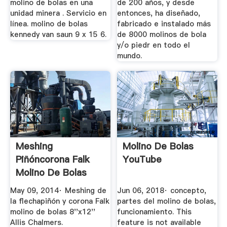
molino de bolas en una
de 200 años, y desde
unidad minera . Servicio en
entonces, ha diseñado,
línea. molino de bolas
fabricado e instalado más
kennedy van saun 9 x 15 6.
de 8000 molinos de bola
y/o piedr en todo el
mundo.
Meshing
Molino De Bolas
Piñóncorona Falk
YouTube
Molino De Bolas
8''x12'' Allis ...
May 09, 2014· Meshing de
Jun 06, 2018· concepto,
la flechapiñón y corona Falk
partes del molino de bolas,
molino de bolas 8''x12''
funcionamiento. This
Allis Chalmers.
feature is not available