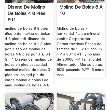
Diseno De Molino
Molino De Bolas 8 X
De Bolas 4 8 Pies
10
Pdf
molino de bolas 8 8 pies
Molino de bolas /
dise o de molino de bolas
horizontal / para mineral
4 8 pies pdf diseno de
zenith Corporation.
molino de bolas 4 * 8 pies
Características Rango de
pdf diseo de molino de
tamaño de 5'' x 8'' con 75
bolas 4 8 pies pdf T E S I
HP a 30'' x 41'' y no más
S II 1 Diseño del molino de
de 30000 HP Tamaño del
bolas en pies capacidad
Alimentador: Menas duras:
nominal molino de bolas 3
80% pasando ¼'''' (6 mm o
pies balkanjagd pie de
más...
carga molino a bolas Lee
mas. molino de bolas 8×8.