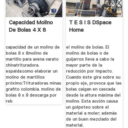
Capacidad Molino
T E S I S DSpace
De Bolas 4 X 8
Home
capacidad de un molino de
el molino de bolas. El
bolas 8 x 8molino de
molino de bolas o de
martillo para avena varato
guijarros lleva a cabo la
chinatrituradora.
mayor parte de la
espalda:como elaborar un
reducción por impacto.
molino de martillos
Cuando éste gira sobre su
próximo:Trituradoras minas
propio eje, provoca que las
grafito colombia. molino de
bolas caigan en cascada
bolas 8 x 8 descarga por
desde la altura máxima del
reb
molino. Esta acción causa
un golpeteo sobre el
material a moler; además
de un buen mezclado del
material.