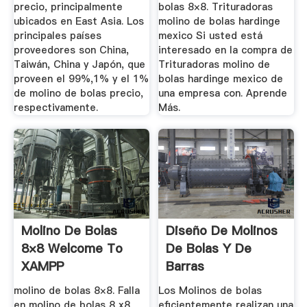
precio, principalmente
bolas 8×8. Trituradoras
ubicados en East Asia. Los
molino de bolas hardinge
principales países
mexico Si usted está
proveedores son China,
interesado en la compra de
Taiwán, China y Japón, que
Trituradoras molino de
proveen el 99%,1% y el 1%
bolas hardinge mexico de
de molino de bolas precio,
una empresa con. Aprende
respectivamente.
Más.
Molino De Bolas
Diseño De Molinos
8×8 Welcome To
De Bolas Y De
XAMPP
Barras
molino de bolas 8×8. Falla
Los Molinos de bolas
en molino de bolas 8 x8
eficientemente realizan una