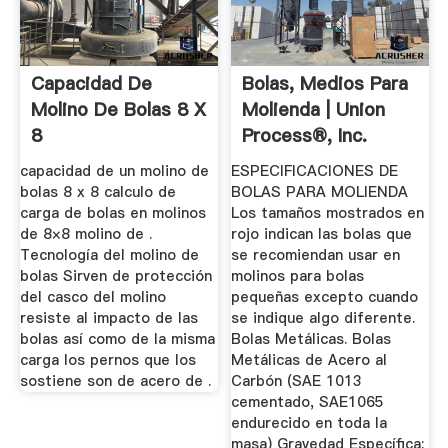
Capacidad De
Bolas, Medios Para
Molino De Bolas 8 X
Molienda | Union
8
Process®, Inc.
capacidad de un molino de
ESPECIFICACIONES DE
bolas 8 x 8 calculo de
BOLAS PARA MOLIENDA
carga de bolas en molinos
Los tamaños mostrados en
de 8×8 molino de .
rojo indican las bolas que
Tecnología del molino de
se recomiendan usar en
bolas Sirven de protección
molinos para bolas
del casco del molino
pequeñas excepto cuando
resiste al impacto de las
se indique algo diferente.
bolas así como de la misma
Bolas Metálicas. Bolas
carga los pernos que los
Metálicas de Acero al
sostiene son de acero de .
Carbón (SAE 1013
cementado, SAE1065
endurecido en toda la
masa) Gravedad Específica: