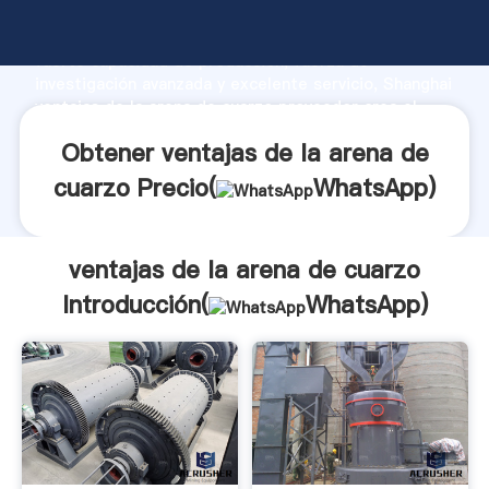
ventajas de la arena de cuarzo fabricante Agarrando
fuerte capacidad de producción, fuerza de
investigación avanzada y excelente servicio, Shanghai
ventajas de la arena de cuarzo proveedor crea el
valor y aporta valores a todos los clientes.
Obtener ventajas de la arena de
cuarzo Precio(
WhatsApp
)
ventajas de la arena de cuarzo
Introducción(
WhatsApp
)