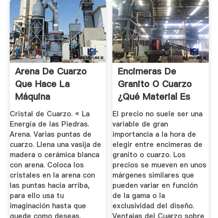
Arena De Cuarzo
Encimeras De
Que Hace La
Granito O Cuarzo
Máquina
¿Qué Material Es
Características De
Mejor Para ...
Cristal de Cuarzo. « La
El precio no suele ser una
...
Energía de las Piedras.
variable de gran
Arena. Varias puntas de
importancia a la hora de
cuarzo. Llena una vasija de
elegir entre encimeras de
madera o cerámica blanca
granito o cuarzo. Los
con arena. Coloca los
precios se mueven en unos
cristales en la arena con
márgenes similares que
las puntas hacia arriba,
pueden variar en función
para ello usa tu
de la gama o la
imaginación hasta que
exclusividad del diseño.
quede como deseas.
Ventajas del Cuarzo sobre