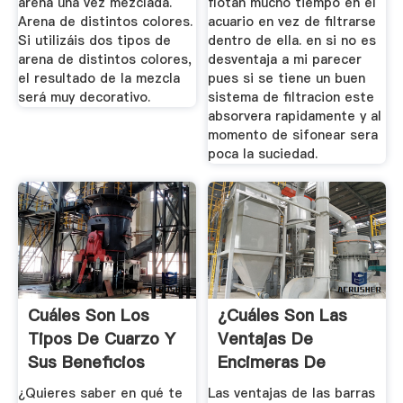
arena una vez mezclada.
flotan mucho tiempo en el
Arena de distintos colores.
acuario en vez de filtrarse
Si utilizáis dos tipos de
dentro de ella. en si no es
arena de distintos colores,
desventaja a mi parecer
el resultado de la mezcla
pues si se tiene un buen
será muy decorativo.
sistema de filtracion este
absorvera rapidamente y al
momento de sifonear sera
poca la suciedad.
Cuáles Son Los
¿cuáles Son Las
Tipos De Cuarzo Y
Ventajas De
Sus Beneficios
Encimeras De
Cuarzo? Con
¿Quieres saber en qué te
Las ventajas de las barras