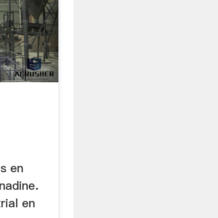
es en
nadine.
rial en