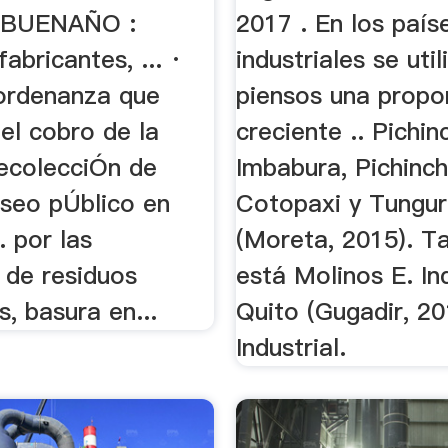
 BUENAÑO :
2017 . En los país
fabricantes, ... ·
industriales se uti
ordenanza que
piensos una propo
el cobro de la
creciente .. Pichin
recolecciÓn de
Imbabura, Pichinch
aseo pÚblico en
Cotopaxi y Tungu
. por las
(Moreta, 2015). T
 de residuos
está Molinos E. In
s, basura en...
Quito (Gugadir, 20
Industrial.