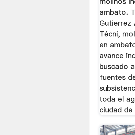
molinos in
ambato. T
Gutierrez 
Técni, mol
en ambato
avance ind
buscado a
fuentes d
subsistenc
toda el ag
ciudad de 