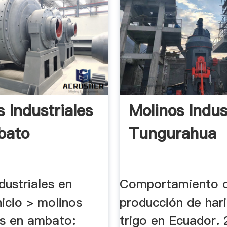
 Industriales
Molinos Indus
bato
Tungurahua
dustriales en
Comportamiento d
icio > molinos
producción de har
es en ambato:
trigo en Ecuador.