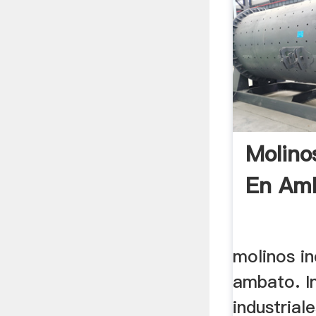
Molinos
En Am
molinos in
ambato. In
industrial