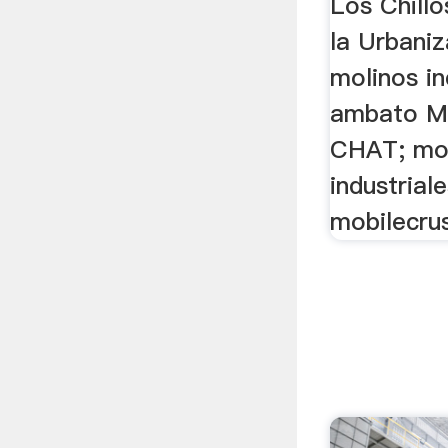
Los Chill
la Urbaniz
molinos in
ambato Mo
CHAT; mol
industrial
mobilecru