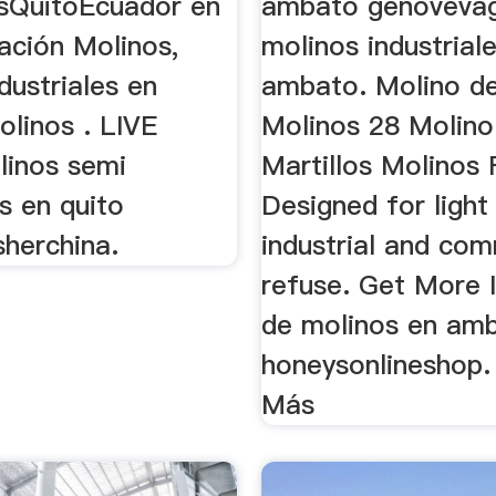
osQuitoEcuador en
ambato genovevag
ación Molinos,
molinos industrial
dustriales en
ambato. Molino de
linos . LIVE
Molinos 28 Molino
inos semi
Martillos Molinos 
es en quito
Designed for light
sherchina.
industrial and com
refuse. Get More I
de molinos en am
honeysonlineshop.
Más