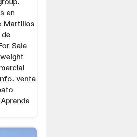
roup.
es en
 Martillos
 de
For Sale
 weight
mercial
nfo. venta
bato
 Aprende