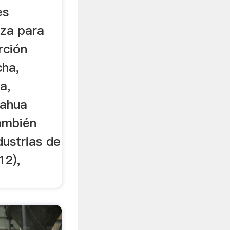
es
liza para
rción
cha,
a,
rahua
ambién
dustrias de
12),