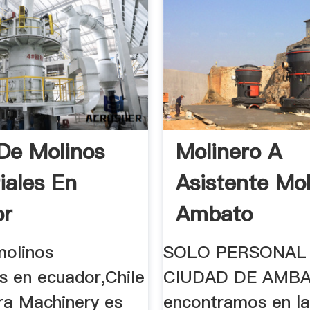
De Molinos
Molinero A
iales En
Asistente Mo
or
Ambato
molinos
SOLO PERSONAL 
es en ecuador,Chile
CIUDAD DE AMBA
a Machinery es
encontramos en l