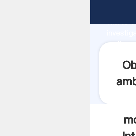
molinos 
fuerte c
investig
molinos 
y aporta
Ob
amb
mo