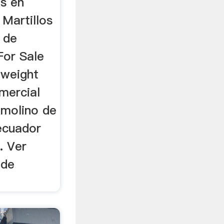
es en
Martillos
 de
For Sale
 weight
mercial
 molino de
ecuador
. Ver
 de
.