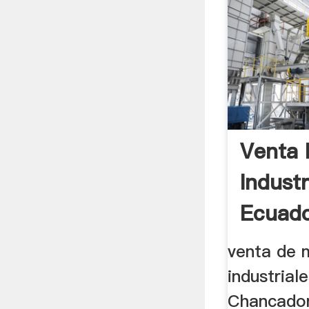
Venta 
Industr
Ecuad
venta de 
industrial
Chancador