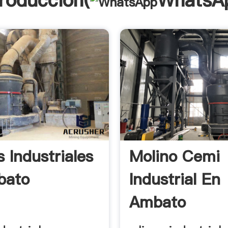
troducción(
WhatsA
 Industriales
Molino Cemi
bato
Industrial En
Ambato