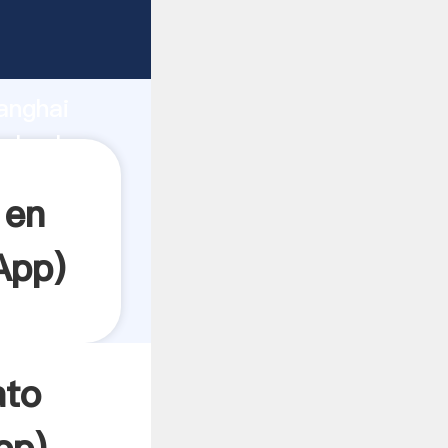
rrando
anghai
el valor
 en
App
)
ato