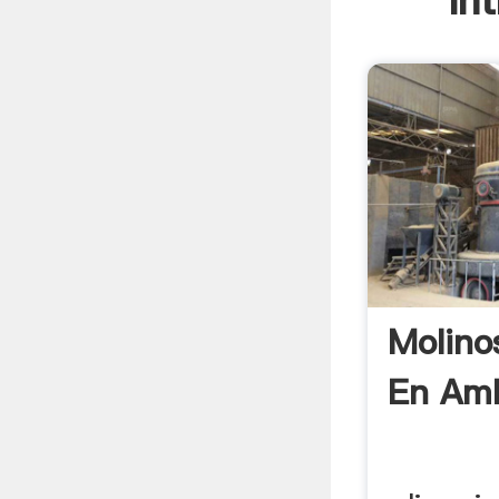
In
Molinos
En Am