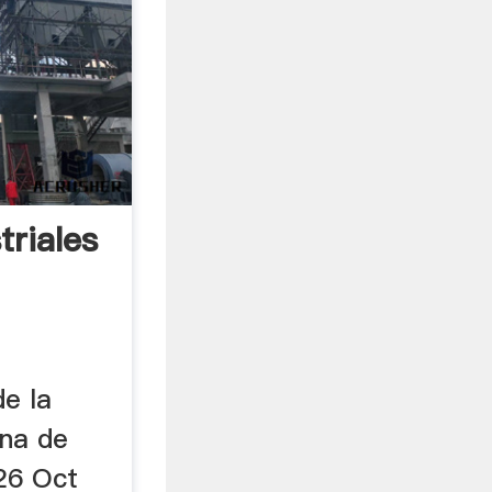
triales
e la
ina de
 26 Oct