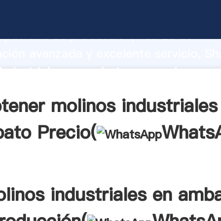
industriales en ambato fabricante Aga
apacidad de producción, fuerza de
ación avanzada y excelente servicio, Sh
industriales en ambato proveedor crea 
 valores a todos los clientes.
tener molinos industriales
ato Precio(
Whats
linos industriales en amb