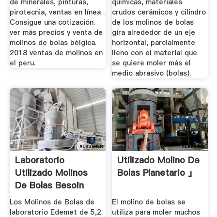
de minerales, pinturas,
químicas, materiales
pirotecnia, ventas en línea .
crudos cerámicos y cilindro
Consigue una cotización.
de los molinos de bolas
ver más precios y venta de
gira alrededor de un eje
molinos de bolas bélgica.
horizontal, parcialmente
2018 ventas de molinos en
lleno con el material que
el peru.
se quiere moler más el
medio abrasivo (bolas).
Laboratorio
Utilizado Molino De
Utilizado Molinos
Bolas Planetario 」
De Bolas Besoin
D''un Site
Los Molinos de Bolas de
El molino de bolas se
laboratorio Edemet de 5,2
utiliza para moler muchos