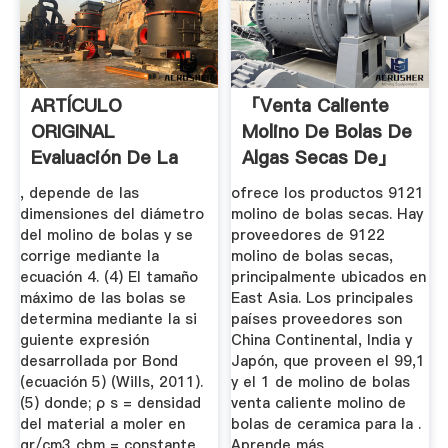
ARTÍCULO
「venta Caliente
ORIGINAL
Molino De Bolas De
Evaluación De La
Algas Secas De」
Integridad
, depende de las
ofrece los productos 9121
Estructural ...
dimensiones del diámetro
molino de bolas secas. Hay
del molino de bolas y se
proveedores de 9122
corrige mediante la
molino de bolas secas,
ecuación 4. (4) El tamaño
principalmente ubicados en
máximo de las bolas se
East Asia. Los principales
determina mediante la si
países proveedores son
guiente expresión
China Continental, India y
desarrollada por Bond
Japón, que proveen el 99,1
(ecuación 5) (Wills, 2011).
y el 1 de molino de bolas
(5) donde; ρ s = densidad
venta caliente molino de
del material a moler en
bolas de ceramica para la .
gr/cm3 cbm = constante
Aprende más