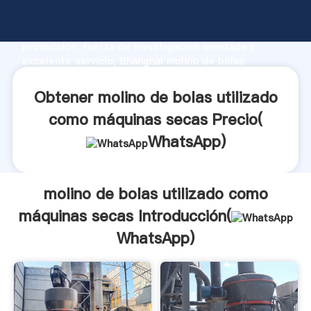
molino de bolas utilizado como máquinas secas
fabricante Agarrando fuerte capacidad de
producción, fuerza de investigación avanzada y
excelente servicio, Shanghai molino de bolas
utilizado como máquinas secas proveedor crea el
valor y aporta valores a todos los clientes.
Obtener molino de bolas utilizado
como máquinas secas Precio(
WhatsApp
)
molino de bolas utilizado como
máquinas secas Introducción(
WhatsApp
)