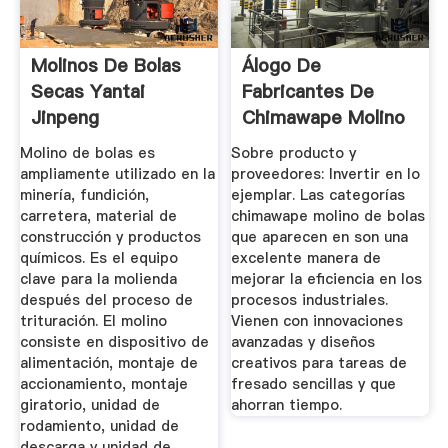
Molinos De Bolas
Álogo De
Secas Yantai
Fabricantes De
Jinpeng
Chimawape Molino
Equipamiento De ...
De Bolas De ...
Molino de bolas es
Sobre producto y
ampliamente utilizado en la
proveedores: Invertir en lo
minería, fundición,
ejemplar. Las categorías
carretera, material de
chimawape molino de bolas
construcción y productos
que aparecen en son una
químicos. Es el equipo
excelente manera de
clave para la molienda
mejorar la eficiencia en los
después del proceso de
procesos industriales.
trituración. El molino
Vienen con innovaciones
consiste en dispositivo de
avanzadas y diseños
alimentación, montaje de
creativos para tareas de
accionamiento, montaje
fresado sencillas y que
giratorio, unidad de
ahorran tiempo.
rodamiento, unidad de
descarga y unidad de