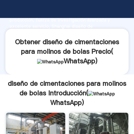
diseño de cimentaciones para molinos de bolas
fabricante Agarrando fuerte capacidad de
producción, fuerza de investigación avanzada y
excelente servicio, Shanghai diseño de
cimentaciones para molinos de bolas proveedor crea
el valor y aporta valores a todos los clientes.
Obtener diseño de cimentaciones
para molinos de bolas Precio(
WhatsApp
)
diseño de cimentaciones para molinos
de bolas Introducción(
WhatsApp
)