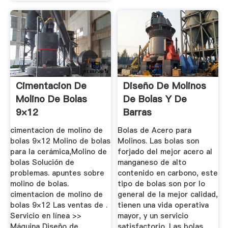
Cimentacion De
Diseño De Molinos
Molino De Bolas
De Bolas Y De
9×12
Barras
cimentacion de molino de
Bolas de Acero para
bolas 9×12 Molino de bolas
Molinos. Las bolas son
para la cerámica,Molino de
forjado del mejor acero al
bolas Solución de
manganeso de alto
problemas. apuntes sobre
contenido en carbono, este
molino de bolas.
tipo de bolas son por lo
cimentacion de molino de
general de la mejor calidad,
bolas 9×12 Las ventas de .
tienen una vida operativa
Servicio en línea >>
mayor, y un servicio
Máquina Diseño de
satisfactorio. Las bolas