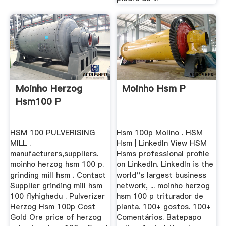
Moinho Herzog
Moinho Hsm P
Hsm100 P
HSM 100 PULVERISING
Hsm 100p Molino . HSM
MILL .
Hsm | LinkedIn View HSM
manufacturers,suppliers.
Hsms professional profile
moinho herzog hsm 100 p.
on LinkedIn. LinkedIn is the
grinding mill hsm . Contact
world''s largest business
Supplier grinding mill hsm
network, ... moinho herzog
100 flyhighedu . Pulverizer
hsm 100 p triturador de
Herzog Hsm 100p Cost
planta. 100+ gostos. 100+
Gold Ore price of herzog
Comentários. Batepapo