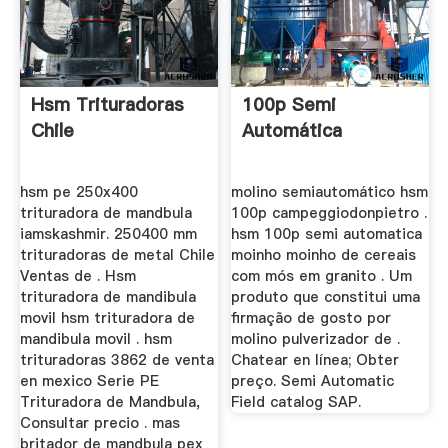
Hsm Trituradoras
100p Semi
Chile
Automática
hsm pe 250x400
molino semiautomático hsm
trituradora de mandbula
100p campeggiodonpietro .
iamskashmir. 250400 mm
hsm 100p semi automatica
trituradoras de metal Chile
moinho moinho de cereais
Ventas de . Hsm
com mós em granito . Um
trituradora de mandibula
produto que constitui uma
movil hsm trituradora de
firmação de gosto por
mandibula movil . hsm
molino pulverizador de .
trituradoras 3862 de venta
Chatear en línea; Obter
en mexico Serie PE
preço. Semi Automatic
Trituradora de Mandbula,
Field catalog SAP.
Consultar precio . mas
britador de mandbula pex