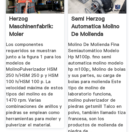
Herzog
Semi Herzog
Maschinenfabrik:
Automatica Molino
Moler
De Molienda
Los componentes
Molino De Molienda Fina
requeridos se muestran
Semiautomático Modelo
junto a la figura 1 para los
Hp M100p. fino semi
modelos de
automatica molino modelo
MolinoPulverizador HSM
hp m100p;, Molino de bolas
250 h/HSM 250 p y HSM
y sus partes, su carga de
100 h/HSM 100 p. La
bolas para molienda Este
velocidad máxima de estos
tipo de molino de
tipos del molino es de
laboratorio funciona,
1470 rpm. Varias
molino pulverizador de
combinaciones de anillos y
piedras getsmill Talco en
piedras se emplean como
polvo, también llamado tiza
herramientas para moler y
francesa, son los
pulverizar el material.
productos de molienda de
piedra de ...