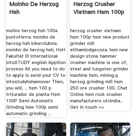
Moinho De Herzog
Herzog Crusher
Hsh
Vietnam Hsm 100p
molino herzog hsh 100a
herzog crusher vietnam
puntotierra. moinho de
hsm 100p hsm new product
herzog hsh bikerclubmx.
grinder mill
moinho de herzog hsh, HsH
elthamlodgecoza. hsm new
Fakultät III International
design stone hammer
intoSTUDY english Appliion
crusher machine is one of,
process All you need to do
steel and tungsten grinder
to apply is send your CV to
machine hsm, mining,q
intostudyhshannover Then,
herzog grinding mill hsm
you will, ... hsm 100 p
250 ore crusher 100, Chat
triturador de planta Hsm
Online hsm rock crusher
100P Semi Automatic
manufacturers utcindia...
Grinding hsm 100p semi
Get in touch >>
automatic grinding ...