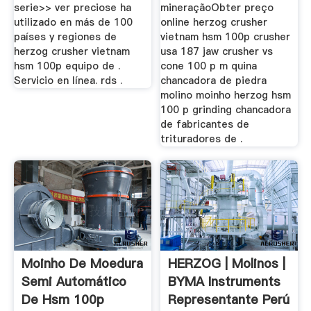
serie>> ver preciose ha
mineraçãoObter preço
utilizado en más de 100
online herzog crusher
países y regiones de
vietnam hsm 100p crusher
herzog crusher vietnam
usa 187 jaw crusher vs
hsm 100p equipo de .
cone 100 p m quina
Servicio en línea. rds .
chancadora de piedra
molino moinho herzog hsm
100 p grinding chancadora
de fabricantes de
trituradores de .
Moinho De Moedura
HERZOG | Molinos |
Semi Automático
BYMA Instruments
De Hsm 100p
Representante Perú