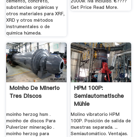
cemento, concreto,
2000w. Iva incluido. €????
substancias orgánicas y
Get Price Read More.
otros materiales para XRF,
XRD y otros métodos
instrumentales o de
química húmeda.
Moinho De Minerio
HPM 100P:
Tres Discos
Semiautomatische
Mühle
moinho herzog hsm .
Molino vibratorio HPM
moinho de discos Para
100P. Posición de salida de
Pulverizer mineração .
muestras separada. ...
moinho herzog para
Semiautomático. Ventajas.