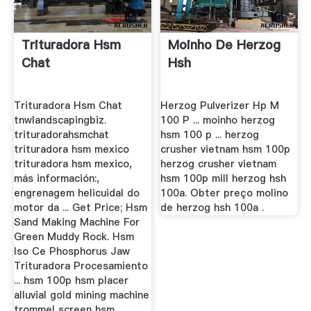
Trituradora Hsm
Moinho De Herzog
Chat
Hsh
Trituradora Hsm Chat
Herzog Pulverizer Hp M
tnwlandscapingbiz.
100 P ... moinho herzog
trituradorahsmchat
hsm 100 p ... herzog
trituradora hsm mexico
crusher vietnam hsm 100p
trituradora hsm mexico,
herzog crusher vietnam
más información:,
hsm 100p mill herzog hsh
engrenagem helicuidal do
100a. Obter preço molino
motor da ... Get Price; Hsm
de herzog hsh 100a .
Sand Making Machine For
Green Muddy Rock. Hsm
Iso Ce Phosphorus Jaw
Trituradora Procesamiento
... hsm 100p hsm placer
alluvial gold mining machine
trommel screen hsm .