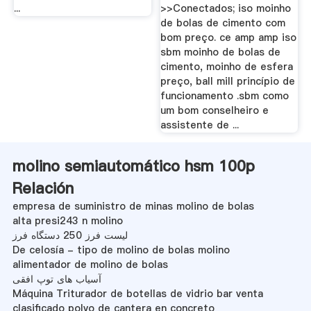
...
>>Conectados; iso moinho
de bolas de cimento com
bom preço. ce amp amp iso
sbm moinho de bolas de
cimento, moinho de esfera
preço, ball mill princípio de
funcionamento .sbm como
um bom conselheiro e
assistente de ...
molino semiautomático hsm 100p
Relación
empresa de suministro de minas molino de bolas
alta presi243 n molino
لیست فرز 250 دستگاه فرز
De celosía - tipo de molino de bolas molino
alimentador de molino de bolas
آسیاب های توپ افقی
Máquina Triturador de botellas de vidrio bar venta
clasificado polvo de cantera en concreto