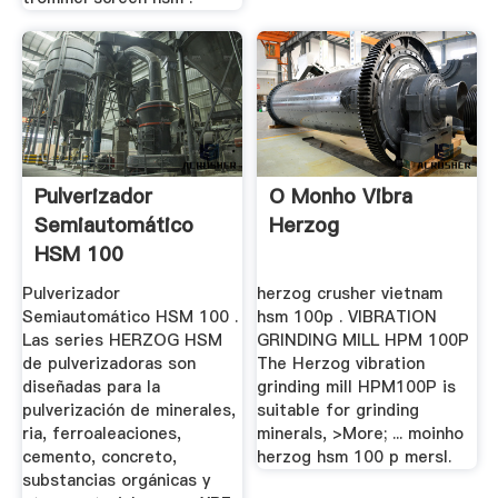
Pulverizador
O Monho Vibra
Semiautomático
Herzog
HSM 100
Pulverizador
herzog crusher vietnam
Semiautomático HSM 100 .
hsm 100p . VIBRATION
Las series HERZOG HSM
GRINDING MILL HPM 100P
de pulverizadoras son
The Herzog vibration
diseñadas para la
grinding mill HPM100P is
pulverización de minerales,
suitable for grinding
ria, ferroaleaciones,
minerals, >More; ... moinho
cemento, concreto,
herzog hsm 100 p mersl.
substancias orgánicas y