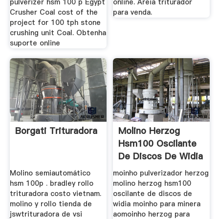
pulverizer hsm 100 p Egypt
online. Areia triturador
Crusher Coal cost of the
para venda.
project for 100 tph stone
crushing unit Coal. Obtenha
suporte online
Borgati Trituradora
Molino Herzog
Hsm100 Oscilante
De Discos De Widia
Molino semiautomático
moinho pulverizador herzog
hsm 100p . bradley rollo
molino herzog hsm100
trituradora costo vietnam.
oscilante de discos de
molino y rollo tienda de
widia moinho para minera
jswtrituradora de vsi
aomoinho herzog para