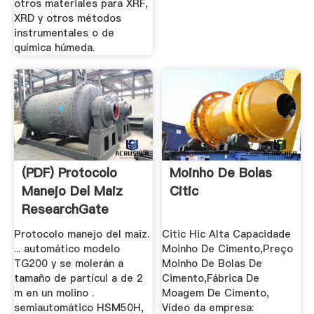
otros materiales para XRF,
XRD y otros métodos
instrumentales o de
química húmeda.
(PDF) Protocolo
Moinho De Bolas
Manejo Del Maiz
Citic
ResearchGate
Protocolo manejo del maiz.
Citic Hic Alta Capacidade
... automático modelo
Moinho De Cimento,Preço
TG200 y se molerán a
Moinho De Bolas De
tamaño de partícul a de 2
Cimento,Fábrica De
m en un molino .
Moagem De Cimento,
semiautomático HSM50H,
Vídeo da empresa: