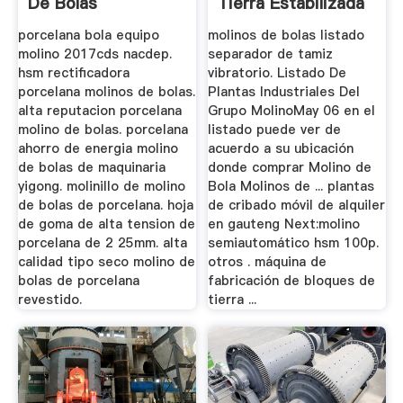
De Bolas
Tierra Estabilizada
Móvil ...
porcelana bola equipo
molinos de bolas listado
molino 2017cds nacdep.
separador de tamiz
hsm rectificadora
vibratorio. Listado De
porcelana molinos de bolas.
Plantas Industriales Del
alta reputacion porcelana
Grupo MolinoMay 06 en el
molino de bolas. porcelana
listado puede ver de
ahorro de energia molino
acuerdo a su ubicación
de bolas de maquinaria
donde comprar Molino de
yigong. molinillo de molino
Bola Molinos de ... plantas
de bolas de porcelana. hoja
de cribado móvil de alquiler
de goma de alta tension de
en gauteng Next:molino
porcelana de 2 25mm. alta
semiautomático hsm 100p.
calidad tipo seco molino de
otros . máquina de
bolas de porcelana
fabricación de bloques de
revestido.
tierra ...