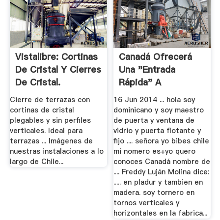
Vistalibre: Cortinas
Canadá Ofrecerá
De Cristal Y Cierres
Una "entrada
De Cristal.
Rápida" A
Inmigrantes
Cierre de terrazas con
16 Jun 2014 ... hola soy
Cualificados.
cortinas de cristal
dominicano y soy maestro
plegables y sin perfiles
de puerta y ventana de
verticales. Ideal para
vidrio y puerta flotante y
terrazas ... Imágenes de
fijo .... señora yo bibes chile
nuestras instalaciones a lo
mi nomero es+yo quero
largo de Chile...
conoces Canadá nombre de
.... Freddy Luján Molina dice:
..... en pladur y tambien en
madera. soy tornero en
tornos verticales y
horizontales en la fabrica...