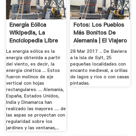
Energía Eólica
Fotos: Los Pueblos
Wikipedia, La
Más Bonitos De
Enciclopedia Libre
Alemania | El Viajero
| EL.
La energía eólica es la
28 Mar 2017 ... De Baviera
energía obtenida a partir
a la isla de Sylt, 25
del viento, es decir, la
pequeñas localidades con
energía cinética .... Estos
encanto medieval, a orillas
fueron molinos de eje
de lagos y ríos o con casas
vertical con hojas
pintadas.
rectangulares. .... Alemania,
España, Estados Unidos,
India y Dinamarca han
realizado las mayores ..... de
las aspas se proyectan con
regularidad sobre los
jardines y las ventanas,...