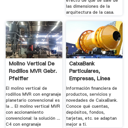
efecto de que se sale de
las dimensiones de la
arquitectura de la casa.
Molino Vertical De
CaixaBank
Rodillos MVR Gebr.
Particulares,
Pfeiffer
Empresas, Línea
Abierta | "la.
El molino vertical de
Información financiera de
rodillos MVR con engranaje
productos, servicios y
planetario convencional es
novedades de CaixaBank.
la ... El molino vertical MVR
Conoce qué cuentas,
con accionamiento
depósitos, fondos,
convencional: la solución ....
tarjetas, etc. se adaptan
C4 con engranaje
mejor a ti.