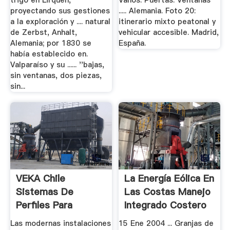
trigo en Lirquén,
Vanos. Puertas. Ventanas
proyectando sus gestiones
..... Alemania. Foto 20:
a la exploración y .... natural
itinerario mixto peatonal y
de Zerbst, Anhalt,
vehicular accesible. Madrid,
Alemania; por 1830 se
España.
había establecido en.
Valparaíso y su ...... ''bajas,
sin ventanas, dos piezas,
sin...
VEKA Chile
La Energía Eólica En
Sistemas De
Las Costas Manejo
Perfiles Para
Integrado Costero
Puertas Y.
Energía.
Las modernas instalaciones
15 Ene 2004 ... Granjas de