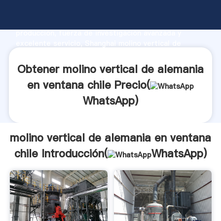
molino vertical de alemania en ventana chile
fabricante Agarrando fuerte capacidad de
producción, fuerza de investigación avanzada y
excelente servicio, Shanghai molino vertical de
alemania en ventana chile proveedor crea el valor y
aporta valores a todos los clientes.
Obtener molino vertical de alemania
en ventana chile Precio(
WhatsApp
)
molino vertical de alemania en ventana
chile Introducción(
WhatsApp
)