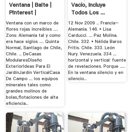
Ventana | Baite |
Vacío, Incluye
Pinterest |
Todos Los ...
Ventana,.
Broken Jaw.
Ventana con un marco de
12 Nov 2009 ... Francia–
flores rojas increíbles .....
Alemania. 146. • Lisa
Zons: Alemania tal y como
Carducci. .... Paz Molina.
era hace siglos ..... Quinta
Chile. 332. • Nélida Baros
Normal, Santiago de Chile,
Fritis. Chile. 333. León
Chile. ... DeCasas
Nury. Venezuela. 334 ....
ModularesDiseño
horizontal y vertical: fuente
ExteriorIdeas Para El
de revelaciones. Porque ......
JardínJardín VerticalCasa
En la ventana silencio y en
De Campo .... los equipos
silencio...
minerales tales como
grandes molinos de
bolas,flotaciones de alta
eficiencia...