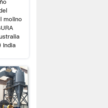
eño
del
l molino
IGURA
stralia
 India