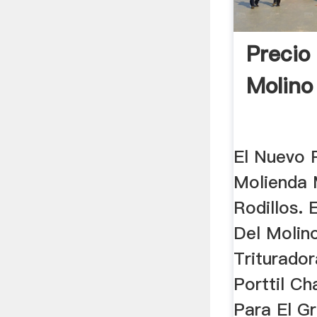
Precio
Molino
El Nuevo 
Molienda 
Rodillos.
Del Molin
Triturado
Porttil C
Para El G