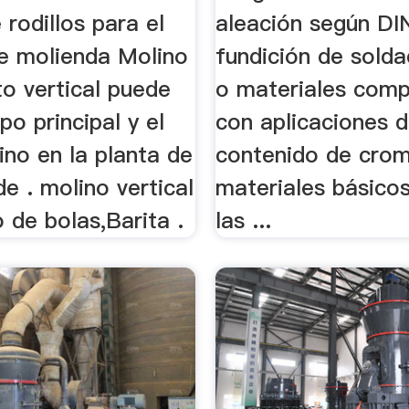
 rodillos para el
aleación según DI
e molienda Molino
fundición de solda
o vertical puede
o materiales com
po principal y el
con aplicaciones d
no en la planta de
contenido de cro
e . molino vertical
materiales básico
 de bolas,Barita .
las ...