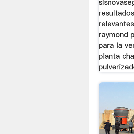
sisnovase
resultado
relevantes 
raymond p
para la ve
planta ch
pulveriza