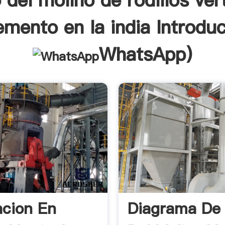
 del molino de rodillos ver
emento en la india Introduc
WhatsApp
)
cion En
Diagrama De 