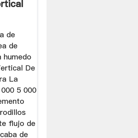
rtical
ea de
ea de
en humedo
ertical De
ra La
 000 5 000
Cemento
rodillos
te flujo de
acaba de