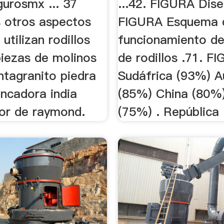
gurosmx ... 37
...42. FIGURA Dis
s otros aspectos
FIGURA Esquema 
utilizan rodillos
funcionamiento de
iezas de molinos
de rodillos .71. F
ntagranito piedra
Sudáfrica (93%) Au
ancadora india
(85%) China (80%)
dor de raymond.
(75%) . República