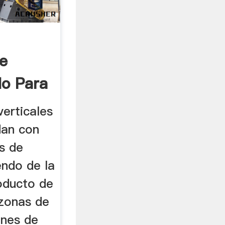
e
do Para
ientos
erticales
ndan con
s de
ndo de la
roducto de
 zonas de
ones de