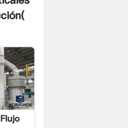
ticales
ción(
Flujo