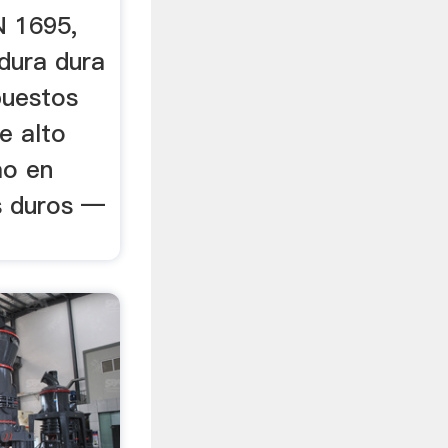
N 1695,
dura dura
puestos
e alto
mo en
s duros —