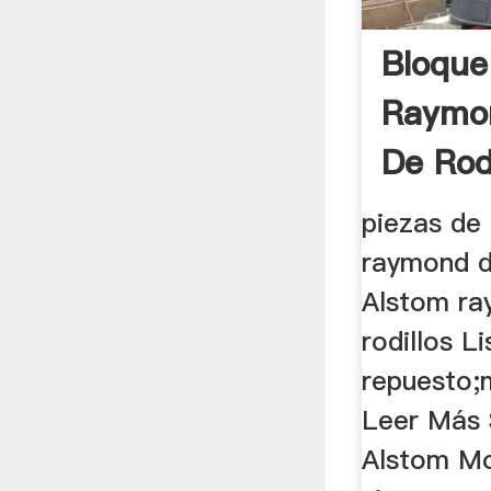
Bloque
Raymo
De Rod
piezas de 
raymond d
Alstom ra
rodillos L
repuesto;m
Leer Más 
Alstom Mo