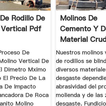
 De Rodillo De
Molinos De
 Vertical Pdf
Cemento Y D
Material Cru
Altos Rendim
Proceso De
Nuestros molinos v
Molino Vertical De
de rodillos se bli
 El Dimetro Mximo
diversos materiale
o El Precio De La
desgaste dependie
ra De Impacto
abrasividad del p
hancadora De Roca
molienda y de las
ranito Molino
desgaste. Fundici