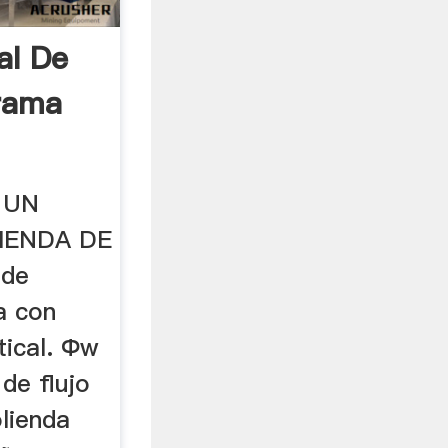
al De
grama
 UN
IENDA DE
 de
va con
tical. Фw
de flujo
lienda