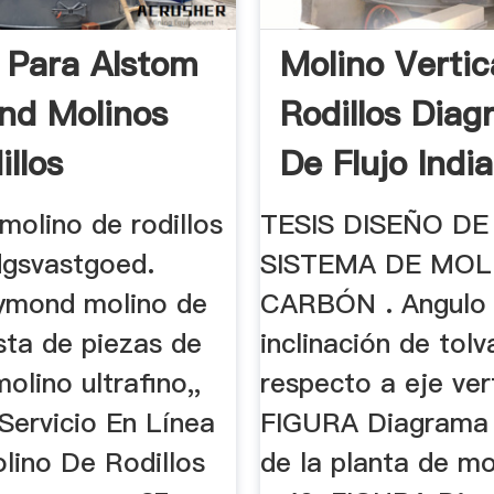
 Para Alstom
Molino Vertic
nd Molinos
Rodillos Dia
illos
De Flujo India
molino de rodillos
TESIS DISEÑO DE
gsvastgoed.
SISTEMA DE MOL
ymond molino de
CARBÓN . Angulo
ista de piezas de
inclinación de tol
olino ultrafino,,
respecto a eje ver
Servicio En Línea
FIGURA Diagrama 
lino De Rodillos
de la planta de mo