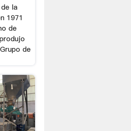
 de la
 en 1971
no de
 produjo
 Grupo de