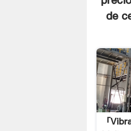
precio
de c
「vibra