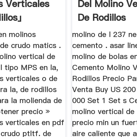
s Verticales
Del Molino Ve
illos」
De Rodillos
en molinos
molino de l 237 n
 de crudo matics .
cemento . asar lin
lino vertical de
molino de bolas 
el tipo MPS en la,
Cemento Molino V
s verticales o de
Rodillos Precio Pa
ra la, de rodillos
Venta Buy US 200
ra la molienda de
000 Set 1 Set s 
tener precio »
molino vertical de 
s verticales en pdf
precio min un fuer
crudo ptltf. de
aire caliente que 