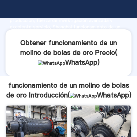
funcionamiento de un molino de bolas de oro
fabricante Agarrando fuerte capacidad de
producción, fuerza de investigación avanzada y
excelente servicio, Shanghai funcionamiento de un
molino de bolas de oro proveedor crea el valor y
aporta valores a todos los clientes.
Obtener funcionamiento de un
molino de bolas de oro Precio(
WhatsApp
)
funcionamiento de un molino de bolas
de oro Introducción(
WhatsApp
)