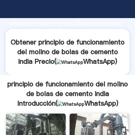
principio de funcionamiento del molino de bolas de
cemento india fabricante Agarrando fuerte
capacidad de producción, fuerza de investigación
avanzada y excelente servicio, Shanghai principio de
funcionamiento del molino de bolas de cemento india
proveedor crea el valor y aporta valores a todos los
Obtener principio de funcionamiento
clientes.
del molino de bolas de cemento
india Precio(
WhatsApp
)
principio de funcionamiento del molino
de bolas de cemento india
Introducción(
WhatsApp
)