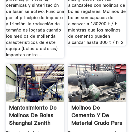
cerámicas y sinterización
alcanzables con molinos de
de láser selectivo. Funciona
bolas regulares. Molinos de
por el principio de impacto
bolas son capaces de
y fricción: la reducción de
alcanzar a 180200 t / h,
tamaño es lograda cuando
mientras que los molinos
los medios de molienda
de cemento pueden
característicos de este
alcanzar hasta 300 t / h. 2.
equipo (bolas o esferas)
impactan entre ...
Mantenimiento De
Molinos De
Molinos De Bolas
Cemento Y De
Shanghai Zenith
Material Crudo Para
Company
Altos Rendimientos