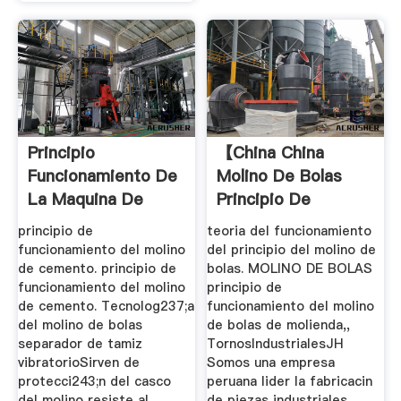
Principio
【china China
Funcionamiento De
Molino De Bolas
La Maquina De
Principio De
Mineria
Funcionamiento】
principio de
teoria del funcionamiento
funcionamiento del molino
del principio del molino de
de cemento. principio de
bolas. MOLINO DE BOLAS
funcionamiento del molino
principio de
de cemento. Tecnolog237;a
funcionamiento del molino
del molino de bolas
de bolas de molienda,,
separador de tamiz
TornosIndustrialesJH
vibratorioSirven de
Somos una empresa
protecci243;n del casco
peruana lider la fabricacin
del molino resiste al
de piezas industriales