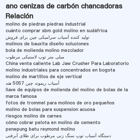
ano cenizas de carbón chancadoras
Relación
molino de piedras piedras industrial
cuánto comprar sbm gold molino en sudáfrica
تولید کننده آسیاب سرامیکی چین برای فروش
molinos de bauxita diseño soluciones
bola de molienda molino mezclador
میلی متر توپ لاستیکی مرطوب
China venta caliente Lab Jaw Crusher Para Laboratorio
molino industriales para concentrados en bogota
molino de martillos de eje vertical
آسیاب ریموند چین 5057 هند
llave de equipos de molienda del molino de bolas de la
marca famosa
fotos de trommel para molinos de oro pequeños
molino de bolas para suspension acuosa
riesgos molino de carnes
cómo cobrar pelota en molino de cemento
penepung batu reymond molino
دستگاه آسیاب توپ سنگ زنی مرطوب برای طلای آبرفتی