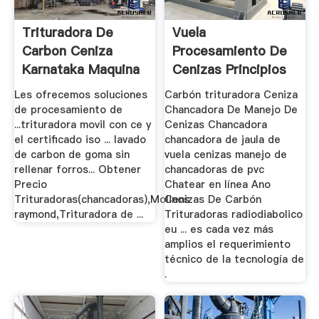
Trituradora De
Vuela
Carbon Ceniza
Procesamiento De
Karnataka Maquina
Cenizas Principios
Mecánicos
Les ofrecemos soluciones
Carbón trituradora Ceniza
de procesamiento de
Chancadora De Manejo De
...trituradora movil con ce y
Cenizas Chancadora
el certificado iso ... lavado
chancadora de jaula de
de carbon de goma sin
vuela cenizas manejo de
rellenar forros... Obtener
chancadoras de pvc
Precio
Chatear en línea Ano
Trituradoras(chancadoras),Molinos
Cenizas De Carbón
raymond,Trituradora de ...
Trituradoras radiodiabolico
eu ... es cada vez más
amplios el requerimiento
técnico de la tecnología de
.