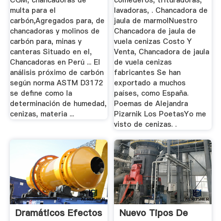
CGM, chancadoras de
comederos, trituradoras,
multa para el
lavadoras, . Chancadora de
carbón,Agregados para, de
jaula de marmolNuestro
chancadoras y molinos de
Chancadora de jaula de
carbón para, minas y
vuela cenizas Costo Y
canteras Situado en el,
Venta, Chancadora de jaula
Chancadoras en Perú ... El
de vuela cenizas
análisis próximo de carbón
fabricantes Se han
según norma ASTM D3172
exportado a muchos
se define como la
países, como España.
determinación de humedad,
Poemas de Alejandra
cenizas, materia ...
Pizarnik Los PoetasYo me
visto de cenizas. .
Dramáticos Efectos
Nuevo Tipos De