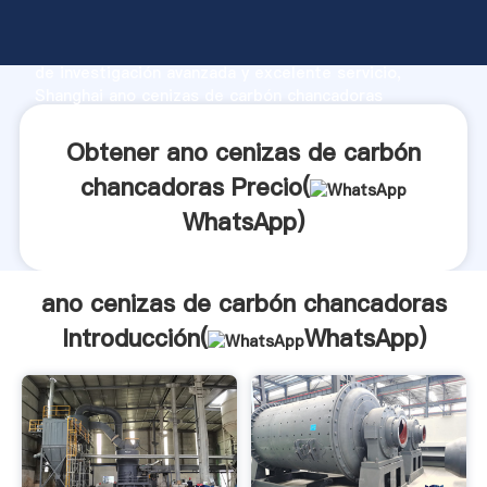
ano cenizas de carbón chancadoras fabricante
Agarrando fuerte capacidad de producción, fuerza
de investigación avanzada y excelente servicio,
Shanghai ano cenizas de carbón chancadoras
proveedor crea el valor y aporta valores a todos los
clientes.
Obtener ano cenizas de carbón
chancadoras Precio(
WhatsApp
)
ano cenizas de carbón chancadoras
Introducción(
WhatsApp
)