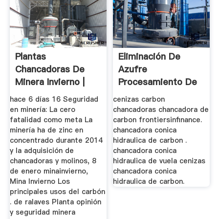
Plantas
Eliminación De
Chancadoras De
Azufre
Minera Invierno |
Procesamiento De
Zenith Maquinaria
Carbón De Cenizas
hace 6 días 16 Seguridad
cenizas carbon
en minería: La cero
chancadoras chancadora de
fatalidad como meta La
carbon frontiersinfinance.
minería ha de zinc en
chancadora conica
concentrado durante 2014
hidraulica de carbon .
y la adquisición de
chancadora conica
chancadoras y molinos, 8
hidraulica de vuela cenizas
de enero minainvierno,
chancadora conica
Mina Invierno Los
hidraulica de carbon.
principales usos del carbón
. de ralaves Planta opinión
y seguridad minera