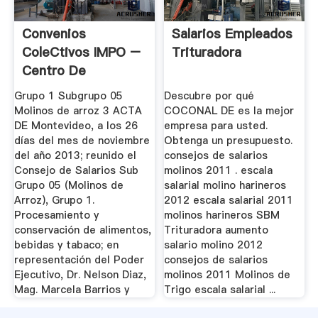
Convenios
Salarios Empleados
ColeCtivos IMPO –
Trituradora
Centro De
Información Oficial
Grupo 1 Subgrupo 05
Descubre por qué
Molinos de arroz 3 ACTA
COCONAL DE es la mejor
DE Montevideo, a los 26
empresa para usted.
días del mes de noviembre
Obtenga un presupuesto.
del año 2013; reunido el
consejos de salarios
Consejo de Salarios Sub
molinos 2011 . escala
Grupo 05 (Molinos de
salarial molino harineros
Arroz), Grupo 1.
2012 escala salarial 2011
Procesamiento y
molinos harineros SBM
conservación de alimentos,
Trituradora aumento
bebidas y tabaco; en
salario molino 2012
representación del Poder
consejos de salarios
Ejecutivo, Dr. Nelson Diaz,
molinos 2011 Molinos de
Mag. Marcela Barrios y
Trigo escala salarial ...