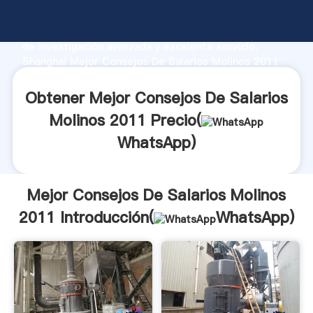
Mejor Consejos De Salarios Molinos 2011 fabricante
Agarrando fuerte capacidad de producción, fuerza
de investigación avanzada y excelente servicio,
Shanghai Mejor Consejos De Salarios Molinos 2011
proveedor crea el valor y aporta valores a todos los
clientes.
Obtener Mejor Consejos De Salarios
Molinos 2011 Precio(
WhatsApp
)
Mejor Consejos De Salarios Molinos
2011 Introducción(
WhatsApp
)