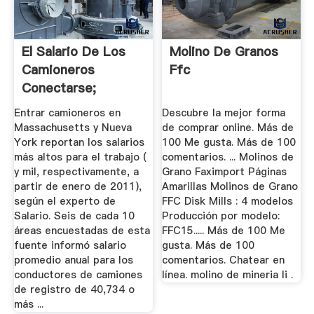
El Salario De Los
Molino De Granos
Camioneros
Ffc
Conectarse;
Salarios Medios ...
Entrar camioneros en
Descubre la mejor forma
Massachusetts y Nueva
de comprar online. Más de
York reportan los salarios
100 Me gusta. Más de 100
más altos para el trabajo (
comentarios. ... Molinos de
y mil, respectivamente, a
Grano Faximport Páginas
partir de enero de 2011),
Amarillas Molinos de Grano
según el experto de
FFC Disk Mills : 4 modelos
Salario. Seis de cada 10
Producción por modelo:
áreas encuestadas de esta
FFC15..... Más de 100 Me
fuente informó salario
gusta. Más de 100
promedio anual para los
comentarios. Chatear en
conductores de camiones
línea. molino de mineria li .
de registro de 40,734 o
más ...