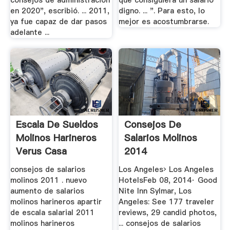
consejos de administración
que consiguiera un salario
en 2020", escribió. ... 2011,
digno. ... ". Para esto, lo
ya fue capaz de dar pasos
mejor es acostumbrarse.
adelante ...
Escala De Sueldos
Consejos De
Molinos Harineros
Salarios Molinos
Verus Casa
2014
consejos de salarios
Los Angeles› Los Angeles
molinos 2011 . nuevo
HotelsFeb 08, 2014· Good
aumento de salarios
Nite Inn Sylmar, Los
molinos harineros apartir
Angeles: See 177 traveler
de escala salarial 2011
reviews, 29 candid photos,
molinos harineros
... consejos de salarios