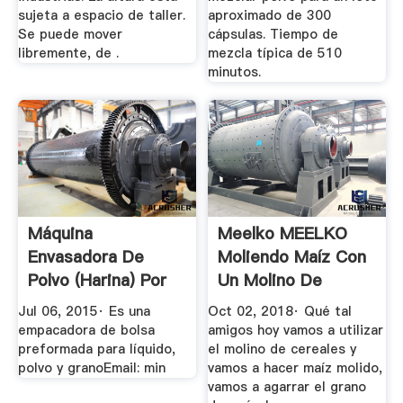
sujeta a espacio de taller.
aproximado de 300
Se puede mover
cápsulas. Tiempo de
libremente, de .
mezcla típica de 510
minutos.
Máquina
Meelko MEELKO
Envasadora De
Moliendo Maíz Con
Polvo (Harina) Por
Un Molino De
Doypack YouTube
Harina ...
Jul 06, 2015· Es una
Oct 02, 2018· Qué tal
empacadora de bolsa
amigos hoy vamos a utilizar
preformada para líquido,
el molino de cereales y
polvo y granoEmail: min
vamos a hacer maíz molido,
vamos a agarrar el grano