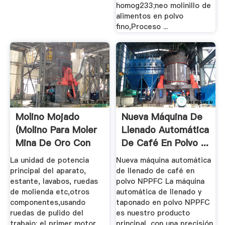
homog233;neo molinillo de
alimentos en polvo
fino,Proceso ...
Molino Mojado
Nueva Máquina De
(Molino Para Moler
Llenado Automática
Mina De Oro Con
De Café En Polvo ...
Mojado ...
La unidad de potencia
Nueva máquina automática
principal del aparato,
de llenado de café en
estante, lavabos, ruedas
polvo NPPFC La máquina
de molienda etc,otros
automática de llenado y
componentes,usando
taponado en polvo NPPFC
ruedas de pulido del
es nuestro producto
trabajo: el primer motor
principal, con una precisión