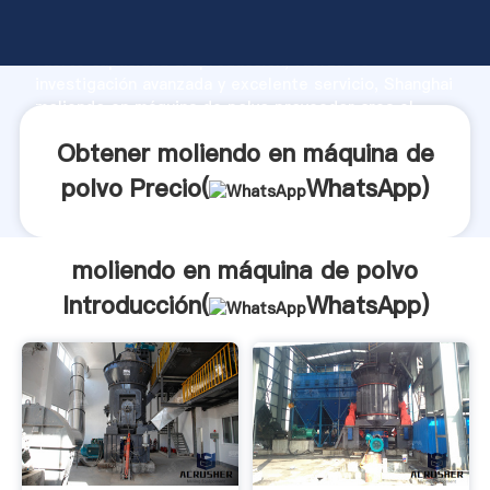
moliendo en máquina de polvo fabricante Agarrando
fuerte capacidad de producción, fuerza de
investigación avanzada y excelente servicio, Shanghai
moliendo en máquina de polvo proveedor crea el
valor y aporta valores a todos los clientes.
Obtener moliendo en máquina de
polvo Precio(
WhatsApp
)
moliendo en máquina de polvo
Introducción(
WhatsApp
)