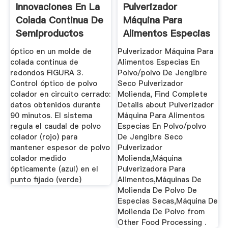
Innovaciones En La
Pulverizador
Colada Continua De
Máquina Para
Semiproductos
Alimentos Especias
Para ...
En Polvo ...
óptico en un molde de
Pulverizador Máquina Para
colada continua de
Alimentos Especias En
redondos FIGURA 3.
Polvo/polvo De Jengibre
Control óptico de polvo
Seco Pulverizador
colador en circuito cerrado:
Molienda, Find Complete
datos obtenidos durante
Details about Pulverizador
90 minutos. El sistema
Máquina Para Alimentos
regula el caudal de polvo
Especias En Polvo/polvo
colador (rojo) para
De Jengibre Seco
mantener espesor de polvo
Pulverizador
colador medido
Molienda,Máquina
ópticamente (azul) en el
Pulverizadora Para
punto fijado (verde)
Alimentos,Máquinas De
Molienda De Polvo De
Especias Secas,Máquina De
Molienda De Polvo from
Other Food Processing .