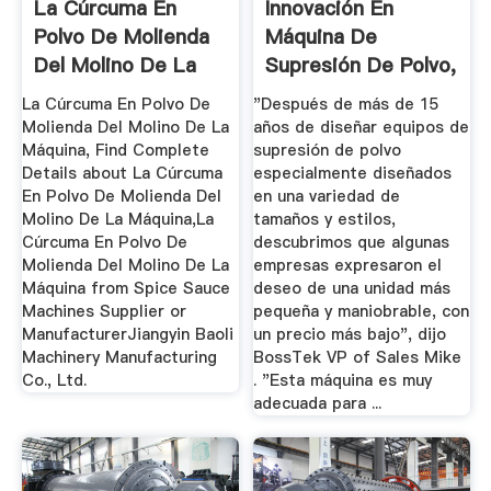
La Cúrcuma En
Innovación En
Polvo De Molienda
Máquina De
Del Molino De La
Supresión De Polvo,
Máquina ...
DustBoss Atom
La Cúrcuma En Polvo De
"Después de más de 15
Molienda Del Molino De La
años de diseñar equipos de
Máquina, Find Complete
supresión de polvo
Details about La Cúrcuma
especialmente diseñados
En Polvo De Molienda Del
en una variedad de
Molino De La Máquina,La
tamaños y estilos,
Cúrcuma En Polvo De
descubrimos que algunas
Molienda Del Molino De La
empresas expresaron el
Máquina from Spice Sauce
deseo de una unidad más
Machines Supplier or
pequeña y maniobrable, con
ManufacturerJiangyin Baoli
un precio más bajo", dijo
Machinery Manufacturing
BossTek VP of Sales Mike
Co., Ltd.
. "Esta máquina es muy
adecuada para ...