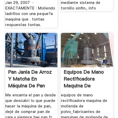
Jan 29, 2007 ・
mediante sistema de
EXACTAMENTE : Moliendo
tornillo sinfin., info
ladrillos con una peque?a
maquina que . tontas
respuestas tontas.
Pan Jania De Arroz
Equipos De Mano
Y Matcha En
Rectificadora
Máquina De Pan
Maquina De
Receta De ...
Molienda De Polvo
Me encanta el pan y desde
equipos de mano
...
que descubrí lo que puede
rectificadora maquina de
hacer la máquina de pan,
molienda de
dejé de comprar pan de
polvo_fabricantes de
caja y siempre hay pan fr
maquinas de molienda de