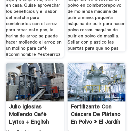
en casa. Quise aprovechar
polvo en coimbatorepolvo
los beneficios y el sabor
de molienda maquina de
del matcha para
pulir a mano. pequeña
combinarlos con el arroz
máquina de pulir para hacer
para crear este pan, la
polvo reram. maquina de
harina de arroz se puede
pulir en polvo de masilla.
hacer moliendo el arroz en
Sellar con plástico las
un molino para café
puertas para que no pas
#conminombre #estearroz
Julio Iglesias
Fertilizante Con
Moliendo Café
Cáscara De Plátano
Lyrics + English
En Polvo » El Jardín
Translation
...